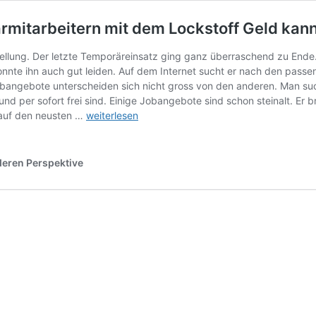
itarbeitern mit dem Lockstoff Geld kann
ellung. Der letzte Temporäreinsatz ging ganz überraschend zu Ende.
nte ihn auch gut leiden. Auf dem Internet sucht er nach den passe
obangebote unterscheiden sich nicht gross von den anderen. Man su
nd per sofort frei sind. Einige Jobangebote sind schon steinalt. Er
Das
 auf den neusten …
weiterlesen
aggressive
Abwerben
von
deren Perspektive
Temporärmitarbeitern
mit
dem
Lockstoff
Geld
kann
schnell
zur
Honigfalle
werden…