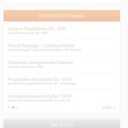
BEWERBERDATENBANK
Leiterin Fibu/Admin 50 - 60%
Dire
Leiterin Fibu/Admin 50 - 60%
Direk
Payroll Manager / Lohnbuchhalter
Emp
Payroll Manager / Leiter Personaladmin / HR General.
Flies
Chemiker (anorganische Chemie)
Pers
Spezialist Metallkorrosion
HR Ge
Prophylaxe-Assistentin 50 - 60%
Imm
erfahrene Prophylaxe-Assistentin 50 - 60% (BS/BL)
Immob
Immobilienbewirtschafter 100%
Ein
Senior Immobilienbewirtschafter mit eidg. FA
Einkä
mehr »
TAG CLOUD