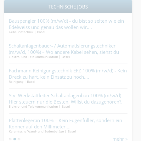
TECHNISCHE JOBS
%
Bauspengler 100% (m/w/d) - du bist so selten wie ein
Sch
Edelweiss und genau das wollen wir....
sch
Gebäudetechnik | Basel
Schre
eins
Schaltanlagenbauer- / Automatisierungstechniker
Aut
(m/w/d, 100%) – Wo andere Kabel sehen, siehst du
löst
Elektro- und Telekommunikation | Basel
Ander
Magie....
Fachmann Reinigungstechnik EFZ 100% (m/w/d) - Kein
Pol
Dreck zu hart, kein Einsatz zu hoch....
zus
Reinigung | Basel
Indus
Mehr
r
Stv. Werkstattleiter Schaltanlagenbau 100% (m/w/d) –
Carr
Hier steuern nur die Besten. Willst du dazugehören?.
krac
Elektro- und Telekommunikation | Basel
Ander
nbau
Plattenleger:in 100% – Kein Fugenfüller, sondern ein
Sys
Könner auf den Millimeter....
Held
Keramische Wand- und Bodenbeläge | Basel
Elekt
mehr »