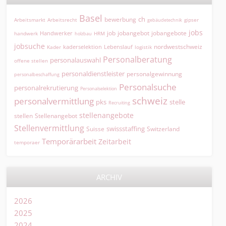
Basel
ch
bewerbung
Arbeitsmarkt
Arbeitsrecht
gipser
gebäudetechnik
jobs
jobangebot
jobangebote
Handwerker
job
HRM
handwerk
holzbau
jobsuche
nordwestschweiz
kaderselektion
Lebenslauf
logistik
Kader
Personalberatung
personalauswahl
offene stellen
personaldienstleister
personalgewinnung
personalbeschaffung
Personalsuche
personalrekrutierung
Personalselektion
schweiz
personalvermittlung
pks
stelle
Recruiting
stellenangebote
Stellenangebot
stellen
Stellenvermittlung
swissstaffing
Suisse
Switzerland
Temporärarbeit
Zeitarbeit
temporaer
ARCHIV
2026
2025
2024