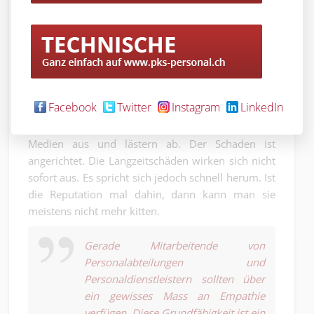
einfühlsam und formal korrekt daher, dann
können die Betroffenen sich arrangieren und
wenigstens behaupten, dass sie es versucht haben
und sich immer noch gut fühlen. Kommt diese
jedoch in kruder, brutalisierter und rücksichtsloser
Form daher, dann brennt sich das im Hirn der
Facebook
Twitter
Instagram
LinkedIn
Betroffenen wie Säure ein. Diese Menschen haben
Netzwerke. Sie tauschen sich über die sozialen
Medien aus und lästern ab. Der Schaden ist
angerichtet. Die Langzeitschäden wirken sich nicht
sofort aus. Es spricht sich jedoch schnell herum. Ist
die Reputation mal dahin, dann kann man sie
meistens nicht mehr kitten.
Gerade Mitarbeitende von
Personalabteilungen und
Personaldienstleistern sollten über
ein gewisses Mass an Empathie
verfügen. Diese Grundfähigkeit ist ein