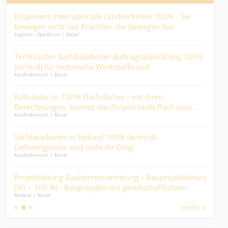
en
Disponent internationale Landverkehre 100% - Sie
ABA
bewegen nicht nur Frachten. Sie bewegen das
Fin
Logistik - Spedition | Basel
Finan
Geschäft....
rär
Technischer Sachbearbeiter Auftragsabwicklung 100%
Kau
en
(w/m/d) für technische Werkstoffe und
und
Kaufmännisch | Basel
Kaufm
Industrieprodukte.
Dur
-
Kalkulator:in 100% Flachdächer - mit ihren
ICT
Berechnungen, kommt das Projekt nicht flach raus….
Gest
Kaufmännisch | Basel
IT / S
Sachbearbeiter:in Einkauf 100% (w/m/d) -
Pfl
len
Lieferengpässe sind nicht ihr Ding!.
Ges
Kaufmännisch | Basel
Medic
and
im H
Projektleitung Bauherrenvertretung / Bauprojektleitung
Pfl
..
(80 – 100 %) - Bauprojekte mit gesellschaftlichem
ank
Andere | Basel
Medic
Mehrwert, statt reine Renditeobjekte.
mehr »