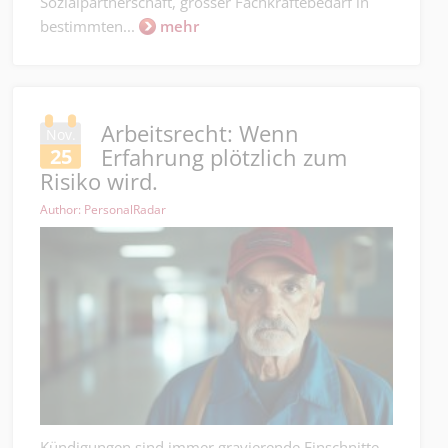
Sozialpartnerschaft, grosser Fachkräftebedarf in
bestimmten...
mehr
Arbeitsrecht: Wenn
Nov.
Erfahrung plötzlich zum
25
Risiko wird.
Author: PersonalRadar
Kündigungen sind immer gravierende Einschnitte,