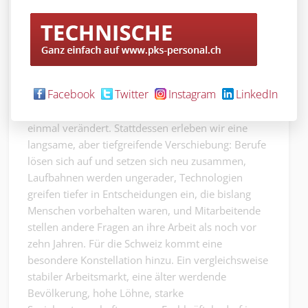
Die nächsten Jahre werden für das HR-
Management in der Schweiz entscheidender sein,
Facebook
Twitter
Instagram
LinkedIn
als es auf den ersten Blick scheint. Es gibt keinen
grossen Knall, keine plötzliche Krise, die alles auf
einmal verändert. Stattdessen erleben wir eine
langsame, aber tiefgreifende Verschiebung: Berufe
lösen sich auf und setzen sich neu zusammen,
Laufbahnen werden ungerader, Technologien
greifen tiefer in Entscheidungen ein, die bislang
Menschen vorbehalten waren, und Mitarbeitende
stellen andere Fragen an ihre Arbeit als noch vor
zehn Jahren. Für die Schweiz kommt eine
besondere Konstellation hinzu. Ein vergleichsweise
stabiler Arbeitsmarkt, eine älter werdende
Bevölkerung, hohe Löhne, starke