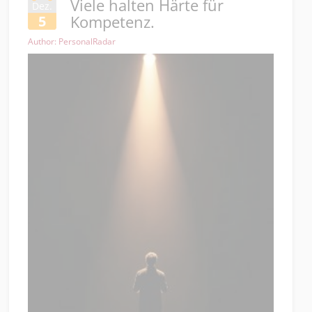
Viele halten Härte für
Dez.
Kompetenz.
5
Author: PersonalRadar