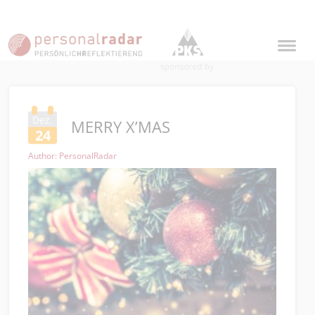
Dez.
MERRY X’MAS
24
Author: PersonalRadar