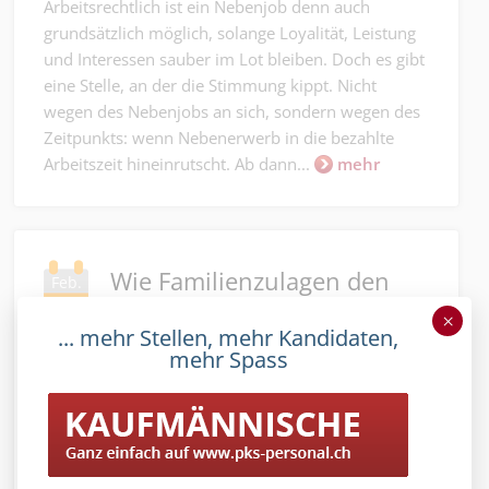
Arbeitsrechtlich ist ein Nebenjob denn auch
grundsätzlich möglich, solange Loyalität, Leistung
und Interessen sauber im Lot bleiben. Doch es gibt
eine Stelle, an der die Stimmung kippt. Nicht
wegen des Nebenjobs an sich, sondern wegen des
Zeitpunkts: wenn Nebenerwerb in die bezahlte
Arbeitszeit hineinrutscht. Ab dann...
mehr
Wie Familienzulagen den
Feb.
Temporärmarkt verzerren
25
×
können.
... mehr Stellen, mehr Kandidaten,
mehr Spass
Author: PersonalRadar