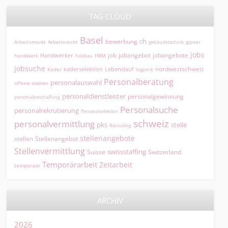
TAG CLOUD
Basel
ch
bewerbung
Arbeitsmarkt
Arbeitsrecht
gipser
gebäudetechnik
jobs
jobangebot
jobangebote
Handwerker
job
HRM
handwerk
holzbau
jobsuche
nordwestschweiz
kaderselektion
Lebenslauf
logistik
Kader
Personalberatung
personalauswahl
offene stellen
personaldienstleister
personalgewinnung
personalbeschaffung
Personalsuche
personalrekrutierung
Personalselektion
schweiz
personalvermittlung
pks
stelle
Recruiting
stellenangebote
Stellenangebot
stellen
Stellenvermittlung
swissstaffing
Suisse
Switzerland
Temporärarbeit
Zeitarbeit
temporaer
ARCHIV
2026