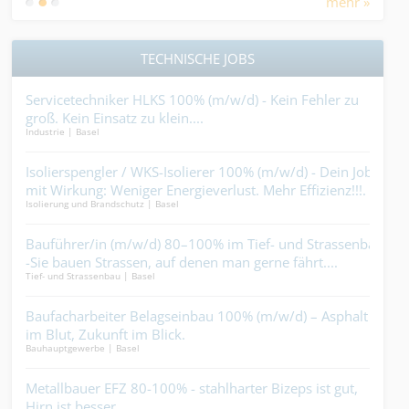
mehr »
TECHNISCHE JOBS
Servicetechniker HLKS 100% (m/w/d) - Kein Fehler zu
Bra
groß. Kein Einsatz zu klein....
Sic
Industrie | Basel
Isoli
 vor
Isolierspengler / WKS-Isolierer 100% (m/w/d) - Dein Job
Kun
mit Wirkung: Weniger Energieverlust. Mehr Effizienz!!!.
wir
Isolierung und Brandschutz | Basel
Bauha
Bauführer/in (m/w/d) 80–100% im Tief- und Strassenbau
Vo 
-Sie bauen Strassen, auf denen man gerne fährt....
Pri
Tief- und Strassenbau | Basel
Maler
 du
Baufacharbeiter Belagseinbau 100% (m/w/d) – Asphalt
Dec
and
im Blut, Zukunft im Blick.
Qua
Bauhauptgewerbe | Basel
Decke
) -
Metallbauer EFZ 80-100% - stahlharter Bizeps ist gut,
Geb
aus
Hirn ist besser....
(w/