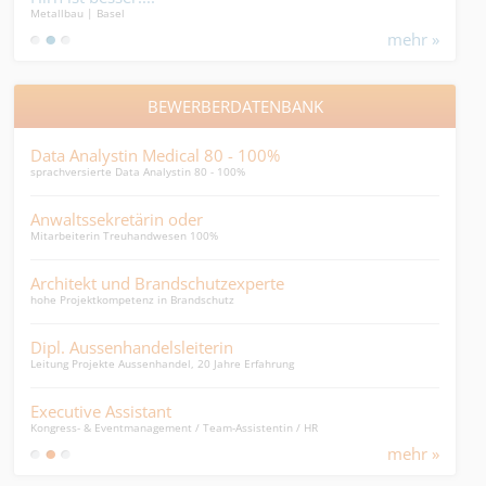
Metallbau | Basel
Gebäu
Gebä
mehr »
BEWERBERDATENBANK
Data Analystin Medical 80 - 100%
Pro
sprachversierte Data Analystin 80 - 100%
Alles
Anwaltssekretärin oder
Rec
Mitarbeiterin Treuhandwesen 100%
Recru
Architekt und Brandschutzexperte
HR 
hohe Projektkompetenz in Brandschutz
HR Ma
Dipl. Aussenhandelsleiterin
HR 
Leitung Projekte Aussenhandel, 20 Jahre Erfahrung
HR Bu
Executive Assistant
Mita
Kongress- & Eventmanagement / Team-Assistentin / HR
Sprac
mehr »