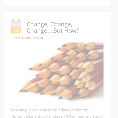
Change, Change,
Sep.
Change….But How?
12
Author: Diana Bocskai
Boosting career transition advice and more
(Author: Diana Bocskai Stäger) When hearing about