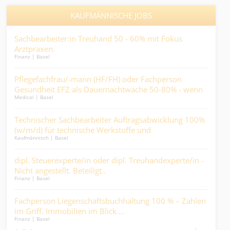
KAUFMÄNNISCHE JOBS
Sachbearbeiter:in Treuhand 50 - 60% mit Fokus
Pro
len
Arztpraxen.
(80 
Finanz | Basel
Ander
Mehr
rär
Pflegefachfrau/-mann (HF/FH) oder Fachperson
ICT
en
Gesundheit EFZ als Dauernachtwache 50-80% - wenn
Gest
Medical | Basel
IT / S
andere schlafen, werden Sie zum wichtigsten Menschen
im Haus....
ge.
Technischer Sachbearbeiter Auftragsabwicklung 100%
Mit
(w/m/d) für technische Werkstoffe und
der 
Kaufmännisch | Basel
Logist
Industrieprodukte.
dipl. Steuerexperte/in oder dipl. Treuhandexperte/in -
Pfl
Nicht angestellt. Beteiligt..
ank
Finanz | Basel
Medic
..
Fachperson Liegenschaftsbuchhaltung 100 % – Zahlen
Kau
im Griff. Immobilien im Blick....
Sie 
Finanz | Basel
Kaufm