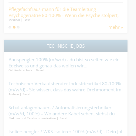
 –
Pflegefachfrau/-mann für die Teamleitung
ICT
.
Psychogeriatrie 80-100% - Wenn die Psyche stolpert,
Gest
Medical | Basel
IT / S
darf der Alltag nicht fallen….
mehr »
TECHNISCHE JOBS
t
Bauspengler 100% (m/w/d) - du bist so selten wie ein
Sch
Edelweiss und genau das wollen wir....
dem 
Gebäudetechnik | Basel
Schre
nur
Technischer Verkaufsberater Industrieartikel 80-100%
Ser
 auf
(m/w/d) - Sie wissen, dass das wahre Drehmoment im
hast
Andere | Basel
Gebäu
richtigen Wort zur richtigen Zeit liegt....
dem 
lt
Schaltanlagenbauer- / Automatisierungstechniker
Kun
(m/w/d, 100%) – Wo andere Kabel sehen, siehst du
wir
Elektro- und Telekommunikation | Basel
Bauha
Magie....
t
Isolierspengler / WKS-Isolierer 100% (m/w/d) - Dein Job
Fla