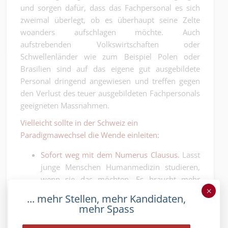
und sorgen dafür, dass das Fachpersonal es sich
zweimal überlegt, ob es überhaupt seine Zelte
woanders aufschlagen möchte. Auch
aufstrebenden Volkswirtschaften oder
Schwellenländer wie zum Beispiel Polen oder
Brasilien sind auf das eigene gut ausgebildete
Personal dringend angewiesen und treffen gegen
den Verlust des teuer ausgebildeten Fachpersonals
geeigneten Massnahmen.
Vielleicht sollte in der Schweiz ein
Paradigmawechsel die Wende einleiten:
Sofort weg mit dem Numerus Clausus.
Lasst
junge Menschen Humanmedizin studieren,
wenn sie das möchten. Es braucht mehr
×
Ärzte und Ärztinnen, die in der Schweiz
... mehr Stellen, mehr Kandidaten,
ausgebildet wurden. Dann müssen sie nicht
mehr Spass
importiert werden! Es kostet etwas. Es ist
aber gut investiertes Geld. Die Schweiz kann