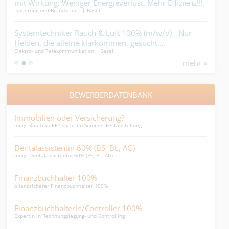
it
mit Wirkung: Weniger Energieverlust. Mehr Effizienz!!!.
Kuns
Isolierung und Brandschutz | Basel
Bedac
dass
bleib
en
Systemtechniker Rauch & Luft 100% (m/w/d) - Nur
Mau
Helden, die alleine klarkommen, gesucht....
Vora
Elektro- und Telekommunikation | Basel
Bauha
mehr »
BEWERBERDATENBANK
Immobilien oder Versicherung?
Spez
junge Kauffrau EFZ sucht im Sommer Festanstellung
Spezi
Dentalassistentin 60% (BS, BL, AG)
HR 
junge Dentalassistentin 60% (BS, BL, AG)
HR Ge
Finanzbuchhalter 100%
Den
bilanzsicherer Finanzbuchhalter 100%
Denta
Finanzbuchhalterin/Controller 100%
CFO,
Expertin in Rechnungslegung- und Controlling
...un