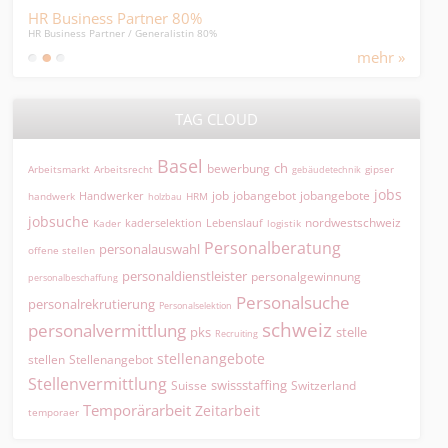
HR Business Partner 80%
Fin
HR Business Partner / Generalistin 80%
absch
mehr »
TAG CLOUD
Basel
ch
bewerbung
Arbeitsmarkt
Arbeitsrecht
gipser
gebäudetechnik
jobs
jobangebot
jobangebote
Handwerker
job
HRM
handwerk
holzbau
jobsuche
nordwestschweiz
kaderselektion
Lebenslauf
logistik
Kader
Personalberatung
personalauswahl
offene stellen
personaldienstleister
personalgewinnung
personalbeschaffung
Personalsuche
personalrekrutierung
Personalselektion
schweiz
personalvermittlung
pks
stelle
Recruiting
stellenangebote
Stellenangebot
stellen
Stellenvermittlung
swissstaffing
Suisse
Switzerland
Temporärarbeit
Zeitarbeit
temporaer