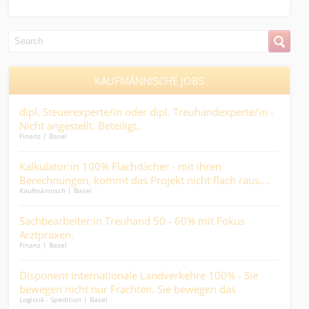
KAUFMÄNNISCHE JOBS
dipl. Steuerexperte/in oder dipl. Treuhandexperte/in -
Pfl
er..
Nicht angestellt. Beteiligt..
ank
Finanz | Basel
Medic
in
Kalkulator:in 100% Flachdächer - mit ihren
Kau
Berechnungen, kommt das Projekt nicht flach raus….
die
Kaufmännisch | Basel
Kaufm
en
Sachbearbeiter:in Treuhand 50 - 60% mit Fokus
Faci
Arztpraxen.
bis 
Finanz | Basel
Kaufm
daf
on
Disponent internationale Landverkehre 100% - Sie
Buc
bewegen nicht nur Frachten. Sie bewegen das
ents
Logistik - Spedition | Basel
Finan
Geschäft....