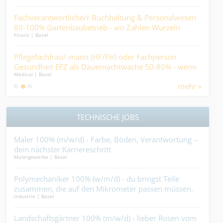
Fachverantwortliche/r Buchhaltung & Personalwesen
Tec
80-100% Gartenbaubetrieb - wo Zahlen Wurzeln
(w/
Finanz | Basel
Kaufm
schlagen und Prozesse wachsen....
Ind
Pflegefachfrau/-mann (HF/FH) oder Fachperson
Mit
..
Gesundheit EFZ als Dauernachtwache 50-80% - wenn
der 
Medical | Basel
Logist
andere schlafen, werden Sie zum wichtigsten Menschen
mehr »
im Haus....
TECHNISCHE JOBS
n
Maler 100% (m/w/d) - Farbe, Böden, Verantwortung –
Dec
rede
dein nächster Karriereschritt.
wenn
Malergewerbe | Basel
Decke
den 
r
Polymechaniker 100% (w/m/d) - du bringst Teile
Sys
zusammen, die auf den Mikrometer passen müssen.
Vera
Industrie | Basel
Elekt
Mehr geht nicht....
ei
Landschaftsgärtner 100% (m/w/d) - lieber Rosen vom
Elek