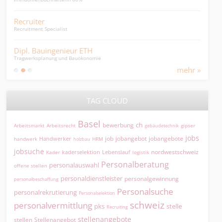
Recruiter
SCM
Recruitment Specialist
SCM-S
Dipl. Bauingenieur ETH
Ver
Tragwerksplanung und Bauökonomie
Ortho
mehr »
TAG CLOUD
Basel
ch
bewerbung
Arbeitsmarkt
Arbeitsrecht
gipser
gebäudetechnik
jobs
jobangebot
jobangebote
Handwerker
job
HRM
handwerk
holzbau
jobsuche
nordwestschweiz
kaderselektion
Lebenslauf
logistik
Kader
Personalberatung
personalauswahl
offene stellen
personaldienstleister
personalgewinnung
personalbeschaffung
Personalsuche
personalrekrutierung
Personalselektion
schweiz
personalvermittlung
pks
stelle
Recruiting
stellenangebote
Stellenangebot
stellen