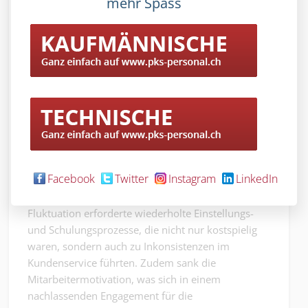
mehr Spass
(Bildquelle: www.freepik.com)
Ein Einzelhandelsunternehmen beschloss, in
seinen Filialen auf günstigeres Personal zu setzen,
um die Betriebskosten zu senken. Die
Entscheidung führte jedoch zu einer höheren
Mitarbeiterfluktuation, da die Angestellten sich
Facebook
Twitter
Instagram
LinkedIn
unterbezahlt fühlten und nach besseren
Möglichkeiten Ausschau hielten. Die ständige
Fluktuation erforderte wiederholte Einstellungs-
und Schulungsprozesse, die nicht nur kostspielig
waren, sondern auch zu Inkonsistenzen im
Kundenservice führten. Zudem sank die
Mitarbeitermotivation, was sich in einem
nachlassenden Engagement für die