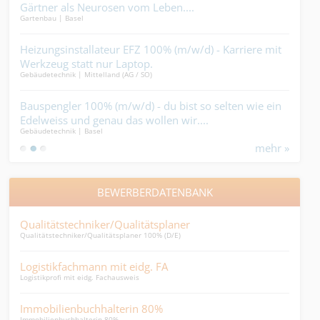
Gärtner als Neurosen vom Leben....
- Du
Gartenbau | Basel
Elekt
st
Heizungsinstallateur EFZ 100% (m/w/d) - Karriere mit
Sch
o.
Werkzeug statt nur Laptop.
(m/
Gebäudetechnik | Mittelland (AG / SO)
Elekt
Magi
Bauspengler 100% (m/w/d) - du bist so selten wie ein
Sol
Edelweiss und genau das wollen wir....
bra
Gebäudetechnik | Basel
Elekt
mehr »
BEWERBERDATENBANK
Qualitätstechniker/Qualitätsplaner
Payr
Qualitätstechniker/Qualitätsplaner 100% (D/E)
Sozia
Logistikfachmann mit eidg. FA
Per
Logistikprofi mit eidg. Fachausweis
Viel 
Immobilienbuchhalterin 80%
Tech
Immobilienbuchhalterin 80%
Techn