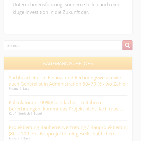
Unternehmensführung, sondern stellen auch eine
kluge Investition in die Zukunft dar.
KAUFMÄNNISCHE JOBS
en
Sachbearbeiter:in Finanz- und Rechnungswesen wie
Sac
auch Generalist:in Administration 60–70 % - wo Zahlen
Lief
Finanz | Basel
Kaufm
stimmen müssen, weil Menschen darauf zählen….
m/d)
Kalkulator:in 100% Flachdächer - mit ihren
Kau
Berechnungen, kommt das Projekt nicht flach raus….
eie
Kaufmännisch | Basel
Kaufm
in
Projektleitung Bauherrenvertretung / Bauprojektleitung
Dis
(80 – 100 %) - Bauprojekte mit gesellschaftlichem
bew
Andere | Basel
Logist
Mehrwert, statt reine Renditeobjekte.
Gesc