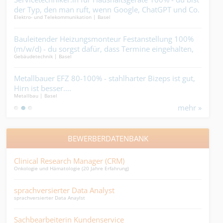
araus
der Typ, den man ruft, wenn Google, ChatGPT und Co.
zwec
Elektro- und Telekommunikation | Basel
Bedac
keine Lösung mehr weiss....
–
Bauleitender Heizungsmonteur Festanstellung 100%
Baua
(m/w/d) - du sorgst dafür, dass Termine eingehalten,
Wass
Gebäudetechnik | Basel
Bauha
Pläne umgesetzt und Heizungen installiert werden.
Punkt. Die heisse Luft haben die anderen....
 du
Metallbauer EFZ 80-100% - stahlharter Bizeps ist gut,
Kalk
Hirn ist besser....
gros
Metallbau | Basel
Gebäu
mehr »
BEWERBERDATENBANK
Clinical Research Manager (CRM)
Ass
Onkologie und Hämatologie (20 Jahre Erfahrung)
polyv
sprachversierter Data Analyst
Dip
sprachversierter Data Anaylst
Möcht
Sachbearbeiterin Kundenservice
Onl