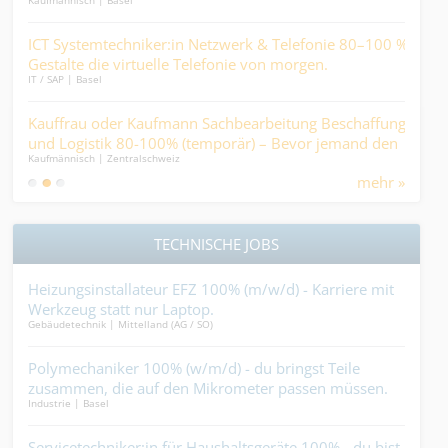
ung
ICT Systemtechniker:in Netzwerk & Telefonie 80–100 % -
Sac
Gestalte die virtuelle Telefonie von morgen.
Lief
IT / SAP | Basel
Kaufm
Kauffrau oder Kaufmann Sachbearbeitung Beschaffung
Sac
und Logistik 80-100% (temporär) – Bevor jemand den
Gest
Kaufmännisch | Zentralschweiz
Kaufm
Durst löscht, kommen Sie ins Spiel….
Abw
mehr »
TECHNISCHE JOBS
r
Heizungsinstallateur EFZ 100% (m/w/d) - Karriere mit
Bau
Werkzeug statt nur Laptop.
Edel
Gebäudetechnik | Mittelland (AG / SO)
Gebäu
%
Polymechaniker 100% (w/m/d) - du bringst Teile
Carr
zusammen, die auf den Mikrometer passen müssen.
krac
Industrie | Basel
Ander
Mehr geht nicht....
%
Servicetechniker:in für Haushaltsgeräte 100% - du bist
Dac