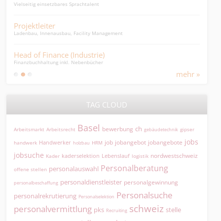
Vielseitig einsetzbares Sprachtalent
Proje
Projektleiter
Imm
Ladenbau, Innenausbau, Facility Management
Immob
Head of Finance (Industrie)
Graf
Finanzbuchhaltung inkl. Nebenbücher
Medie
mehr »
TAG CLOUD
Basel
ch
bewerbung
Arbeitsmarkt
Arbeitsrecht
gipser
gebäudetechnik
jobs
jobangebot
jobangebote
Handwerker
job
HRM
handwerk
holzbau
jobsuche
nordwestschweiz
kaderselektion
Lebenslauf
logistik
Kader
Personalberatung
personalauswahl
offene stellen
personaldienstleister
personalgewinnung
personalbeschaffung
Personalsuche
personalrekrutierung
Personalselektion
schweiz
personalvermittlung
pks
stelle
Recruiting