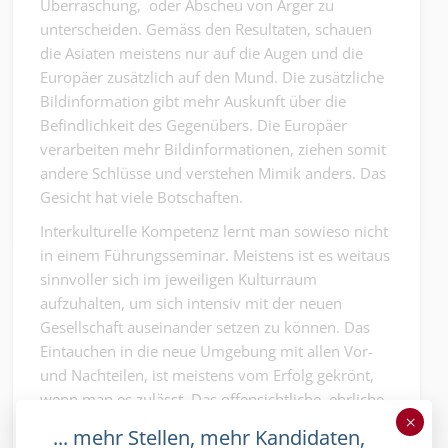
Überraschung, oder Abscheu von Ärger zu
unterscheiden. Gemäss den Resultaten, schauen
die Asiaten meistens nur auf die Augen und die
Europäer zusätzlich auf den Mund. Die zusätzliche
Bildinformation gibt mehr Auskunft über die
Befindlichkeit des Gegenübers. Die Europäer
verarbeiten mehr Bildinformationen, ziehen somit
andere Schlüsse und verstehen Mimik anders. Das
Gesicht hat viele Botschaften.
Interkulturelle Kompetenz lernt man sowieso nicht
in einem Führungsseminar. Meistens ist es weitaus
sinnvoller sich im jeweiligen Kulturraum
aufzuhalten, um sich intensiv mit der neuen
Gesellschaft auseinander setzen zu können. Das
Eintauchen in die neue Umgebung mit allen Vor-
und Nachteilen, ist meistens vom Erfolg gekrönt,
wenn man es zulässt. Das offensichtliche, ehrliche
×
Bemühen eine andere Mentalität, Arbeitskultur
... mehr Stellen, mehr Kandidaten,
oder Sprache zu verstehen, wird im Gastland