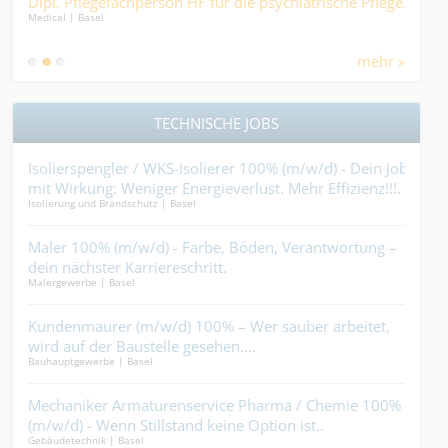
Dipl. Pflegefachperson HF für die psychiatrische Pflege.
Mit
Medical | Basel
er..
der 
Logist
mehr »
TECHNISCHE JOBS
st
Isolierspengler / WKS-Isolierer 100% (m/w/d) - Dein Job
Met
mit Wirkung: Weniger Energieverlust. Mehr Effizienz!!!.
tri
Isolierung und Brandschutz | Basel
Metal
erst
 vor
Maler 100% (m/w/d) - Farbe, Böden, Verantwortung –
Str
dein nächster Karriereschritt.
bef
Malergewerbe | Basel
Bauha
Kundenmaurer (m/w/d) 100% – Wer sauber arbeitet,
Kun
wird auf der Baustelle gesehen….
blei
Bauhauptgewerbe | Basel
Indus
erst
en
Mechaniker Armaturenservice Pharma / Chemie 100%
Tec
(m/w/d) - Wenn Stillstand keine Option ist..
(m/
Gebäudetechnik | Basel
Ander
rich