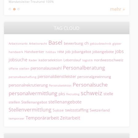
Mandatsleiter Treuhand 100%
Direk
mehr »
TAG CLOUD
Basel
ch
bewerbung
Arbeitsmarkt
Arbeitsrecht
gipser
gebäudetechnik
jobs
jobangebot
jobangebote
Handwerker
job
HRM
handwerk
holzbau
jobsuche
nordwestschweiz
kaderselektion
Lebenslauf
logistik
Kader
Personalberatung
personalauswahl
offene stellen
personaldienstleister
personalgewinnung
personalbeschaffung
Personalsuche
personalrekrutierung
Personalselektion
schweiz
personalvermittlung
pks
stelle
Recruiting
stellenangebote
Stellenangebot
stellen
Stellenvermittlung
swissstaffing
Suisse
Switzerland
Temporärarbeit
Zeitarbeit
temporaer