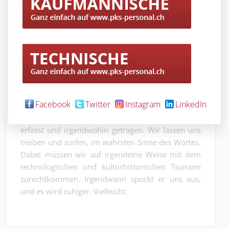
wegführende Links anzuvertrauen, ist etwas
Schönes, erinnert man sich.
Kein Zweifel, der digitale Wandel bringt
Wunderbares zustande und die Menschheit weiter.
Wohin die Reise geht, wissen wir nicht. Die
Menschen entwickeln sich mit den grossen
Umwälzungen. Sie sind beglückt und scheitern.
Es
war schon immer faszinierend, aber nie
Facebook
Twitter
Instagram
LinkedIn
einfach, an epochalen Veränderungen
teilzuhaben.
Als würde man von einer Welle
erfasst und irgendwohin getragen. Wir lassen uns
treiben und surfen, im wahrsten Sinne des Wortes.
Dabei müssen wir auf irgendeine Weise mit dem
technologischen und kulturhistorischen Tsunami
zurechtkommen. Irgendwann spuckt er uns aus,
und es wird ruhiger. Vielleicht.