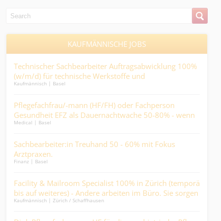
KAUFMÄNNISCHE JOBS
ng
Technischer Sachbearbeiter Auftragsabwicklung 100%
Juni
n
(w/m/d) für technische Werkstoffe und
die
Kaufmännisch | Basel
Kaufm
Industrieprodukte.
Pflegefachfrau/-mann (HF/FH) oder Fachperson
Kau
Gesundheit EFZ als Dauernachtwache 50-80% - wenn
eie
Medical | Basel
Kaufm
andere schlafen, werden Sie zum wichtigsten Menschen
im Haus....
ung
Sachbearbeiter:in Treuhand 50 - 60% mit Fokus
Con
Arztpraxen.
- He
Finanz | Basel
Ander
Miti
en
Facility & Mailroom Specialist 100% in Zürich (temporär
Kalk
bis auf weiteres) - Andere arbeiten im Büro. Sie sorgen
Ber
Kaufmännisch | Zürich / Schaffhausen
Kaufm
dafür, dass sie es können….