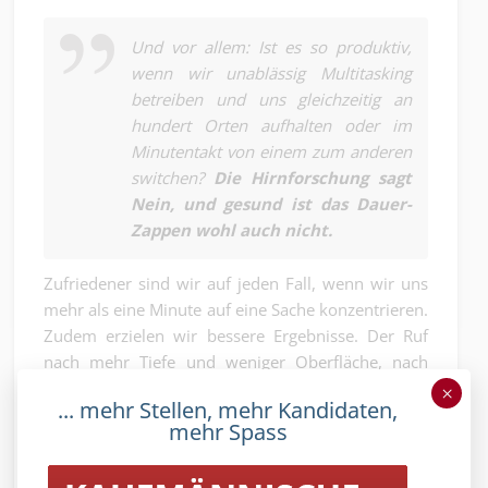
Und vor allem: Ist es so produktiv,
wenn wir unablässig Multitasking
betreiben und uns gleichzeitig an
hundert Orten aufhalten oder im
Minutentakt von einem zum anderen
switchen?
Die Hirnforschung sagt
Nein, und gesund ist das Dauer-
Zappen wohl auch nicht.
Zufriedener sind wir auf jeden Fall, wenn wir uns
mehr als eine Minute auf eine Sache konzentrieren.
Zudem erzielen wir bessere Ergebnisse. Der Ruf
nach mehr Tiefe und weniger Oberfläche, nach
Verbindlichkeit, weniger Öffentlichkeit, dafür
×
... mehr Stellen, mehr Kandidaten,
wieder mehr Privatem und vor allem nach
mehr Spass
Entschleunigung wird lauter. Zum Beispiel ein
Buch zu lesen und sich dabei einem Text ohne