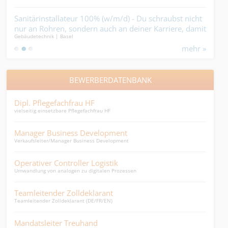
) -
Sanitärinstallateur 100% (w/m/d) - Du schraubst nicht
Vor
aus
nur an Rohren, sondern auch an deiner Karriere, damit
Dein
Gebäudetechnik | Basel
Holzb
diese nicht einrostet....
mehr »
BEWERBERDATENBANK
Dipl. Pflegefachfrau HF
Ass
vielseitig einsetzbare Pflegefachfrau HF
Assis
Manager Business Development
HR 
Verkaufsleiter/Manager Business Development
HR Bu
Operativer Controller Logistik
Dipl
Umwandlung von analogen zu digitalen Prozessen
Leite
Teamleitender Zolldeklarant
Sac
Teamleitender Zolldeklarant (DE/FR/EN)
Kandi
Mandatsleiter Treuhand
Dire