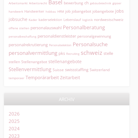
Basel
ch
bewerbung
Arbeitsmarkt
Arbeitsrecht
gipser
gebäudetechnik
jobs
jobangebot
jobangebote
Handwerker
job
HRM
handwerk
holzbau
jobsuche
nordwestschweiz
kaderselektion
Lebenslauf
logistik
Kader
Personalberatung
personalauswahl
offene stellen
personaldienstleister
personalgewinnung
personalbeschaffung
Personalsuche
personalrekrutierung
Personalselektion
schweiz
personalvermittlung
pks
stelle
Recruiting
stellenangebote
Stellenangebot
stellen
Stellenvermittlung
swissstaffing
Suisse
Switzerland
Temporärarbeit
Zeitarbeit
temporaer
ARCHIV
2026
2025
2024
2023