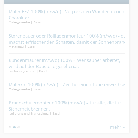
Maler EFZ 100% (m/w/d) - Verpass den Wänden neuen
Tec
Charakter.
(m/
Malergewerbe | Basel
Ander
rich
en
Storenbauer oder Rollladenmonteur 100% (m/w/d) - du
Plat
machst erfrischenden Schatten, damit der Sonnenbrand
Könn
Metallbau | Basel
Keram
keine Chance erhält....
Kundenmaurer (m/w/d) 100% – Wer sauber arbeitet,
Aut
wird auf der Baustelle gesehen….
dir 
Bauhauptgewerbe | Basel
Elekt
der
Maler/in 100% (m/w/d) – Zeit für einen Tapetenwechsel?.
Carr
Malergewerbe | Basel
krac
Ander
Brandschutzmonteur 100% (m/w/d) – für alle, die für
n
Sicherheit brennen.
CNC
Isolierung und Brandschutz | Basel
verz
Indus
mehr »