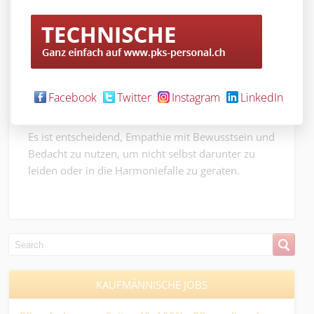
Unternehmensziels.
In der richtigen Anwendung und mit dem nötigen
Feingefühl kann Empathie zu einem
lebensbereichernden Werkzeug werden, das nicht
nur Beziehungen im Berufsalltag stärkt, sondern
Facebook
Twitter
Instagram
LinkedIn
auch zu persönlichem Wachstum beiträgt.
Es ist entscheidend, Empathie mit Bewusstsein und
Bedacht zu nutzen, um nicht selbst darunter zu
leiden oder in die Harmoniefalle zu geraten.
KAUFMÄNNISCHE JOBS