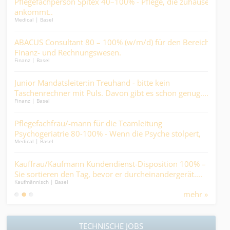
 % -
Pflegefachperson Spitex 40–100% - Pflege, die zuhause
Mit
ankommt..
der 
Medical | Basel
Logist
ng
ABACUS Consultant 80 – 100% (w/m/d) für den Bereich
dipl
n
Finanz- und Rechnungswesen.
Nich
Finanz | Basel
Finan
Junior Mandatsleiter:in Treuhand - bitte kein
Sac
Taschenrechner mit Puls. Davon gibt es schon genug....
auc
Finanz | Basel
Finan
sti
Pflegefachfrau/-mann für die Teamleitung
Fac
Psychogeriatrie 80-100% - Wenn die Psyche stolpert,
80-
Medical | Basel
Finan
darf der Alltag nicht fallen….
sch
ine
Kauffrau/Kaufmann Kundendienst-Disposition 100% –
Faci
Sie sortieren den Tag, bevor er durcheinandergerät....
bis 
Kaufmännisch | Basel
Kaufm
daf
mehr »
TECHNISCHE JOBS