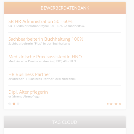
BEWERBERDATENBANK
SB HR-Administration 50 - 60%
jun
SB HR-Administration/Payroll 50 - 60% Gesundheitsw.
sofor
Sachbearbeiterin Buchhaltung 100%
Sac
Sachbearbeiterin "Plus" in der Buchhaltung
Sachb
Medizinische Praxisassistentin HNO
Dire
Medizinische Praxisassistentin (HNO) 40 - 50 %
Direk
HR Business Partner
HR-
erfahrener HR Business Partner Medizintechnik
junge
Dipl. Altenpflegerin
Sup
erfahrene Altenpflegerin
SCM-M
mehr »
TAG CLOUD