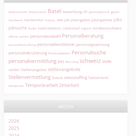
Basel
ch
bewerbung
Arbeitsmarkt
Arbeitsrecht
gipser
gebäudetechnik
jobs
jobangebot
jobangebote
Handwerker
job
HRM
handwerk
holzbau
jobsuche
nordwestschweiz
kaderselektion
Lebenslauf
logistik
Kader
Personalberatung
personalauswahl
offene stellen
personaldienstleister
personalgewinnung
personalbeschaffung
Personalsuche
personalrekrutierung
Personalselektion
schweiz
personalvermittlung
pks
stelle
Recruiting
stellenangebote
Stellenangebot
stellen
Stellenvermittlung
swissstaffing
Suisse
Switzerland
Temporärarbeit
Zeitarbeit
temporaer
ARCHIV
2026
2025
2024