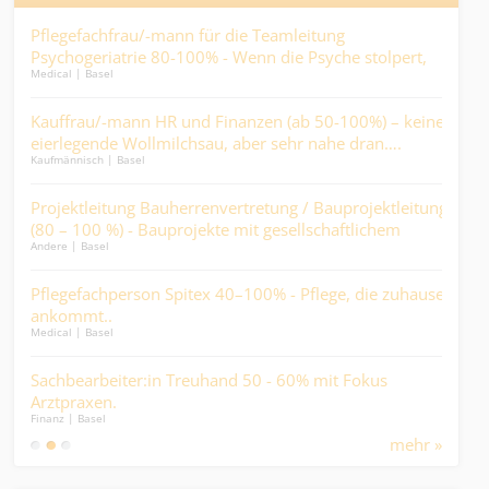
-
Pflegefachfrau/-mann für die Teamleitung
Fac
Psychogeriatrie 80-100% - Wenn die Psyche stolpert,
80-
Medical | Basel
Finan
darf der Alltag nicht fallen….
sch
%
Kauffrau/-mann HR und Finanzen (ab 50-100%) – keine
Con
eierlegende Wollmilchsau, aber sehr nahe dran….
- He
Kaufmännisch | Basel
Ander
Miti
 –
Projektleitung Bauherrenvertretung / Bauprojektleitung
Dipl
Medic
.
(80 – 100 %) - Bauprojekte mit gesellschaftlichem
Andere | Basel
Mehrwert, statt reine Renditeobjekte.
Zol
Pflegefachperson Spitex 40–100% - Pflege, die zuhause
Expo
Logist
..
ankommt..
Medical | Basel
Kau
Sachbearbeiter:in Treuhand 50 - 60% mit Fokus
und
Kaufm
Arztpraxen.
Dur
Finanz | Basel
mehr »