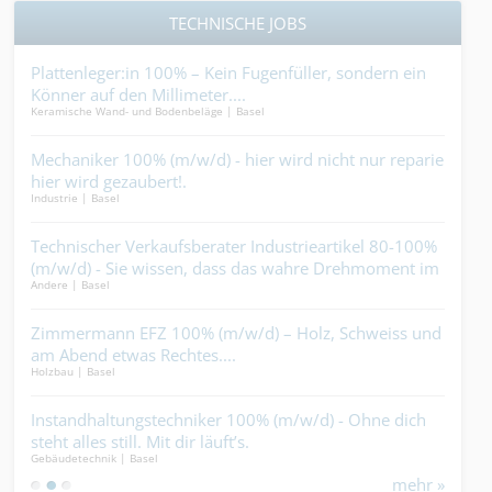
TECHNISCHE JOBS
r
Plattenleger:in 100% – Kein Fugenfüller, sondern ein
Heiz
Könner auf den Millimeter....
hält
Keramische Wand- und Bodenbeläge | Basel
Gebäu
) -
Mechaniker 100% (m/w/d) - hier wird nicht nur repariert,
Kun
aus
hier wird gezaubert!.
blei
Industrie | Basel
Indus
erst
Technischer Verkaufsberater Industrieartikel 80-100%
Sch
auf
(m/w/d) - Sie wissen, dass das wahre Drehmoment im
bau
Andere | Basel
Bauha
richtigen Wort zur richtigen Zeit liegt....
agen
Zimmermann EFZ 100% (m/w/d) – Holz, Schweiss und
Bra
am Abend etwas Rechtes....
Sic
Holzbau | Basel
Isoli
Job
Instandhaltungstechniker 100% (m/w/d) - Ohne dich
Fla
!.
steht alles still. Mit dir läuft’s.
Kuns
Gebäudetechnik | Basel
Bedac
dass
mehr »
bleib