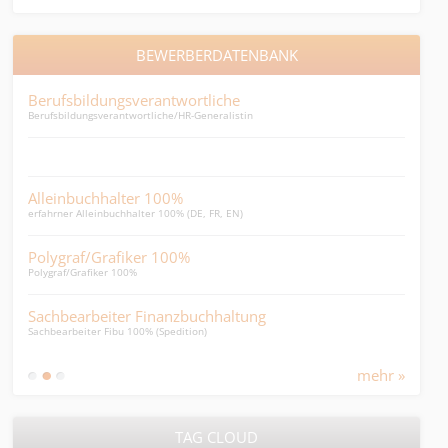
BEWERBERDATENBANK
Berufsbildungsverantwortliche
Dip
Berufsbildungsverantwortliche/HR-Generalistin
Bezug
Leit
sprac
Alleinbuchhalter 100%
erfahrner Alleinbuchhalter 100% (DE, FR, EN)
Eidg
sprac
Polygraf/Grafiker 100%
Polygraf/Grafiker 100%
Kit
erpro
Sachbearbeiter Finanzbuchhaltung
Sachbearbeiter Fibu 100% (Spedition)
Bra
Brand
mehr »
TAG CLOUD