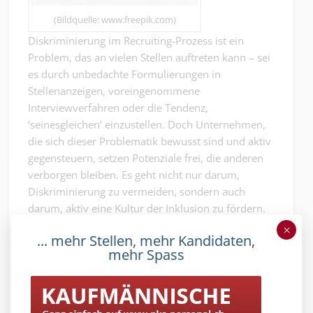
(Bildquelle: www.freepik.com)
Diskriminierung im Recruiting-Prozess ist ein
Problem, das an vielen Stellen auftreten kann – sei
es durch unbedachte Formulierungen in
Stellenanzeigen, voreingenommene
Interviewverfahren oder die Tendenz,
‘seinesgleichen’ einzustellen. Doch Unternehmen,
die sich dieser Problematik bewusst sind und aktiv
gegensteuern, setzen Potenziale frei, die anderen
verborgen bleiben. Es geht nicht nur darum,
Diskriminierung zu vermeiden, sondern auch
darum, aktiv eine Kultur der Inklusion zu fördern.
Dies beginnt bei der Schulung aller Beteiligten im
×
... mehr Stellen, mehr Kandidaten,
Recruiting-Prozess und setzt sich fort in der aktiven
mehr Spass
Förderung einer vielfältigen
Unternehmensstruktur. Denn letztlich stellen Sie
keine Stereotype ein, sondern Menschen, die Ihr
Unternehmen nach vorne bringen – unabhängig