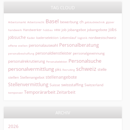
TAG CLOUD
Basel
ch
bewerbung
Arbeitsmarkt
Arbeitsrecht
gipser
gebäudetechnik
jobs
jobangebot
jobangebote
Handwerker
job
HRM
handwerk
holzbau
jobsuche
nordwestschweiz
kaderselektion
Lebenslauf
logistik
Kader
Personalberatung
personalauswahl
offene stellen
personaldienstleister
personalgewinnung
personalbeschaffung
Personalsuche
personalrekrutierung
Personalselektion
schweiz
personalvermittlung
pks
stelle
Recruiting
stellenangebote
Stellenangebot
stellen
Stellenvermittlung
swissstaffing
Suisse
Switzerland
Temporärarbeit
Zeitarbeit
temporaer
ARCHIV
2026