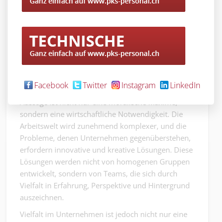
von Geschlecht, Herkunft oder Alter.
Der Preis der Ignoranz: Warum Sie sich
Diskriminierung nicht leisten können
Die Zukunft gehört denjenigen Unternehmen, die
es schaffen, die besten Talente zu finden und zu
binden – und das sind nicht immer die, die auf den
Facebook
Twitter
Instagram
LinkedIn
ersten Blick ins gewohnte Muster passen. Diese
Aussage ist nicht nur eine moralische Maxime,
sondern eine wirtschaftliche Notwendigkeit. Die
Arbeitswelt wird zunehmend komplexer, und die
Probleme, denen Unternehmen gegenüberstehen,
erfordern innovative und kreative Lösungen. Diese
Lösungen werden nicht von homogenen Gruppen
entwickelt, sondern von Teams, die sich durch
Vielfalt in Erfahrung, Perspektive und Hintergrund
auszeichnen.
Vielfalt im Unternehmen ist jedoch nicht nur eine