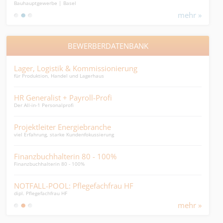
Bauhauptgewerbe | Basel
Ander
im 
mehr »
BEWERBERDATENBANK
Lager, Logistik & Kommissionierung
Leit
für Produktion, Handel und Lagerhaus
Leiter
HR Generalist + Payroll-Profi
Offi
Der All-in-1 Personalprofi
Unter
Projektleiter Energiebranche
HR-
viel Erfahrung, starke Kundenfokussierung
inkl.
Finanzbuchhalterin 80 - 100%
Pfl
Finanzbuchhalterin 80 - 100%
Pfleg
NOTFALL-POOL: Pflegefachfrau HF
Imm
dipl. Pflegefachfrau HF
junge
mehr »