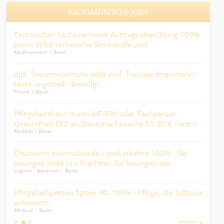
KAUFMÄNNISCHE JOBS
n
Technischer Sachbearbeiter Auftragsabwicklung 100%
Mit
(w/m/d) für technische Werkstoffe und
der 
Kaufmännisch | Basel
Logist
Industrieprodukte.
dipl. Steuerexperte/in oder dipl. Treuhandexperte/in -
Zol
Nicht angestellt. Beteiligt..
Expo
Finanz | Basel
Logist
Pflegefachfrau/-mann (HF/FH) oder Fachperson
Juni
Gesundheit EFZ als Dauernachtwache 50-80% - wenn
Tasc
Medical | Basel
Finan
andere schlafen, werden Sie zum wichtigsten Menschen
im Haus....
in
Disponent internationale Landverkehre 100% - Sie
Faci
bewegen nicht nur Frachten. Sie bewegen das
bis 
Logistik - Spedition | Basel
Kaufm
Geschäft....
daf
Pflegefachperson Spitex 40–100% - Pflege, die zuhause
Kau
ankommt..
Sie 
Medical | Basel
Kaufm
mehr »