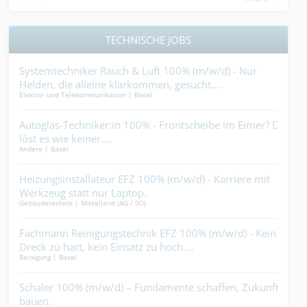
TECHNISCHE JOBS
n’s
Systemtechniker Rauch & Luft 100% (m/w/d) - Nur
Ele
Helden, die alleine klarkommen, gesucht....
(m/w
Elektro- und Telekommunikation | Basel
Ander
 vor
Autoglas-Techniker:in 100% - Frontscheibe im Eimer? Du
Sani
löst es wie keiner....
nur
Andere | Basel
Gebäu
dies
n
Heizungsinstallateur EFZ 100% (m/w/d) - Karriere mit
Sch
Werkzeug statt nur Laptop.
(m/
Gebäudetechnik | Mittelland (AG / SO)
Elekt
Magi
Fachmann Reinigungstechnik EFZ 100% (m/w/d) - Kein
Mau
...
Dreck zu hart, kein Einsatz zu hoch....
kön
Reinigung | Basel
Bauha
u
Schaler 100% (m/w/d) – Fundamente schaffen, Zukunft
Carr
bauen.
sch