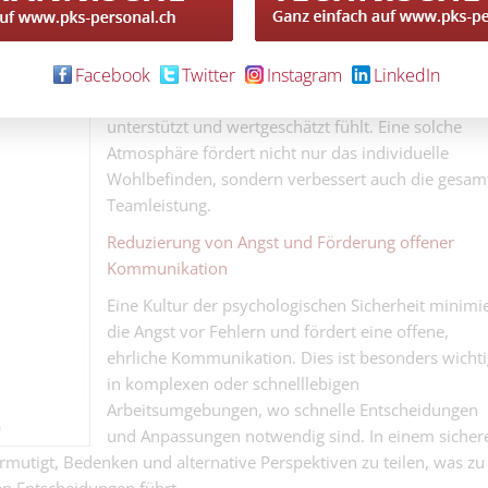
begreifen, entwickeln ein tieferes Gefühl der
Zugehörigkeit und des gegenseitigen Vertrauens.
Facebook
Twitter
Instagram
LinkedIn
Dieses Vertrauen ist die Basis für eine starke,
kohäsive Teamdynamik, in der sich jedes Mitglied
unterstützt und wertgeschätzt fühlt. Eine solche
Atmosphäre fördert nicht nur das individuelle
Wohlbefinden, sondern verbessert auch die gesam
Teamleistung.
Reduzierung von Angst und Förderung offener
Kommunikation
Eine Kultur der psychologischen Sicherheit minimie
die Angst vor Fehlern und fördert eine offene,
ehrliche Kommunikation. Dies ist besonders wichti
in komplexen oder schnelllebigen
Arbeitsumgebungen, wo schnelle Entscheidungen
)
und Anpassungen notwendig sind. In einem sicher
mutigt, Bedenken und alternative Perspektiven zu teilen, was zu