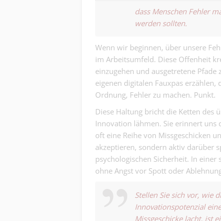
dass Menschen Fehler mac
werden sollten.
Wenn wir beginnen, über unsere Fehlt
im Arbeitsumfeld. Diese Offenheit kre
einzugehen und ausgetretene Pfade 
eigenen digitalen Fauxpas erzählen, 
Ordnung, Fehler zu machen. Punkt.
Diese Haltung bricht die Ketten des ü
Innovation lähmen. Sie erinnert uns d
oft eine Reihe von Missgeschicken un
akzeptieren, sondern aktiv darüber sp
psychologischen Sicherheit. In einer 
ohne Angst vor Spott oder Ablehnung
Stellen Sie sich vor, wie
Innovationspotenzial ein
Missgeschicke lacht, ist 