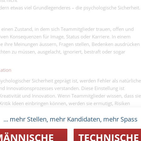
ist nicht
dern etwas viel Grundlegenderes – die psychologische Sicherheit.
 einen Zustand, in dem sich Teammitglieder trauen, offen und
tiven Konsequenzen für Image, Status oder Karriere. In einem
e ihre Meinungen äussern, Fragen stellen, Bedenken ausdrücken
hten zu müssen, ausgelacht, ignoriert, bestraft oder sogar
vation
chologischer Sicherheit geprägt ist, werden Fehler als natürliche
nd Innovationsprozesses verstanden. Diese Einstellung ist
Kreativität und Innovation. Wenn Teammitglieder wissen, dass sie
ritik Ideen einbringen können, werden sie ermutigt, Risiken
onelle Lösungsansätze zu verfolgen.
... mehr Stellen, mehr Kandidaten, mehr Spass
nhalt
Teams, die in der Lage sind, über Missgeschicke zu
lachen und sie als gemeinsame Erfahrungen zu