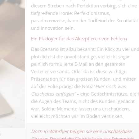
diesem Streben nach Perfektion verbirgt sich eine
Disponent inte
tiefgreifende Ironie: Perfektionismus,
Landverkehre 
paradoxerweise, kann der Todfeind der Kreativität
Logistik - Spedition |
bewegen nicht
und Innovation sein.
Frachten. Sie 
Sachbearbeiter
das Geschäft...
Ein Plädoyer für das Akezptieren von Fehlern
100% (w/m/d) 
Kaufmännisch | Base
Lieferengpässe
Das Szenario ist allzu bekannt: Ein Klick zu viel un
ihr Ding!.
plötzlich ist die unvollständige, vielleicht sogar
peinlich formulierte E-Mail an den gesamten
Verteiler versandt. Oder da ist diese wichtige
Präsentation für den grossen Kunden, und mitten
Schreiner Mon
auf der Folie prangt die Notiz ‘
Hier noch was
(m/w/d) - du h
Gescheites einfügen“
– eine Gedächtnisstütze, die 
Schreinergewerbe | B
Brett vor dem K
die Augen des Teams, nicht des Kunden, gedacht
war. Solche Momente lassen uns erschaudern,
Plattenleger:i
vielleicht möchten wir im Boden versinken.
Kein Fugenfüll
Keramische Wand- u
ein Könner auf
| Basel
Millimeter....
Doch in Wahrheit bergen sie eine unschätzbare
)
Servicemonteu
Chance: Sie sind die Eintrittskarte zur Erkenntnis,