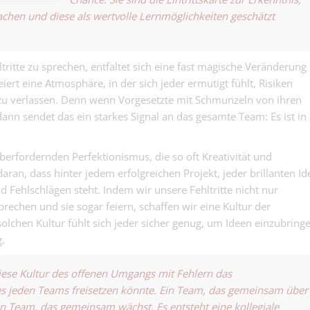
/ Sanitär 100%
hen und diese als wertvolle Lernmöglichkeiten geschätzt
Gebäudetechnik | Ba
du hast lieber 
Werkzeug in de
Bauspengler 
ein Laptop au
(m/w/d) - du bi
Schoss....
ritte zu sprechen, entfaltet sich eine fast magische Veränderung
Gebäudetechnik | Ba
selten wie ein 
iert eine Atmosphäre, in der sich jeder ermutigt fühlt, Risiken
und genau das
zu verlassen. Denn wenn Vorgesetzte mit Schmunzeln von ihren
Bauleitender
wir....
Heizungsmont
dann sendet das ein starkes Signal an das gesamte Team: Es ist in
Gebäudetechnik | Ba
Festanstellun
(m/w/d) - du so
dass Termine
berfordernden Perfektionismus, die so oft Kreativität und
eingehalten, P
aran, dass hinter jedem erfolgreichen Projekt, jeder brillanten Id
umgesetzt und
d Fehlschlägen steht. Indem wir unsere Fehltritte nicht nur
Heizungen insta
rechen und sie sogar feiern, schaffen wir eine Kultur der
werden. Punkt.
Dentalassistent
solchen Kultur fühlt sich jeder sicher genug, um Ideen einzubringe
Luft haben die 
100% (DE/EN)
.
Dentalassistentin/Pr
80 - 100% (DE/EN)
Sekretärin
 diese Kultur des offenen Umgangs mit Fehlern das
Baunebengewe
es jeden Teams freisetzen könnte. Ein Team, das gemeinsam über
Sekretärin 50 - 60% (
60%
Personal, Admin)
ein Team, das gemeinsam wächst. Es entsteht eine kollegiale