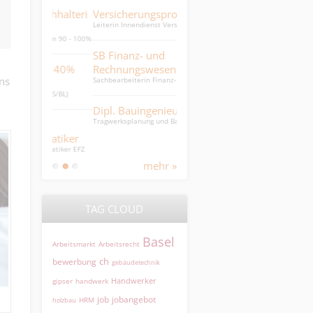
uchhalteri
Versicherungsprofi
Senior Finance Controller
Leiterin Innendienst Versicherung 80
Sprachlich versierter Senior Finance
- 100 %
Controller
terin 90 - 100%
SB Finanz- und
Executive Assistant
Kongress- & Eventmanagement /
tin 40%
Rechnungswesen 80%
Team-Assistentin / HR
ns
Sachbearbeiterin Finanz- und
Rechnungswesen 80%
% (BS/BL)
Recruiter
Recruitment Specialist
Dipl. Bauingenieur ETH
Tragwerksplanung und Bauökonomie
omatiker
tomatiker EFZ
mehr »
TAG CLOUD
Basel
Arbeitsmarkt
Arbeitsrecht
ch
bewerbung
gebäudetechnik
Handwerker
gipser
handwerk
jobangebot
job
HRM
holzbau