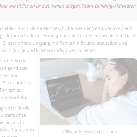
über die üblichen und zuweilen drögen Team-Building-Aktivitäten
Liegenschaftsb
n 90 - 100%
Liegenschaftsbuchhal
(DE/FR/IT)
Fehler. Auch kleine Missgeschicke, wie der Vertipper in einer E-
Dentalassisten
gs, können in dieser Atmosphäre als Teil des menschlichen Dasei
(BS/BL)
Dentalassistnetin 40
ieser offene Umgang mit Fehlern hilft uns, uns selbst und
r auch fähige und kreative Individuen zu sehen.
Service-
ert und wo der
Techniker/Aut
Service-Techniker/Au
EFZ
wältigend sein
(DE/EN)
eiern von
 Sie erlaubt es
 Fehlern zu
zuentwickeln.
greiche Studie,
 untersuchte,
s ans Licht:
uktive Teams von
(Bildquelle: www.freepik.com)