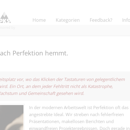
Home
Kategorien
Feedback?
Inf
nach Perfektion hemmt.
Sachbearbeiter
und Rechnung
beitsplatz vor, wo das Klicken der Tastaturen von gelegentlichem
Finanz | Basel
auch Generalist
rd. Ein Ort, an dem jeder Fehltritt nicht als Katastrophe,
Administration
Wachstum und Gemeinschaft gesehen wird.
Fachverantwort
wo Zahlen st
Buchhaltung &
müssen, weil 
Finanz | Basel
Personalwese
darauf zählen…
In der modernen Arbeitswelt ist Perfektion oft das
Gartenbaubetr
angestrebte Ideal. Wir streben nach fehlerfreien
Dipl. Pflegefa
Zahlen Wurzel
Präsentationen, makellosen Berichten und
für die psychia
und Prozesse w
Medical | Basel
Pflege.
einwandfreien Projektergebnissen. Doch gerade in