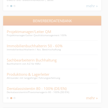
keine Lösung mehr weiss....
mehr »
BEWERBERDATENBANK
Projektmanager/Leiter QM
Glo
Projektmanager/Leiter Qaulitätsmanagement 100%
Comme
Immobilienbuchhalterin 50 - 60%
Erf
Immobilienbuchhalterin / Ass. Bewirtschaftung
Beruf
Sachbearbeiterin Buchhaltung
Eidg
Buchhalterin von A-Z für KMU
Manda
Produktions-& Lagerleiter
HR-
Allrounder mit langjähriger Führungserfahrung
HR-Ve
Dentalassistentin 80 - 100% (DE/EN)
Verk
Dentalassistentin/Praxismanagerin 80 - 100% (DE/EN)
für t
mehr »