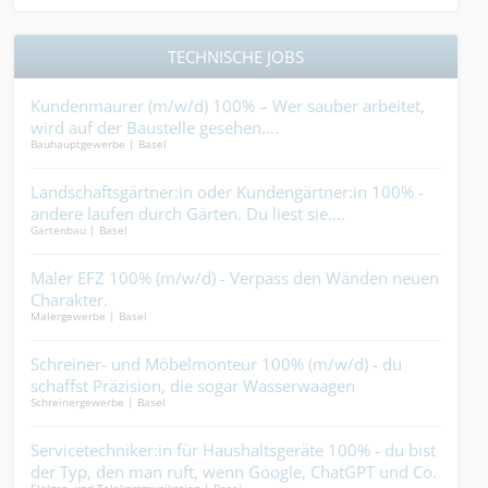
TECHNISCHE JOBS
n
Kundenmaurer (m/w/d) 100% – Wer sauber arbeitet,
Mau
wird auf der Baustelle gesehen….
Vora
Bauhauptgewerbe | Basel
Bauha
Landschaftsgärtner:in oder Kundengärtner:in 100% -
Bau
andere laufen durch Gärten. Du liest sie....
(m/w
Gartenbau | Basel
Gebäu
Plä
Punk
nur
Maler EFZ 100% (m/w/d) - Verpass den Wänden neuen
Aut
 auf
Charakter.
dir 
Malergewerbe | Basel
Elekt
) -
Schreiner- und Möbelmonteur 100% (m/w/d) - du
Proj
schaffst Präzision, die sogar Wasserwaagen
Baus
Schreinergewerbe | Basel
Schre
einschüchtert....
%
Servicetechniker:in für Haushaltsgeräte 100% - du bist
Dac
der Typ, den man ruft, wenn Google, ChatGPT und Co.
zwec
Elektro- und Telekommunikation | Basel
Bedac