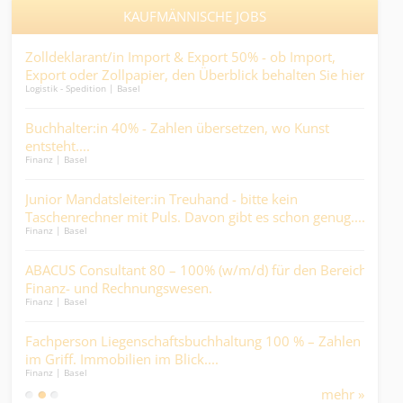
KAUFMÄNNISCHE JOBS
rär
Zolldeklarant/in Import & Export 50% - ob Import,
Pro
en
Export oder Zollpapier, den Überblick behalten Sie hier..
(80 
Logistik - Spedition | Basel
Ander
Mehr
Buchhalter:in 40% - Zahlen übersetzen, wo Kunst
Kau
entsteht....
und
Finanz | Basel
Kaufm
Dur
-
Junior Mandatsleiter:in Treuhand - bitte kein
Fac
Taschenrechner mit Puls. Davon gibt es schon genug....
80-
Finanz | Basel
Finan
sch
in
ABACUS Consultant 80 – 100% (w/m/d) für den Bereich
Con
Finanz- und Rechnungswesen.
- He
Finanz | Basel
Ander
Miti
ine
Fachperson Liegenschaftsbuchhaltung 100 % – Zahlen
Kau
im Griff. Immobilien im Blick....
die
Finanz | Basel
Kaufm
mehr »