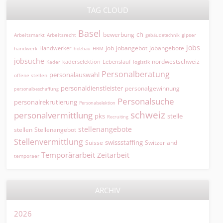
TAG CLOUD
Basel
ch
bewerbung
Arbeitsmarkt
Arbeitsrecht
gipser
gebäudetechnik
jobs
jobangebot
jobangebote
Handwerker
job
HRM
handwerk
holzbau
jobsuche
nordwestschweiz
kaderselektion
Lebenslauf
logistik
Kader
Personalberatung
personalauswahl
offene stellen
personaldienstleister
personalgewinnung
personalbeschaffung
Personalsuche
personalrekrutierung
Personalselektion
schweiz
personalvermittlung
pks
stelle
Recruiting
stellenangebote
Stellenangebot
stellen
Stellenvermittlung
swissstaffing
Suisse
Switzerland
Temporärarbeit
Zeitarbeit
temporaer
ARCHIV
2026