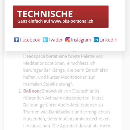
Nachfolgend ein empfehlenswerte Apps, die sich in
der Berufswelt etabliert haben:
Headspace:
Diese App ist ideal für
Anfänger:innen und erfahrene Meditierende
gleichermassen, mit Kursen zu
Facebook
Twitter
Instagram
LinkedIn
verschiedenen Themen wie Angst,
Depression, Schlafstörungen und Fitness.
Headspace bietet eine breite Palette von
Meditationsoptionen, einschliesslich
beruhigender Klänge, die beim Einschlafen
helfen, und kurzer Meditationen zur
mentalen Stabilisierung?.
Balloon:
Entwickelt von Deutschlands
führenden Achtsamkeitsexperten, bietet
Balloon geführte Audio-Meditationen zu
Themen wie Dankbarkeit und ermöglicht es
Nutzenden, tiefer in Achtsamkeitstechniken
einzutauchen. Die App zielt darauf ab, mehr