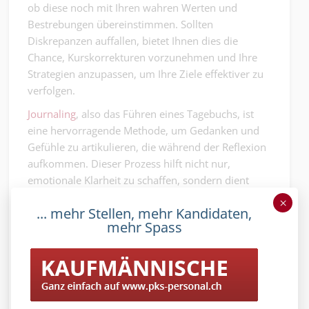
ob diese noch mit Ihren wahren Werten und
Bestrebungen übereinstimmen. Sollten
Diskrepanzen auffallen, bietet Ihnen dies die
Chance, Kurskorrekturen vorzunehmen und Ihre
Strategien anzupassen, um Ihre Ziele effektiver zu
verfolgen.
Journaling
, also das Führen eines Tagebuchs, ist
eine hervorragende Methode, um Gedanken und
Gefühle zu artikulieren, die während der Reflexion
aufkommen. Dieser Prozess hilft nicht nur,
emotionale Klarheit zu schaffen, sondern dient
auch als wertvolles Archiv Ihrer persönlichen
×
... mehr Stellen, mehr Kandidaten,
Entwicklung.
mehr Spass
Meditationsapps bieten eine strukturierte
Anleitung, um stille Momente der Reflexion zu
kultivieren, während sie gleichzeitig das
Bewusstsein für den gegenwärtigen Moment
schärfen und zur mentalen Entspannung beitragen.