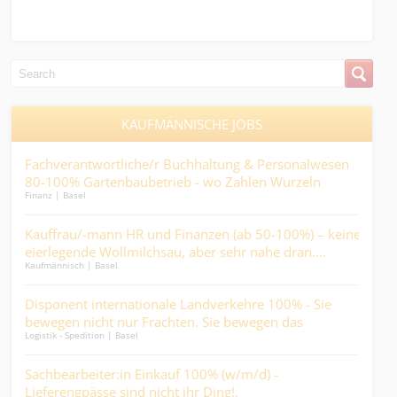
KAUFMÄNNISCHE JOBS
on
Fachverantwortliche/r Buchhaltung & Personalwesen
Sac
80-100% Gartenbaubetrieb - wo Zahlen Wurzeln
Arz
Finanz | Basel
Finan
schlagen und Prozesse wachsen....
 –
Kauffrau/-mann HR und Finanzen (ab 50-100%) – keine
Kalk
.
eierlegende Wollmilchsau, aber sehr nahe dran….
Ber
Kaufmännisch | Basel
Kaufm
Disponent internationale Landverkehre 100% - Sie
Tec
n
bewegen nicht nur Frachten. Sie bewegen das
(w/
Logistik - Spedition | Basel
Kaufm
hen
Geschäft....
Ind
m/d)
Sachbearbeiter:in Einkauf 100% (w/m/d) -
Faci
Lieferengpässe sind nicht ihr Ding!.
bis 