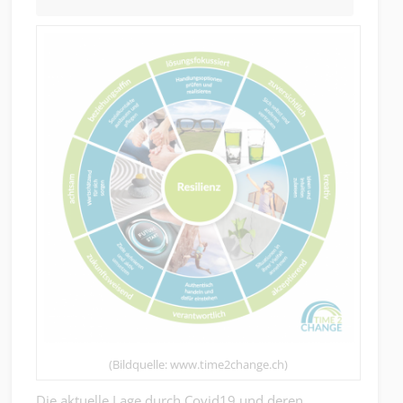
(Bildquelle: www.time2change.ch)
Die aktuelle Lage durch Covid19 und deren