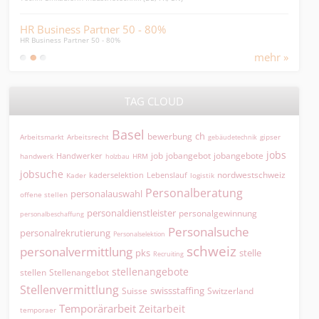
HR Business Partner 50 - 80%
Fin
HR Business Partner 50 - 80%
absch
mehr »
TAG CLOUD
Basel
ch
bewerbung
Arbeitsmarkt
Arbeitsrecht
gipser
gebäudetechnik
jobs
jobangebot
jobangebote
Handwerker
job
HRM
handwerk
holzbau
jobsuche
nordwestschweiz
kaderselektion
Lebenslauf
logistik
Kader
Personalberatung
personalauswahl
offene stellen
personaldienstleister
personalgewinnung
personalbeschaffung
Personalsuche
personalrekrutierung
Personalselektion
schweiz
personalvermittlung
pks
stelle
Recruiting
stellenangebote
Stellenangebot
stellen
Stellenvermittlung
swissstaffing
Suisse
Switzerland
Temporärarbeit
Zeitarbeit
temporaer