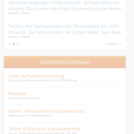
n’s
Carrosseriespengler 100% (m/w/d) - du hast lieber ein
Mau
schönes Blech unter der Hand als eine hässliche Ausrede
Vora
Andere | Basel
Bauha
im Mund....
en
Technischer Sachbearbeiter für Photovoltaik 80-100%
Mal
(m/w/d) - Die Sonne liefert. Sie sorgen dafür, dass daraus
dein
Andere | Basel
Maler
ein Geschäft wird....
mehr »
BEWERBERDATENBANK
Leiter Softwareentwicklung
Pay
Visionärer Softwarearchitekt mit CTO-Erfahrung
sprac
Recruiter
HR-
Recruitment Specialist
inkl.
Admin. Allrounderin Gebäudetechnik
Spe
Administrative "Alleskönnerin"
Spedi
Techn. Einkäuferin Industrietechnik
Eve
Techn. Einkäuferin Industrietechnik (DE, FR, EN)
Exec.