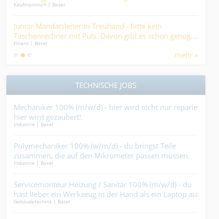
Kaufmännisch | Basel
Kaufm
daf
ng
Junior Mandatsleiter:in Treuhand - bitte kein
ABA
n
Taschenrechner mit Puls. Davon gibt es schon genug....
Fin
Finanz | Basel
Finan
mehr »
TECHNISCHE JOBS
Mechaniker 100% (m/w/d) - hier wird nicht nur repariert,
Kra
hier wird gezaubert!.
bist
Industrie | Basel
Bauha
n
Polymechaniker 100% (w/m/d) - du bringst Teile
Fac
zusammen, die auf den Mikrometer passen müssen.
Drec
Industrie | Basel
Reini
Mehr geht nicht....
u
Servicemonteur Heizung / Sanitär 100% (m/w/d) - du
Lan
hast lieber ein Werkzeug in der Hand als ein Laptop auf
ande
Gebäudetechnik | Basel
Garte
dem Schoss....