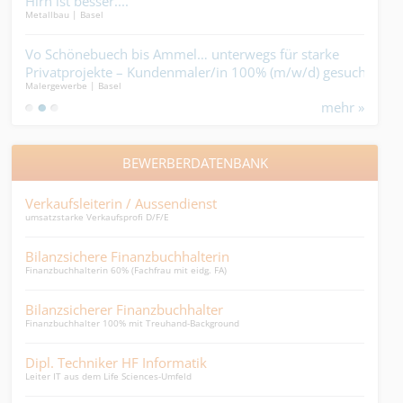
Hirn ist besser....
am 
Metallbau | Basel
Holzb
-
Vo Schönebuech bis Ammel… unterwegs für starke
Vor
den
Privatprojekte – Kundenmaler/in 100% (m/w/d) gesucht.
Dein
Malergewerbe | Basel
Holzb
mehr »
BEWERBERDATENBANK
Verkaufsleiterin / Aussendienst
Dir
umsatzstarke Verkaufsprofi D/F/E
junge
Bilanzsichere Finanzbuchhalterin
Ein
Finanzbuchhalterin 60% (Fachfrau mit eidg. FA)
Einkä
Bilanzsicherer Finanzbuchhalter
Mita
Finanzbuchhalter 100% mit Treuhand-Background
Sprac
Dipl. Techniker HF Informatik
Leit
Leiter IT aus dem Life Sciences-Umfeld
Leite