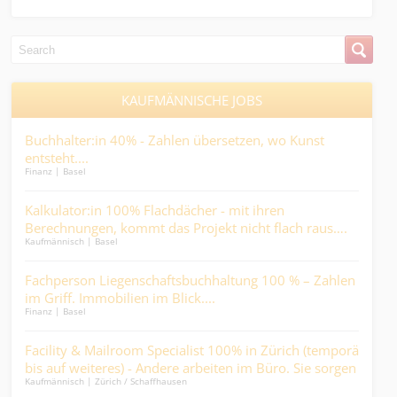
KAUFMÄNNISCHE JOBS
Buchhalter:in 40% - Zahlen übersetzen, wo Kunst
Dipl
Medic
er..
entsteht....
Finanz | Basel
ABA
ng
Kalkulator:in 100% Flachdächer - mit ihren
Fin
Finan
n
Berechnungen, kommt das Projekt nicht flach raus….
Kaufmännisch | Basel
Sac
ine
Fachperson Liegenschaftsbuchhaltung 100 % – Zahlen
Gest
Kaufm
im Griff. Immobilien im Blick....
Abw
Finanz | Basel
Tec
use
Facility & Mailroom Specialist 100% in Zürich (temporär
(w/
Kaufm
bis auf weiteres) - Andere arbeiten im Büro. Sie sorgen
Ind
Kaufmännisch | Zürich / Schaffhausen
dafür, dass sie es können….