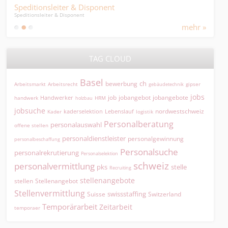
Speditionsleiter & Disponent
Spor
Speditionsleiter & Disponent
...suc
mehr »
TAG CLOUD
Basel
ch
bewerbung
Arbeitsmarkt
Arbeitsrecht
gipser
gebäudetechnik
jobs
jobangebot
jobangebote
Handwerker
job
HRM
handwerk
holzbau
jobsuche
nordwestschweiz
kaderselektion
Lebenslauf
logistik
Kader
Personalberatung
personalauswahl
offene stellen
personaldienstleister
personalgewinnung
personalbeschaffung
Personalsuche
personalrekrutierung
Personalselektion
schweiz
personalvermittlung
pks
stelle
Recruiting
stellenangebote
Stellenangebot
stellen
Stellenvermittlung
swissstaffing
Suisse
Switzerland
Temporärarbeit
Zeitarbeit
temporaer