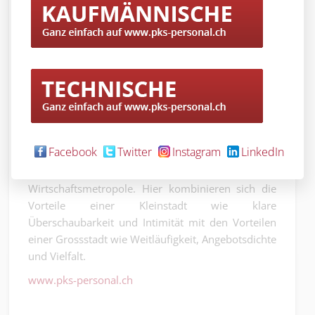
PKS Personal AG bedient sucht seit 1992 komptente Fach-
und Führungskräfte für die Life Sciences Industrie
(Bildquelle: www.jobs-in-basel.ch)
Basel
trägt zudem weit über den europäischen
Raum hinaus den Ruf einer kulturellen,
Facebook
Twitter
Instagram
LinkedIn
ökologischen, fortschrittlichen, internationalen und
integrativen Kultur-, Bildungs- und
Wirtschaftsmetropole. Hier kombinieren sich die
Vorteile einer Kleinstadt wie klare
Überschaubarkeit und Intimität mit den Vorteilen
einer Grossstadt wie Weitläufigkeit, Angebotsdichte
und Vielfalt.
www.pks-personal.ch