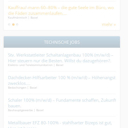
ICT
n
Kauffrau/-mann 60–80% – die gute Seele im Büro, wo
Gest
IT / S
die Fäden zusammenlaufen....
Kaufmännisch | Basel
mehr »
TECHNISCHE JOBS
m
Stv. Werkstattleiter Schaltanlagenbau 100% (m/w/d) –
Mal
Hier steuern nur die Besten. Willst du dazugehören?.
mac
Elektro- und Telekommunikation | Basel
Maler
%
Dachdecker-Hilfsarbeiter 100 % (m/w/d) – Höhenangst
Ele
araus
zwecklos....
(m/w
Bedachungen | Basel
Ander
r
Schaler 100% (m/w/d) – Fundamente schaffen, Zukunft
Pol
bauen.
zus
Bauhauptgewerbe | Basel
Indus
Mehr
Metallbauer EFZ 80-100% - stahlharter Bizeps ist gut,
Zim