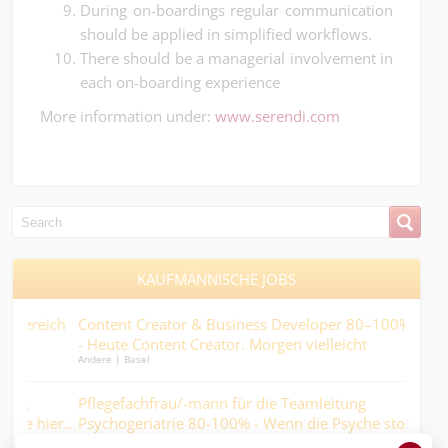
During on-boardings regular communication
should be applied in simplified workflows.
There should be a managerial involvement in
each on-boarding experience
More information under:
www.serendi.com
KAUFMÄNNISCHE JOBS
ich
Content Creator & Business Developer 80–100% (w/m/d)
Mit
- Heute Content Creator. Morgen vielleicht
der 
Andere | Basel
Logist
Mitinhaber:in....
Pflegefachfrau/-mann für die Teamleitung
Fac
er..
Psychogeriatrie 80-100% - Wenn die Psyche stolpert,
80-
Medical | Basel
Finan
darf der Alltag nicht fallen….
sch