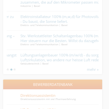
Gebäu
zusammen, die auf den Mikrometer passen müssen.
Industrie | Basel
Mehr geht nicht....
Mech
u
Elektroinstallateur 100% (m,w,d) für Photovoltaikanlagen
hier
Indus
- Du baust, die Sonne liefert.
Elektro- und Telekommunikation | Basel
Meta
–
Stv. Werkstattleiter Schaltanlagenbau 100% (m/w/d) –
Hirn
Metal
Hier steuern nur die Besten. Willst du dazugehören?.
Elektro- und Telekommunikation | Basel
Sys
st
Lüftungsanlagenbauer 100% (m/w/d) - du sorgst für
Held
Elekt
Luftzirkulation, wo andere nur heisse Luft reden....
Gebäudetechnik | Basel
mehr »
BEWERBERDATENBANK
Direktionsassistentin
HR-A
Direktionsassistentin mit viel Pharmaerfahrung
HR-As