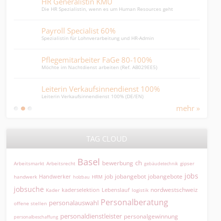
HR Generalistin KMU
Roh
Die HR Spezialistin, wenn es um Human Resources geht
Rohrs
Payroll Specialist 60%
Ber
Spezialistin für Lohnverarbeitung und HR-Admin
Beruf
Pflegemitarbeiter FaGe 80-100%
Leit
Möchte im Nachtdienst arbeiten (Ref. AB029EE5)
Leite
Leiterin Verkaufsinnendienst 100%
Lei
Leiterin Verkaufsinnendienst 100% (DE/EN)
Leite
mehr »
TAG CLOUD
Basel
ch
bewerbung
Arbeitsmarkt
Arbeitsrecht
gipser
gebäudetechnik
jobs
jobangebot
jobangebote
Handwerker
job
HRM
handwerk
holzbau
jobsuche
nordwestschweiz
kaderselektion
Lebenslauf
logistik
Kader
Personalberatung
personalauswahl
offene stellen
personaldienstleister
personalgewinnung
personalbeschaffung