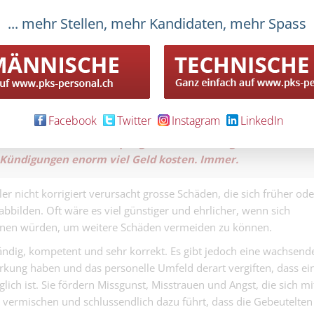
nz massiv bedroht ist, die Reputation sich verflüchtigt und das
... mehr Stellen, mehr Kandidaten, mehr Spass
stoffarmen Todeszone befindet. Wenn jetzt nicht ein fähiger Ma
junge Dentalas
e kommt und das Steuer übernimmt, säuft der Kahn sank- und
100%
junge Dentalassisten
HR-Generalisti
erfahrenen Mitarbeitenden, also das sogenannte ‘Retention-
HR-Generalistin 60 -
Kenntnissen
achweislich wirtschaftlich und ist eine wichtige
Facebook
Twitter
Instagram
LinkedIn
llence. Diese kann man nicht einfach nach unten delegieren,
ält.
Nochmals: Personalpflege ist eine wichtige
 Kündigungen enorm viel Geld kosten. Immer.
er nicht korrigiert verursacht grosse Schäden, die sich früher ode
abbilden. Oft wäre es viel günstiger und ehrlicher, wenn sich
nnen würden, um weitere Schäden vermeiden zu können.
tändig, kompetent und sehr korrekt. Es gibt jedoch eine wachsend
rkung haben und das personelle Umfeld derart vergiften, dass ei
ich ist. Sie fördern Missgunst, Misstrauen und Angst, die sich mi
vermischen und schlussendlich dazu führt, dass die Gebeutelten