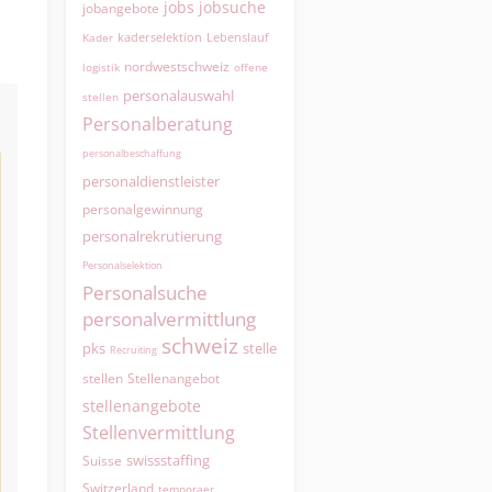
jobs
jobsuche
jobangebote
kaderselektion
Lebenslauf
Kader
nordwestschweiz
logistik
offene
personalauswahl
stellen
Personalberatung
personalbeschaffung
personaldienstleister
personalgewinnung
personalrekrutierung
Personalselektion
Personalsuche
personalvermittlung
schweiz
pks
stelle
Recruiting
Stellenangebot
stellen
stellenangebote
Stellenvermittlung
swissstaffing
Suisse
Switzerland
temporaer