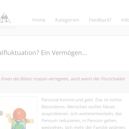
Home
Kategorien
Feedback?
Inf
alfluktuation? Ein Vermögen…
Disponent inte
Landverkehre 
 ihnen die Bilanz massiv verregnen, auch wenn der Flurschaden
Logistik - Spedition |
bewegen nicht
Frachten. Sie 
Dipl. Pflegefa
das Geschäft...
für die psychia
Personal kommt und geht. Das ist nichts
Medical | Basel
Pflege.
Besonderes. Menschen wollen Neues
ausprobieren, sich weiterentwickeln, das
Junior Mandatsl
Pensum reduzieren, in Pension gehen,
Treuhand - bitt
Finanz | Basel
Taschenrechner
wegziehen, sich mehr der Familie widmen,