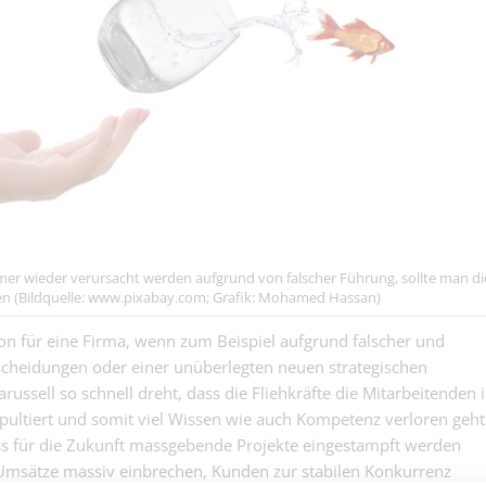
(m/w/d) für
Bedachungen | Basel
Kunststoffabdi
das was du mac
Heizungsinstal
dicht, dass all
100% (w/m/d) 
unter dem Dach
Gebäudetechnik | Ba
Installation häl
sicher trocken b
bis zur Endabn
Autoglas-Techn
100% - Fronts
Andere | Basel
Eimer? Du löst
keiner....
er wieder verursacht werden aufgrund von falscher Führung, sollte man di
en (Bildquelle: www.pixabay.com; Grafik: Mohamed Hassan)
Leiter Finanzb
ion für eine Firma, wenn zum Beispiel aufgrund falscher und
bilanzsicherer Finan
Swiss & US GAAP FER
scheidungen oder einer unüberlegten neuen strategischen
ussell so schnell dreht, dass die Fliehkräfte die Mitarbeitenden 
Recruiter 100
ltiert und somit viel Wissen wie auch Kompetenz verloren geht
Recruiting-Spezialist
(Betriebswirtschafter
ss für die Zukunft massgebende Projekte eingestampft werden
Internal Audit
Umsätze massiv einbrechen, Kunden zur stabilen Konkurrenz
Internal Auditor 40 -