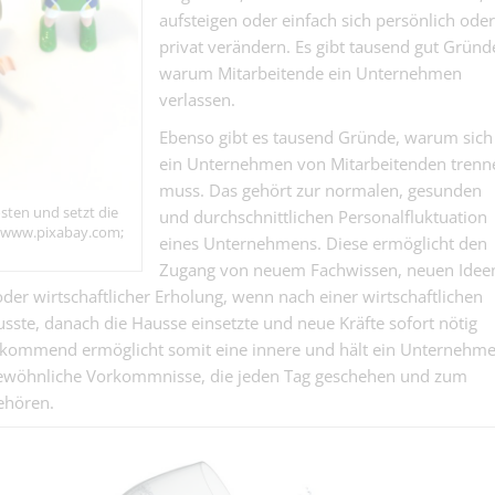
Davon gibt es 
aufsteigen oder einfach sich persönlich oder
Pflegefachpers
genug....
privat verändern. Es gibt tausend gut Gründ
40–100% - Pfle
warum Mitarbeitende ein Unternehmen
Medical | Basel
zuhause anko
verlassen.
dipl. Steuerexp
Ebenso gibt es tausend Gründe, warum sich
oder dipl.
ein Unternehmen von Mitarbeitenden trenn
Finanz | Basel
Treuhandexpert
Nicht angestellt
muss. Das gehört zur normalen, gesunden
sten und setzt die
und durchschnittlichen Personalfluktuation
e: www.pixabay.com;
eines Unternehmens. Diese ermöglicht den
Zugang von neuem Fachwissen, neuen Idee
er wirtschaftlicher Erholung, wenn nach einer wirtschaftlichen
Instandhaltung
ste, danach die Hausse einsetzte und neue Kräfte sofort nötig
100% (m/w/d) 
Gebäudetechnik | Ba
kommend ermöglicht somit eine innere und hält ein Unternehm
dich steht alles 
dir läuft’s.
t. Gewöhnliche Vorkommnisse, die jeden Tag geschehen und zum
Schreiner Mon
ehören.
(m/w/d) - du h
Schreinergewerbe | B
Brett vor dem K
Flachdachisol