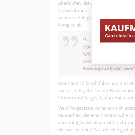
überlaufen, die wirtschaftliche Existe
Unternehmen sich schon in der sauer
oder eine fähige Frau auf die Brück
klanglos ab.
Das Halten von fähigen, 
Management’, lohnt sich n
Führungsaufgabe par exce
weil man sie für profan h
Führungsaufgabe, weil
Wer nämlich falsch führt und die Fehl
später im Ergebnis einer Firma stark 
Firmen von Vorgesetzten/-innen tre
Viele Vorgesetzte verhalten sich ans
Minderheit, die eine hochtoxische Wi
vernünftiges Arbeiten nicht mehr mögl
der wachsenden Wut der Belegschaft 