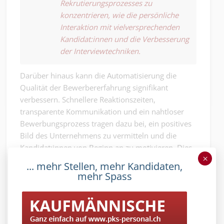
Rekrutierungsprozesses zu
konzentrieren, wie die persönliche
Interaktion mit vielversprechenden
Kandidat:innen und die Verbesserung
der Interviewtechniken.
Darüber hinaus kann die Automatisierung die
Qualität der Bewerbererfahrung signifikant
verbessern. Schnellere Reaktionszeiten,
transparente Kommunikation und ein nahtloser
Bewerbungsprozess tragen dazu bei, ein positives
Bild des Unternehmens zu vermitteln und die
Kandidat:innen von Beginn an zu motivieren. Dies
×
ist besonders wichtig in einem umkämpften
... mehr Stellen, mehr Kandidaten,
Arbeitsmarkt, wo erstklassige Talente oft mehrere
mehr Spass
Angebote zur Auswahl haben. Indem Unternehmen
ein reibungsloses und ansprechendes
Bewerbungserlebnis bieten, senden sie
motivierende Signale an potenzielle neue