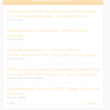
m/d)
Fachverantwortliche/r Buchhaltung & Personalwesen
Kau
80-100% Gartenbaubetrieb - wo Zahlen Wurzeln
die
Finanz | Basel
Kaufm
schlagen und Prozesse wachsen....
on
Sachbearbeiter:in Treuhand 50 - 60% mit Fokus
Juni
Arztpraxen.
die
Finanz | Basel
Kaufm
 –
Junior Mandatsleiter:in Treuhand - bitte kein
Fac
.
Taschenrechner mit Puls. Davon gibt es schon genug....
Arbe
Finanz | Basel
Medic
Kauffrau oder Kaufmann Sachbearbeitung Beschaffung
Zol
und Logistik 80-100% (temporär) – Bevor jemand den
Expo
Kaufmännisch | Zentralschweiz
Logist
Durst löscht, kommen Sie ins Spiel….
rär
Pflegefachperson Spitex 40–100% - Pflege, die zuhause
dipl
en
ankommt..
Nich
Medical | Basel
Finan
mehr »