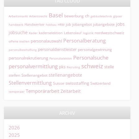
TAG CLOUD
Basel
ch
bewerbung
Arbeitsmarkt
Arbeitsrecht
gipser
gebäudetechnik
jobs
jobangebot
jobangebote
Handwerker
job
HRM
handwerk
holzbau
jobsuche
nordwestschweiz
kaderselektion
Lebenslauf
logistik
Kader
Personalberatung
personalauswahl
offene stellen
personaldienstleister
personalgewinnung
personalbeschaffung
Personalsuche
personalrekrutierung
Personalselektion
schweiz
personalvermittlung
pks
stelle
Recruiting
stellenangebote
Stellenangebot
stellen
Stellenvermittlung
swissstaffing
Suisse
Switzerland
Temporärarbeit
Zeitarbeit
temporaer
ARCHIV
2026
2025