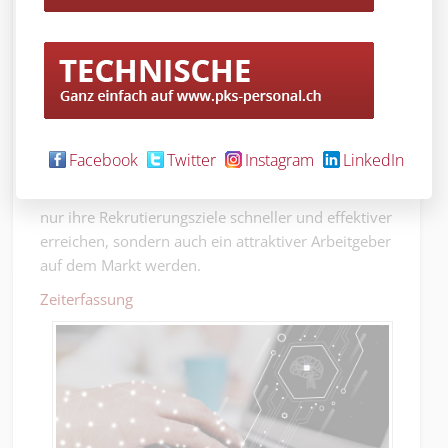
Mitarbeitende und erhöhen somit ihre Chancen,
die besten Talente für sich zu gewinnen.
Zusammenfassend lässt sich sagen, dass die
Automatisierung des Rekrutierungsprozesses eine
revolutionäre Möglichkeit bietet, die Effizienz zu
steigern, Kosten zu senken und gleichzeitig die
Facebook
Twitter
Instagram
LinkedIn
Erfahrung und Zufriedenheit der Bewerber zu
verbessern. Dadurch können Unternehmen nicht
nur ihre Rekrutierungsziele schneller und effektiver
erreichen, sondern auch ein attraktiver Arbeitgeber
auf dem Markt werden.
Zeiterfassung