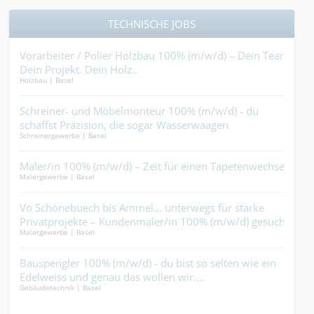
TECHNISCHE JOBS
st
Vorarbeiter / Polier Holzbau 100% (m/w/d) – Dein Team.
Lan
o.
Dein Projekt. Dein Holz..
Gär
Holzbau | Basel
Garte
%
Schreiner- und Möbelmonteur 100% (m/w/d) - du
Bau
schaffst Präzision, die sogar Wasserwaagen
(m/w
Schreinergewerbe | Basel
Gebäu
einschüchtert....
Plä
Punk
Maler/in 100% (m/w/d) – Zeit für einen Tapetenwechsel?.
Fac
Malergewerbe | Basel
Drec
Reini
Vo Schönebuech bis Ammel… unterwegs für starke
r
Privatprojekte – Kundenmaler/in 100% (m/w/d) gesucht.
Sch
Malergewerbe | Basel
dem 
Schre
Bauspengler 100% (m/w/d) - du bist so selten wie ein
fft
Edelweiss und genau das wollen wir....
Lüf
Gebäudetechnik | Basel
Luft
Gebäu