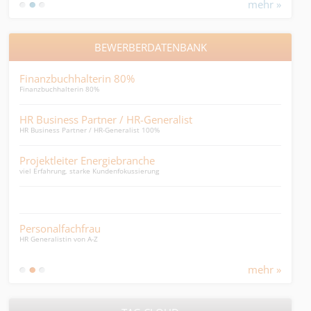
mehr »
BEWERBERDATENBANK
Finanzbuchhalterin 80%
Qual
Finanzbuchhalterin 80%
Leben
HR Business Partner / HR-Generalist
Pfl
HR Business Partner / HR-Generalist 100%
für T
Projektleiter Energiebranche
Leit
viel Erfahrung, starke Kundenfokussierung
Leite
Per
Perso
Personalfachfrau
HR Generalistin von A-Z
Dipl
Leitu
mehr »