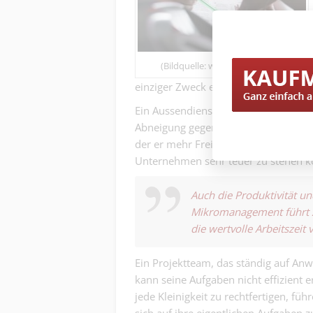
(Bildquelle: www.freepik.com)
einziger Zweck es ist, den Anweisung
Ein Aussendienstmitarbeiter, der stän
Abneigung gegen seinen Job. Er fühlt
der er mehr Freiheit und Vertrauen ge
Unternehmen sehr teuer zu stehen 
Auch die Produktivität u
Mikromanagement führt z
die wertvolle Arbeitszeit
Ein Projektteam, das ständig auf A
kann seine Aufgaben nicht effizient 
jede Kleinigkeit zu rechtfertigen, fü