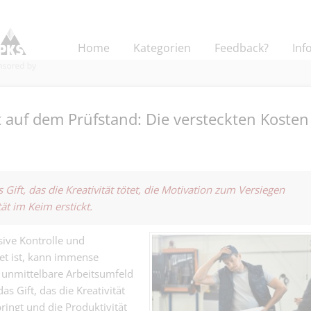
Home
Kategorien
Feedback?
Inf
uf dem Prüfstand: Die versteckten Kosten
Sachbearbeiter
und Rechnung
ift, das die Kreativität tötet, die Motivation zum Versiegen
Finanz | Basel
auch Generalist
ät im Keim erstickt.
Administration
Junior Mandatsl
wo Zahlen st
Treuhand - bitt
müssen, weil 
sive Kontrolle und
Finanz | Basel
Taschenrechner
darauf zählen…
t ist, kann immense
Davon gibt es 
 unmittelbare Arbeitsumfeld
Kauffrau/-ma
genug....
 Gift, das die Kreativität
– die gute Seel
Kaufmännisch | Base
wo die Fäden
ringt und die Produktivität