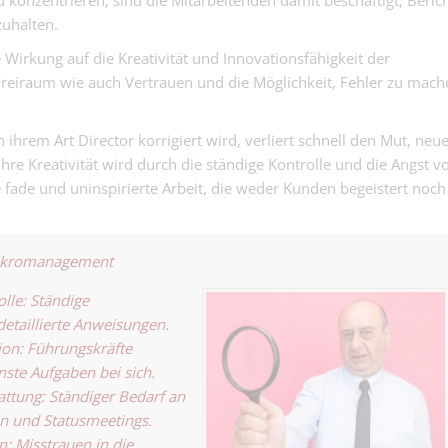
u konzentrieren, sind die Mitarbeitenden damit beschäftigt, Beric
uhalten.
 Wirkung auf die Kreativität und Innovationsfähigkeit der
 Freiraum wie auch Vertrauen und die Möglichkeit, Fehler zu mach
 ihrem Art Director korrigiert wird, verliert schnell den Mut, neu
re Kreativität wird durch die ständige Kontrolle und die Angst v
ne fade und uninspirierte Arbeit, die weder Kunden begeistert noch
Mikromanagement
lle: Ständige
taillierte Anweisungen.
on: Führungskräfte
nste Aufgaben bei sich.
attung: Ständiger Bedarf an
en und Statusmeetings.
: Misstrauen in die