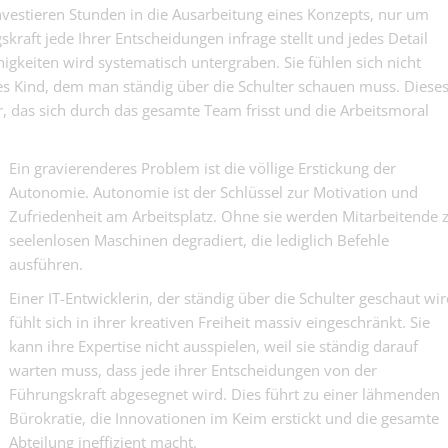
Cheminéebaue
wie Zunder....
vestieren Stunden in die Ausarbeitung eines Konzepts, nur um
Gebäudetechnik | Mit
(m/w/d) - für
SO)
skraft jede Ihrer Entscheidungen infrage stellt und jedes Detail
Feuerstellen, 
ähigkeiten wird systematisch untergraben. Sie fühlen sich nicht
Bauführer/in 
können als nur
100% im Tief-
nes Kind, dem man ständig über die Schulter schauen muss. Diese
wärmen....
Tief- und Strassenbau
Strassenbau -S
, das sich durch das gesamte Team frisst und die Arbeitsmoral
Strassen, auf 
Heizungsinstal
gerne fährt....
100% (m/w/d) -
Ein gravierenderes Problem ist die völlige Erstickung der
Gebäudetechnik | Mit
mit Werkzeug s
Autonomie. Autonomie ist der Schlüssel zur Motivation und
SO)
Laptop.
Zufriedenheit am Arbeitsplatz. Ohne sie werden Mitarbeitende 
seelenlosen Maschinen degradiert, die lediglich Befehle
ausführen.
Einer IT-Entwicklerin, der ständig über die Schulter geschaut wir
NOTFALL-POO
fühlt sich in ihrer kreativen Freiheit massiv eingeschränkt. Sie
Pflegefachfrau
kann ihre Expertise nicht ausspielen, weil sie ständig darauf
dipl. Pflegefachfrau H
warten muss, dass jede ihrer Entscheidungen von der
Financial Contr
Führungskraft abgesegnet wird. Dies führt zu einer lähmenden
dipl. Expertin Rechn
Controlling
Bürokratie, die Innovationen im Keim erstickt und die gesamte
Abteilung ineffizient macht.