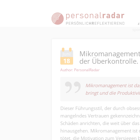
Mikromanagement a
Juni
der Überkontrolle.
18
Author: PersonalRadar
Mikromanagement ist das G
bringt und die Produktivit
Dieser Führungsstil, der durch obses
mangelndes Vertrauen gekennzeichne
Schäden anrichten, die weit über das
hinausgehen. Mikromanagement ist das
tötet, die Motivation zum Versiegen b