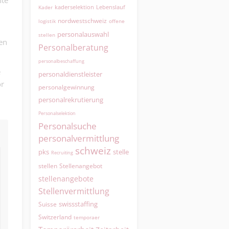
hte
kaderselektion
Lebenslauf
Kader
nordwestschweiz
logistik
offene
personalauswahl
stellen
en
Personalberatung
personalbeschaffung
e
personaldienstleister
or
personalgewinnung
personalrekrutierung
Personalselektion
Personalsuche
personalvermittlung
schweiz
pks
stelle
Recruiting
Stellenangebot
stellen
stellenangebote
Stellenvermittlung
swissstaffing
Suisse
Switzerland
temporaer