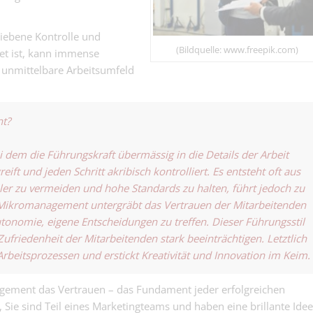
zusammenlaufe
Kauffrau/-man
Finanzen (ab 5
riebene Kontrolle und
Kaufmännisch | Base
keine eierlege
(Bildquelle: www.freepik.com)
t ist, kann immense
Wollmilchsau, 
 unmittelbare Arbeitsumfeld
Fachverantwort
nahe dran….
Buchhaltung &
Finanz | Basel
Personalwese
Gartenbaubetr
t?
Zahlen Wurzel
und Prozesse w
bei dem die Führungskraft übermässig in die Details der Arbeit
eift und jeden Schritt akribisch kontrolliert. Es entsteht oft aus
r zu vermeiden und hohe Standards zu halten, führt jedoch zu
Automatiker- /
 Mikromanagement untergräbt das Vertrauen der Mitarbeitenden
Servicetechnik
Elektro- und Telekom
100% (m/w/d) -
utonomie, eigene Entscheidungen zu treffen. Dieser Führungsstil
Basel
läuft die Anlag
ufriedenheit der Mitarbeitenden stark beeinträchtigen. Letztlich
Maurer für
geschmiert....
 Arbeitsprozessen und erstickt Kreativität und Innovation im Keim.
Schadensanier
Andere | Basel
Trocknungsarb
gement das Vertrauen – das Fundament jeder erfolgreichen
100% (m/w/d) -
Ofenbauer /
werden Mauern
 Sie sind Teil eines Marketingteams und haben eine brillante Idee