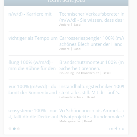
TECHNISCHE JOBS
t
Technischer Verkaufsberater Industrieartikel 80-100%
Fla
(m/w/d) - Sie wissen, dass das wahre Drehmoment im
Kuns
Andere | Basel
Bedac
richtigen Wort zur richtigen Zeit liegt....
dass
bleib
o um
Carrosseriespengler 100% (m/w/d) - du hast lieber ein
Lüf
schönes Blech unter der Hand als eine hässliche Ausrede
Luft
Andere | Basel
Gebäu
im Mund....
-
Brandschutzmonteur 100% (m/w/d) – für alle, die für
Serv
den
Sicherheit brennen.
der
Isolierung und Brandschutz | Basel
Elekt
kei
 du
Instandhaltungstechniker 100% (m/w/d) - Ohne dich
Proj
and
steht alles still. Mit dir läuft’s.
Baus
Gebäudetechnik | Basel
Schre
nur
Vo Schönebuech bis Ammel… unterwegs für starke
Mau
 auf
Privatprojekte – Kundenmaler/in 100% (m/w/d) gesucht.
Vora
Malergewerbe | Basel
Bauha
mehr »