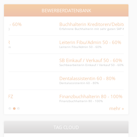
BEWERBERDATENBANK
Buchhalterin Kreditoren/Debitoren
Pay
Erfahrene Buchhalterin mit sehr guten SAP-Kenntnisse
Payro
Leiterin Fibu/Admin 50 - 60%
jun
Leiterin Fibu/Admin 50 - 60%
per s
SB Einkauf / Verkauf 50 - 60%
HR-
Sachbearbeiterin Einkauf / Verkauf 50 - 60%
HR-Ge
Dentalassistentin 60 - 80%
HR 
Dentalassistentin 60 - 80%
HR Bu
Finanzbuchhalterin 80 - 100%
Kau
Finanzbuchhalterin 80 - 100%
Sprac
mehr »
TAG CLOUD