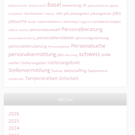
Basel
ch
bewerbung
Arbeitsmarkt
Arbeitsrecht
gipser
gebäudetechnik
jobs
jobangebot
jobangebote
Handwerker
job
HRM
handwerk
holzbau
jobsuche
nordwestschweiz
kaderselektion
Lebenslauf
logistik
Kader
Personalberatung
personalauswahl
offene stellen
personaldienstleister
personalgewinnung
personalbeschaffung
Personalsuche
personalrekrutierung
Personalselektion
schweiz
personalvermittlung
pks
stelle
Recruiting
stellenangebote
Stellenangebot
stellen
Stellenvermittlung
swissstaffing
Suisse
Switzerland
Temporärarbeit
Zeitarbeit
temporaer
ARCHIV
2026
2025
2024