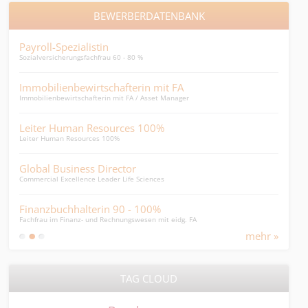
BEWERBERDATENBANK
Payroll-Spezialistin
Digi
Sozialversicherungsfachfrau 60 - 80 %
Digit
Immobilienbewirtschafterin mit FA
Key
Immobilienbewirtschafterin mit FA / Asset Manager
Kunde
Leiter Human Resources 100%
Dipl
Leiter Human Resources 100%
Dipl.
Global Business Director
Inte
Commercial Excellence Leader Life Sciences
Inter
Finanzbuchhalterin 90 - 100%
eidg
Fachfrau im Finanz- und Rechnungswesen mit eidg. FA
sprac
mehr »
TAG CLOUD