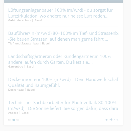
? Du
Lüftungsanlagenbauer 100% (m/w/d) - du sorgst für
Vo 
Luftzirkulation, wo andere nur heisse Luft reden....
Pri
Gebäudetechnik | Basel
Maler
k
Bauführer/in (m/w/d) 80–100% im Tief- und Strassenbau
Pro
-Sie bauen Strassen, auf denen man gerne fährt....
die 
Tief- und Strassenbau | Basel
Indus
en
Landschaftsgärtner:in oder Kundengärtner:in 100% -
Sch
andere laufen durch Gärten. Du liest sie....
(m/
Gartenbau | Basel
Elekt
Magi
m
Deckenmonteur 100% (m/w/d) – Dein Handwerk schafft
Sys
Qualität und Raumgefühl.
Held
Deckenbau | Basel
Elekt
Technischer Sachbearbeiter für Photovoltaik 80-100%
Meta
(m/w/d) - Die Sonne liefert. Sie sorgen dafür, dass daraus
Hirn
Andere | Basel
Metal
ein Geschäft wird....
mehr »