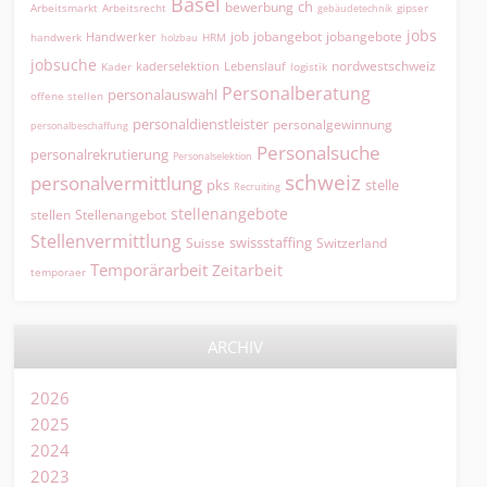
Basel
ch
bewerbung
Arbeitsmarkt
Arbeitsrecht
gipser
gebäudetechnik
jobs
jobangebot
jobangebote
Handwerker
job
HRM
handwerk
holzbau
jobsuche
nordwestschweiz
kaderselektion
Lebenslauf
logistik
Kader
Personalberatung
personalauswahl
offene stellen
personaldienstleister
personalgewinnung
personalbeschaffung
Personalsuche
personalrekrutierung
Personalselektion
schweiz
personalvermittlung
pks
stelle
Recruiting
stellenangebote
Stellenangebot
stellen
Stellenvermittlung
swissstaffing
Suisse
Switzerland
Temporärarbeit
Zeitarbeit
temporaer
ARCHIV
2026
2025
2024
2023