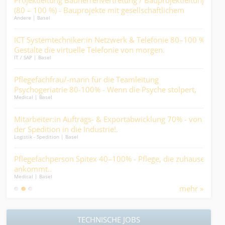
(80 – 100 %) - Bauprojekte mit gesellschaftlichem
die
Andere | Basel
Kaufm
Mehrwert, statt reine Renditeobjekte.
rär
ICT Systemtechniker:in Netzwerk & Telefonie 80–100 % -
dipl
en
Gestalte die virtuelle Telefonie von morgen.
Nich
IT / SAP | Basel
Finan
Pflegefachfrau/-mann für die Teamleitung
Kau
Psychogeriatrie 80-100% - Wenn die Psyche stolpert,
eie
Medical | Basel
Kaufm
darf der Alltag nicht fallen….
 –
Mitarbeiter:in Auftrags- & Exportabwicklung 70% - von
ABA
.
der Spedition in die Industrie!.
Fin
Logistik - Spedition | Basel
Finan
Pflegefachperson Spitex 40–100% - Pflege, die zuhause
Tec
ankommt..
(w/
Medical | Basel
Kaufm
Ind
mehr »
TECHNISCHE JOBS