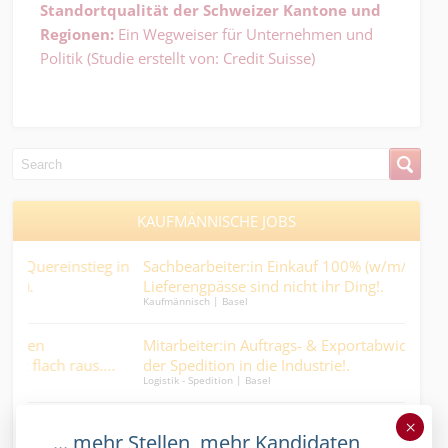
Standortqualität der Schweizer Kantone und
Regionen:
Ein Wegweiser für Unternehmen und
Politik (Studie erstellt von: Credit Suisse)
KAUFMÄNNISCHE JOBS
in
Sachbearbeiter:in Einkauf 100% (w/m/d) -
Sac
Lieferengpässe sind nicht ihr Ding!.
Gest
Kaufmännisch | Basel
Kaufm
Abw
Mitarbeiter:in Auftrags- & Exportabwicklung 70% - von
Kau
der Spedition in die Industrie!.
eie
Logistik - Spedition | Basel
Kaufm
ng
ICT Systemtechniker:in Netzwerk & Telefonie 80–100 % -
Sac
×
... mehr Stellen, mehr Kandidaten,
n
Gestalte die virtuelle Telefonie von morgen.
auc