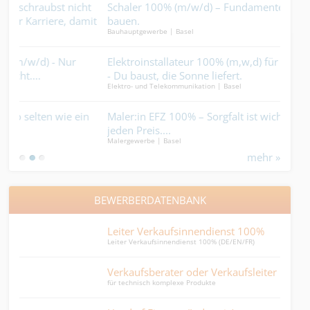
t
Schaler 100% (m/w/d) – Fundamente schaffen, Zukunft
Vo 
it
bauen.
Pri
Bauhauptgewerbe | Basel
Maler
Elektroinstallateur 100% (m,w,d) für Photovoltaikanlagen
Meta
- Du baust, die Sonne liefert.
Hirn
Elektro- und Telekommunikation | Basel
Metal
n
Maler:in EFZ 100% – Sorgfalt ist wichtiger als Tempo um
CNC
jeden Preis....
verz
Malergewerbe | Basel
Indus
mehr »
BEWERBERDATENBANK
Leiter Verkaufsinnendienst 100%
Erfa
Leiter Verkaufsinnendienst 100% (DE/EN/FR)
...die
Verkaufsberater oder Verkaufsleiter
Fin
für technisch komplexe Produkte
absch