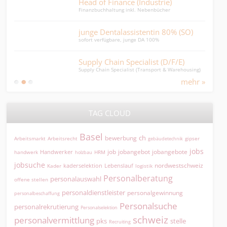
Head of Finance (Industrie)
Anw
Finanzbuchhaltung inkl. Nebenbücher
Mitar
junge Dentalassistentin 80% (SO)
Dire
sofort verfügbare, junge DA 100%
Direk
Supply Chain Specialist (D/F/E)
Per
Supply Chain Specialist (Transport & Warehousing)
HR Ge
mehr »
TAG CLOUD
Basel
ch
bewerbung
Arbeitsmarkt
Arbeitsrecht
gipser
gebäudetechnik
jobs
jobangebot
jobangebote
Handwerker
job
HRM
handwerk
holzbau
jobsuche
nordwestschweiz
kaderselektion
Lebenslauf
logistik
Kader
Personalberatung
personalauswahl
offene stellen
personaldienstleister
personalgewinnung
personalbeschaffung
Personalsuche
personalrekrutierung
Personalselektion
schweiz
personalvermittlung
pks
stelle
Recruiting