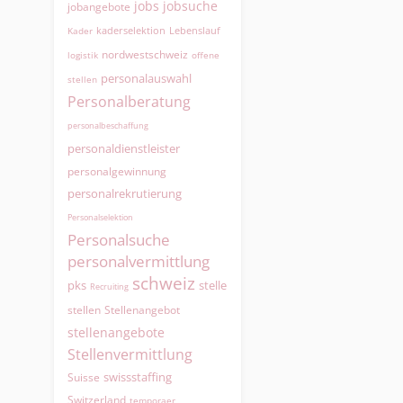
jobs
jobsuche
jobangebote
kaderselektion
Lebenslauf
Kader
nordwestschweiz
logistik
offene
personalauswahl
stellen
Personalberatung
personalbeschaffung
personaldienstleister
personalgewinnung
personalrekrutierung
Personalselektion
Personalsuche
personalvermittlung
schweiz
pks
stelle
Recruiting
Stellenangebot
stellen
stellenangebote
Stellenvermittlung
swissstaffing
Suisse
Switzerland
temporaer