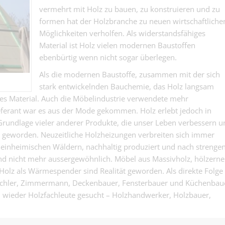
Sie Ihr eigenes 
vermehrt mit Holz zu bauen, zu konstruieren und zu
Pflegefachfrau
mit Verantwor
formen hat der Holzbranche zu neuen wirtschaftliche
die Teamleitun
Abwechslung 
Möglichkeiten verholfen. Als widerstandsfähiges
Medical | Basel
Psychogeriatr
direktem Kund
Material ist Holz vielen modernen Baustoffen
- Wenn die Ps
ICT Systemtech
stolpert, darf d
ebenbürtig wenn nicht sogar überlegen.
Netzwerk & Tel
nicht fallen….
Als die modernen Baustoffe, zusammen mit der sich
IT / SAP | Basel
100 % - Gestalt
virtuelle Telef
stark entwickelnden Bauchemie, das Holz langsam
morgen.
es Material. Auch die Möbelindustrie verwendete mehr
ieferant war es aus der Mode gekommen. Holz erlebt jedoch in
 Grundlage vieler anderer Produkte, die unser Leben verbessern u
 geworden. Neuzeitliche Holzheizungen verbreiten sich immer
Landschaftsgä
einheimischen Wäldern, nachhaltig produziert und nach strenge
(m/w/d) - lieb
Gartenbau | Basel
nd nicht mehr aussergewöhnlich. Möbel aus Massivholz, hölzerne
vom Gärtner a
Neurosen vom 
Holz als Wärmespender sind Realität geworden. Als direkte Folge
Maler EFZ 100
ischler, Zimmermann, Deckenbauer, Fensterbauer und Küchenbau
- Farbe drauf k
n wieder Holzfachleute gesucht – Holzhandwerker, Holzbauer,
Malergewerbe | Base
Wir machen d
Unterschied.
Kunststofftech