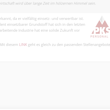
100% (m/w/d) 
irtschaft wird über lange Zeit im hölzernen Himmel sein.
Industrie | Basel
dein Zutun ble
Kunststoff ein
Autoglas-Techn
Masse. Mit dir 
kannt, da er vielfältig einsetz- und verwertbar ist.
100% - Fronts
erst zur Klasse..
ent einsetzbarer Grundstoff hat sich in den letzten
Andere | Basel
Eimer? Du löst
arbeitende Industrie hat eine solide Zukunft vor
keiner....
Produktionsmit
100% (m/w/d) 
 Mit diesem
LINK
geht es gleich zu den passenden Stellenangebote
Industrie | Mittelland
geben dir die 
deine Zukunft..
Office Manage
Sprachen
D/F muttersprachlich,
Prophylaxe-Ass
50 - 60%
erfahrene Prophylaxe
- 60% (BS/BL)