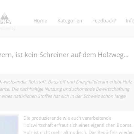
Home
Kategorien
Feedback?
Inf
zern, ist kein Schreiner auf dem Holzweg…
Content Creato
Business Deve
chwachsender Rohstoff, Baustoff und Energielieferant erlebt Holz
Andere | Basel
100% (w/m/d) 
sance. Die nachhaltige Nutzung und schonende Bewirtschaftung
Content Creato
 eines natürlichen Stoffes hat sich in der Schweiz schon lange
Projektleitung
vielleicht Mitin
Bauherrenvertr
Andere | Basel
Bauprojektleit
100 %) - Baupr
Die produzierende wie auch verarbeitende
Sachbearbeiter
gesellschaftli
Holzwirtschaft erfreut sich eines eigentlichen Booms.
Immobilienbew
Mehrwert, statt
Kaufmännisch | Base
ng 60–100% - 
Renditeobjekte
Holz ist nicht mehr altmodisch. Das Bedürfnis wieder