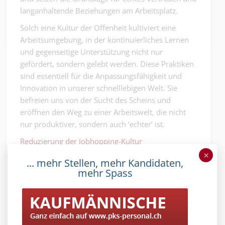
langanhaltende Beziehungen am Arbeitsplatz.
Solch eine Kultur der Offenheit kultiviert eine
Arbeitsumgebung, in der kontinuierliches Lernen
und gegenseitige Unterstützung nicht nur
gefördert, sondern gelebt werden. Diese Praktiken
sind essentiell für die Anpassungsfähigkeit und
Innovation in unserer schnelllebigen Welt. Sie
befreien uns von der Sucht des Scheins und
eröffnen den Weg zu einer Arbeitswelt, die nicht
nur produktiver, sondern auch ‘echter’ ist.
Reduzierung der Jobhopping-Kultur
×
Viele Unternehmen erleben in einem
... mehr Stellen, mehr Kandidaten,
Arbeitnehmendenmarkt häufig eine hohe
mehr Spass
Mitarbeiterfluktuation, ein Phänomen, das
teilweise durch die unermüdliche Jagd nach
vermeintlich grossen Chancen angetrieben wird.
Diese Chancen werden oft in den sozialen Medien