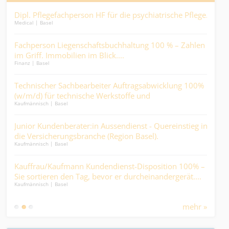
Dipl. Pflegefachperson HF für die psychiatrische Pflege.
ICT
Medical | Basel
len
Gest
IT / S
Fachperson Liegenschaftsbuchhaltung 100 % – Zahlen
im Griff. Immobilien im Blick....
Mit
Finanz | Basel
der 
Logist
Technischer Sachbearbeiter Auftragsabwicklung 100%
(w/m/d) für technische Werkstoffe und
Pfl
Kaufmännisch | Basel
Industrieprodukte.
ank
Medic
Junior Kundenberater:in Aussendienst - Quereinstieg in
-
die Versicherungsbranche (Region Basel).
Juni
Kaufmännisch | Basel
Tasc
Finan
Kauffrau/Kaufmann Kundendienst-Disposition 100% –
o
Sie sortieren den Tag, bevor er durcheinandergerät....
Kau
Kaufmännisch | Basel
und
Kaufm
Dur
mehr »