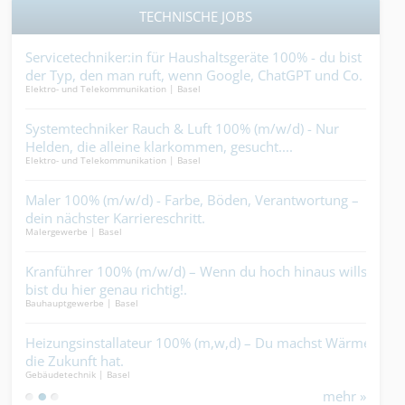
TECHNISCHE JOBS
lt
Servicetechniker:in für Haushaltsgeräte 100% - du bist
Mal
Maler
der Typ, den man ruft, wenn Google, ChatGPT und Co.
Elektro- und Telekommunikation | Basel
keine Lösung mehr weiss....
Vor
r
Systemtechniker Rauch & Luft 100% (m/w/d) - Nur
Dein
Holzb
Helden, die alleine klarkommen, gesucht....
Elektro- und Telekommunikation | Basel
Dec
Maler 100% (m/w/d) - Farbe, Böden, Verantwortung –
wenn
Decke
dein nächster Karriereschritt.
den 
Malergewerbe | Basel
Ele
m
Kranführer 100% (m/w/d) – Wenn du hoch hinaus willst,
wen
Elekt
bist du hier genau richtig!.
der 
Bauhauptgewerbe | Basel
Heiz
Heizungsinstallateur 100% (m,w,d) – Du machst Wärme,
hält
Gebäu
die Zukunft hat.
Gebäudetechnik | Basel
mehr »