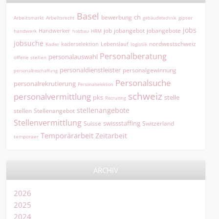
Basel
ch
bewerbung
Arbeitsmarkt
Arbeitsrecht
gipser
gebäudetechnik
jobs
jobangebot
jobangebote
Handwerker
job
HRM
handwerk
holzbau
jobsuche
nordwestschweiz
kaderselektion
Lebenslauf
logistik
Kader
Personalberatung
personalauswahl
offene stellen
personaldienstleister
personalgewinnung
personalbeschaffung
Personalsuche
personalrekrutierung
Personalselektion
schweiz
personalvermittlung
pks
stelle
Recruiting
stellenangebote
Stellenangebot
stellen
Stellenvermittlung
swissstaffing
Suisse
Switzerland
Temporärarbeit
Zeitarbeit
temporaer
ARCHIV
2026
2025
2024