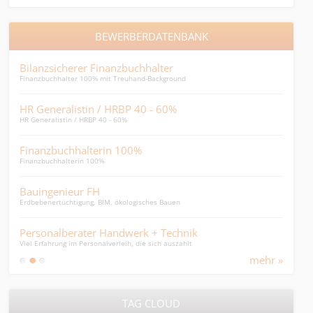
BEWERBERDATENBANK
Bilanzsicherer Finanzbuchhalter
Payr
Finanzbuchhalter 100% mit Treuhand-Background
Payro
HR Generalistin / HRBP 40 - 60%
HR-
HR Generalistin / HRBP 40 - 60%
HR-Ge
Finanzbuchhalterin 100%
HR 
Finanzbuchhalterin 100%
HR Ge
Bauingenieur FH
SB 
Erdbebenertüchtigung, BIM, ökologisches Bauen
SB HR
Personalberater Handwerk + Technik
Msc
Viel Erfahrung im Personalverleih, die sich auszahlt
SDS-P
mehr »
TAG CLOUD