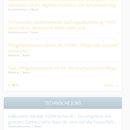
Gestalten Sie Ihr eigenes Portfolio, mit Verantwortung,
die
Kaufmännisch | Basel
Kaufm
Abwechslung und direktem Kundenkontakt.
n
Technischer Sachbearbeiter Auftragsabwicklung 100%
Kau
(w/m/d) für technische Werkstoffe und
Sie 
Kaufmännisch | Basel
Kaufm
Industrieprodukte.
ich
Pflegefachperson Spitex 40–100% - Pflege, die zuhause
Kau
ankommt..
und
Medical | Basel
Kaufm
Dur
m/d)
Dipl. Pflegefachperson HF für die psychiatrische Pflege.
Sac
Medical | Basel
Arz
Finan
mehr »
TECHNISCHE JOBS
t
Kalkulator Sanitär 100% (m/w/d) – Du jonglierst mit
Mal
grossen Zahlen, ohne dass dir eine auf die Füsse fällt....
dein
Gebäudetechnik | Basel
Maler