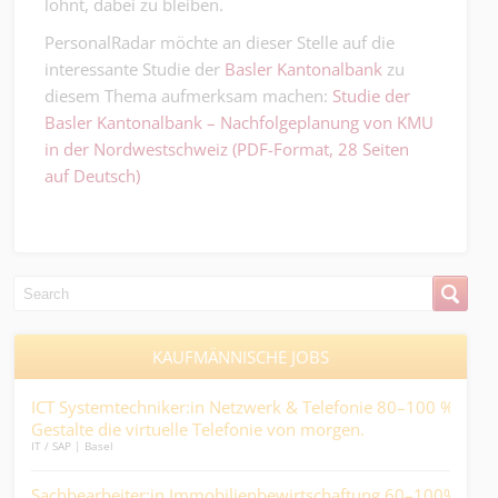
lohnt, dabei zu bleiben.
PersonalRadar möchte an dieser Stelle auf die
interessante Studie der
Basler Kantonalbank
zu
diesem Thema aufmerksam machen:
Studie der
Basler Kantonalbank – Nachfolgeplanung von KMU
in der Nordwestschweiz (PDF-Format, 28 Seiten
auf Deutsch)
KAUFMÄNNISCHE JOBS
in
ICT Systemtechniker:in Netzwerk & Telefonie 80–100 % -
Sac
Gestalte die virtuelle Telefonie von morgen.
Lief
IT / SAP | Basel
Kaufm
Sachbearbeiter:in Immobilienbewirtschaftung 60–100% -
Kau