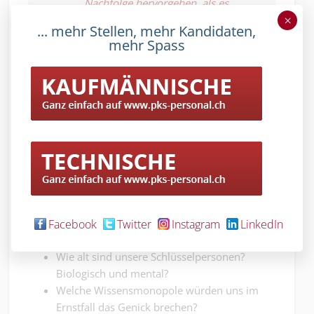
Nachfolge hervorgehen, als es
hineingegangen ist.
×
... mehr Stellen, mehr Kandidaten,
mehr Spass
Die stille Macht der Nachfolgeorganisation
Wer
Nachfolge
ernst
nimmt, fragt
nicht nur:
‘Wer kauft
wann zu
welchem
(Bildquelle: www.freepik.com)
Preis?’,
Facebook
Twitter
Instagram
LinkedIn
sondern auch:
Wie alt sind unsere Schlüsselpersonen?
Biologisch und mental?
Welche Wissensmonopole würden uns im
Ernstfall das Genick brechen?