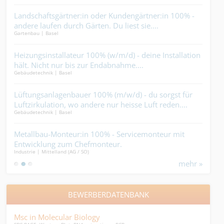
t
Landschaftsgärtner:in oder Kundengärtner:in 100% -
Proj
it
andere laufen durch Gärten. Du liest sie....
Baus
Gartenbau | Basel
Schre
st
Heizungsinstallateur 100% (w/m/d) - deine Installation
Mau
o.
hält. Nicht nur bis zur Endabnahme....
100
Gebäudetechnik | Basel
Ander
Zund
ere
Lüftungsanlagenbauer 100% (m/w/d) - du sorgst für
Sch
Luftzirkulation, wo andere nur heisse Luft reden....
dem 
Gebäudetechnik | Basel
Schre
Metallbau-Monteur:in 100% - Servicemonteur mit
Bau
Entwicklung zum Chefmonteur.
(m/w
Industrie | Mittelland (AG / SO)
Gebäu
Plä
mehr »
Punk
BEWERBERDATENBANK
Msc in Molecular Biology
Pfl