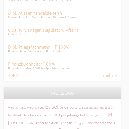
SDS-PAGE, Western Blot, RNA extraction, qPCR
Möcht
Dipl. Aussenhandelsleiterin
Dir
Leitung Projekte Aussenhandel, 20 Jahre Erfahrung
junge
Quality Manager, Regulatory Affairs
Lei
Lebensmittel
Leite
Dipl. Pflegefachmann HF 100%
Sped
Bezugspflege, Qualität und Berufsbildner
... su
Finanzbuchhalter 100%
Fin
Finanzbuchhalter 100% im Speditionswesen
Finan
mehr »
TAG CLOUD
Basel
ch
bewerbung
Arbeitsmarkt
Arbeitsrecht
gipser
gebäudetechnik
jobs
jobangebot
jobangebote
Handwerker
job
HRM
handwerk
holzbau
jobsuche
nordwestschweiz
kaderselektion
Lebenslauf
logistik
Kader