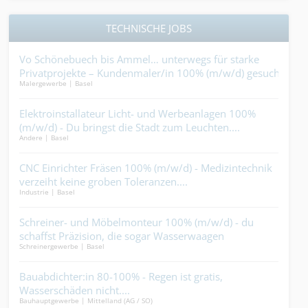
TECHNISCHE JOBS
Vo Schönebuech bis Ammel… unterwegs für starke
Dac
Privatprojekte – Kundenmaler/in 100% (m/w/d) gesucht.
zwec
Malergewerbe | Basel
Bedac
r
Elektroinstallateur Licht- und Werbeanlagen 100%
Dec
(m/w/d) - Du bringst die Stadt zum Leuchten....
Qua
Andere | Basel
Decke
lt
CNC Einrichter Fräsen 100% (m/w/d) - Medizintechnik
Lan
verzeiht keine groben Toleranzen....
ande
Industrie | Basel
Garte
Schreiner- und Möbelmonteur 100% (m/w/d) - du
Tec
schaffst Präzision, die sogar Wasserwaagen
(m/w
Schreinergewerbe | Basel
Ander
einschüchtert....
ein 
nur
Bauabdichter:in 80-100% - Regen ist gratis,
Mau
 auf
Wasserschäden nicht....
kön
Bauhauptgewerbe | Mittelland (AG / SO)
Bauha