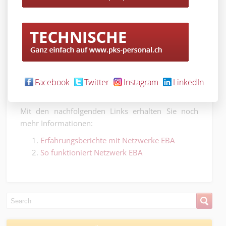
unterstützt entsprechende Ausbildungsprojekte zur
Bekämpfung der Jugendarbeitslosigkeit mit 30
Millionen Franken. Im Rahmen dieses
gesellschaftlichen Engagements will die Credit
Suisse dazu beitragen, möglichst vielen
Jugendlichen zu einem regulären Arbeitsverhältnis
zu verhelfen.
Facebook
Twitter
Instagram
LinkedIn
Mit den nachfolgenden Links erhalten Sie noch
mehr Informationen:
Erfahrungsberichte mit Netzwerke EBA
So funktioniert Netzwerk EBA