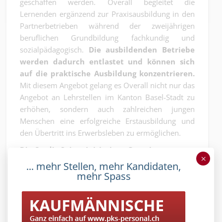
geschaffen werden. Overall begleitet die
Lernenden ergänzend zur Praxisausbildung in den
Partnerbetrieben während der zweijährigen
beruflichen Grundbildung fachkundig und
sozialpädagogisch.
Die ausbildenden Betriebe
werden dadurch entlastet und können sich
auf die praktische Ausbildung konzentrieren.
Mit diesem Angebot gelang es Overall nicht nur das
Angebot an Lehrstellen im Kanton Basel-Stadt zu
erhöhen, sondern auch zahlreichen jungen
Menschen eine erfolgreiche Erstausbildung und
den Übertritt ins Erwerbsleben zu ermöglichen.
Die Credit-Suisse-Initiative «Gemeinsam
×
gegen die Jugendarbeitslosigkeit»
... mehr Stellen, mehr Kandidaten,
mehr Spass
Als Beitrag zur langfristigen Förderung des
Bildungs-und Werkplatzes Schweiz engagiert sich
die Credit Suisse für die Verbesserung der
Berufschancen von Jugendlichen. Die Bank