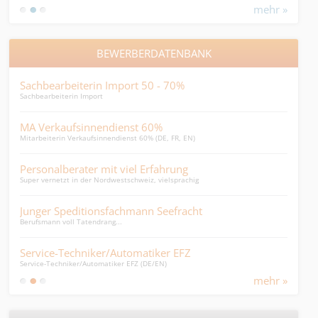
mehr »
BEWERBERDATENBANK
Sachbearbeiterin Import 50 - 70%
GL-A
Sachbearbeiterin Import
erfah
MA Verkaufsinnendienst 60%
SaB
Mitarbeiterin Verkaufsinnendienst 60% (DE, FR, EN)
Junge
Personalberater mit viel Erfahrung
HR 
Super vernetzt in der Nordwestschweiz, vielsprachig
HR Bu
Junger Speditionsfachmann Seefracht
Oper
Berufsmann voll Tatendrang...
Umwan
Service-Techniker/Automatiker EFZ
Gesc
Service-Techniker/Automatiker EFZ (DE/EN)
Gesch
mehr »