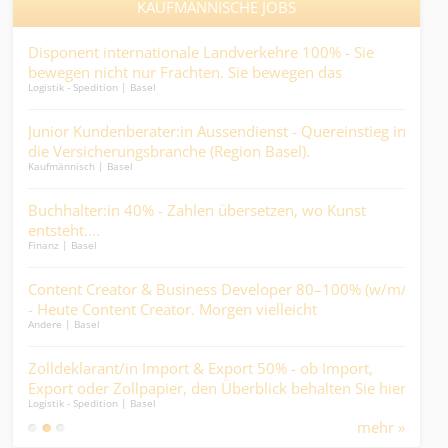
KAUFMÄNNISCHE JOBS
on
Disponent internationale Landverkehre 100% - Sie
Sac
bewegen nicht nur Frachten. Sie bewegen das
Gest
Logistik - Spedition | Basel
Kaufm
Geschäft....
Abw
Junior Kundenberater:in Aussendienst - Quereinstieg in
Pfl
die Versicherungsbranche (Region Basel).
ank
Kaufmännisch | Basel
Medic
Buchhalter:in 40% - Zahlen übersetzen, wo Kunst
Sac
entsteht....
Arz
Finanz | Basel
Finan
-
Content Creator & Business Developer 80–100% (w/m/d)
Kau
- Heute Content Creator. Morgen vielleicht
und
Andere | Basel
Kaufm
Mitinhaber:in....
Dur
ich
Zolldeklarant/in Import & Export 50% - ob Import,
Juni
Export oder Zollpapier, den Überblick behalten Sie hier..
Tasc
Logistik - Spedition | Basel
Finan
mehr »