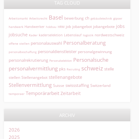
TAG CLOUD
Basel
ch
bewerbung
Arbeitsmarkt
Arbeitsrecht
gipser
gebäudetechnik
jobs
jobangebot
jobangebote
Handwerker
job
HRM
handwerk
holzbau
jobsuche
nordwestschweiz
kaderselektion
Lebenslauf
logistik
Kader
Personalberatung
personalauswahl
offene stellen
personaldienstleister
personalgewinnung
personalbeschaffung
Personalsuche
personalrekrutierung
Personalselektion
schweiz
personalvermittlung
pks
stelle
Recruiting
stellenangebote
Stellenangebot
stellen
Stellenvermittlung
swissstaffing
Suisse
Switzerland
Temporärarbeit
Zeitarbeit
temporaer
ARCHIV
2026
2025