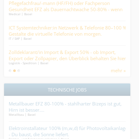
ung
Pflegefachfrau/-mann (HF/FH) oder Fachperson
Juni
Gesundheit EFZ als Dauernachtwache 50-80% - wenn
Tasc
Medical | Basel
Finan
andere schlafen, werden Sie zum wichtigsten Menschen
im Haus....
ine
ICT Systemtechniker:in Netzwerk & Telefonie 80–100 % -
Dipl
Medic
Gestalte die virtuelle Telefonie von morgen.
IT / SAP | Basel
Pfl
Zolldeklarant/in Import & Export 50% - ob Import,
Psy
Medic
Export oder Zollpapier, den Überblick behalten Sie hier..
darf
Logistik - Spedition | Basel
mehr »
TECHNISCHE JOBS
0%
Metallbauer EFZ 80-100% - stahlharter Bizeps ist gut,
Pol
Hirn ist besser....
zus
Metallbau | Basel
Indus
Mehr
n
Elektroinstallateur 100% (m,w,d) für Photovoltaikanlagen
Ser
- Du baust, die Sonne liefert.
hast