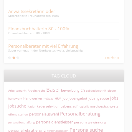
Anwaltssekretärin oder
auf
Mitarbeiterin Treuhandwesen 100%
...su
Finanzbuchhalterin 80 - 100%
HR-
Finanzbuchhalterin 80 - 100%
HR-Ge
Personalberater mit viel Erfahrung
HR 
Super vernetzt in der Nordwestschweiz, vielsprachig
HR Ge
mehr »
TAG CLOUD
Basel
ch
bewerbung
Arbeitsmarkt
Arbeitsrecht
gipser
gebäudetechnik
jobs
jobangebot
jobangebote
Handwerker
job
HRM
handwerk
holzbau
jobsuche
nordwestschweiz
kaderselektion
Lebenslauf
logistik
Kader
Personalberatung
personalauswahl
offene stellen
personaldienstleister
personalgewinnung
personalbeschaffung
Personalsuche
personalrekrutierung
Personalselektion