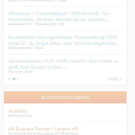
Elektro- und Telekommunikation | Basel
Gebäu
dem 
) -
Ofenbauer / Cheminéebauer 100% (m/w/d) - für
Aut
Feuerstellen, die mehr können als nur wärmen....
dir 
Gebäudetechnik | Mittelland (AG / SO)
Elekt
? Du
Bauleitender Heizungsmonteur Festanstellung 100%
Sch
(m/w/d) - du sorgst dafür, dass Termine eingehalten,
bau
Gebäudetechnik | Basel
Bauha
Pläne umgesetzt und Heizungen installiert werden.
Punkt. Die heisse Luft haben die anderen....
Servicetechniker HLKS 100% (m/w/d) - Kein Fehler zu
Met
groß. Kein Einsatz zu klein....
tri
Industrie | Basel
Metal
erst
mehr »
BEWERBERDATENBANK
Architekt
Eve
BIM Koordinator
Exec.
HR Business Partner / Leiterin HR
Lei
Dynamische und umsetzungsstarke HR-Fachfrau
Leite