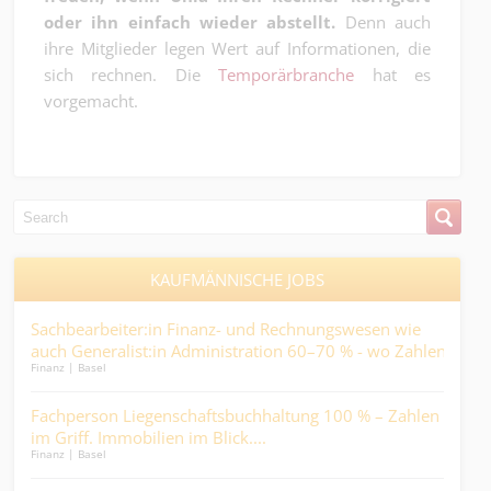
oder ihn einfach wieder abstellt.
Denn auch
ihre Mitglieder legen Wert auf Informationen, die
sich rechnen. Die
Temporärbranche
hat es
vorgemacht.
KAUFMÄNNISCHE JOBS
%
Sachbearbeiter:in Finanz- und Rechnungswesen wie
Sac
auch Generalist:in Administration 60–70 % - wo Zahlen
Lief
Finanz | Basel
Kaufm
stimmen müssen, weil Menschen darauf zählen….
o
Fachperson Liegenschaftsbuchhaltung 100 % – Zahlen
Con
im Griff. Immobilien im Blick....
- He
Finanz | Basel
Ander
Miti