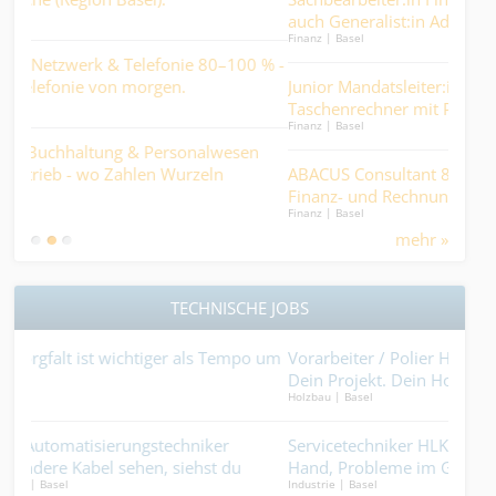
auch Generalist:in Administration 60–70 % - wo Zahlen
- He
Finanz | Basel
Ander
stimmen müssen, weil Menschen darauf zählen….
Miti
 % -
Junior Mandatsleiter:in Treuhand - bitte kein
Kau
Taschenrechner mit Puls. Davon gibt es schon genug....
eie
Finanz | Basel
Kaufm
n
ABACUS Consultant 80 – 100% (w/m/d) für den Bereich
Dis
Finanz- und Rechnungswesen.
bew
Finanz | Basel
Logist
Gesc
mehr »
TECHNISCHE JOBS
o um
Vorarbeiter / Polier Holzbau 100% (m/w/d) – Dein Team.
Bau
Dein Projekt. Dein Holz..
(m/w
Holzbau | Basel
Gebäu
Plä
Punk
Servicetechniker HLKS 100% (m/w/d) - Werkzeug in der
Car
Hand, Probleme im Griff....
sch
Industrie | Basel
Ander
im 