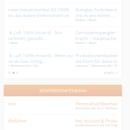
%
Autoglas-Techniker:in 100% - Frontscheibe im Eimer? Du
Ins
im
löst es wie keiner....
steh
Andere | Basel
Gebäu
Carrosseriespengler 100% (m/w/d) - Ich liebe es, wenn’s
Mal
kracht – Hauptsache, ich darf’s reparieren.
Cha
Andere | Basel
Maler
 du
Produktionsmitarbeiter 100% (m/w/d) – wir geben dir
Heiz
die Form für deine Zukunft....
hält
Industrie | Mittelland (AG / SO)
Gebäu
mehr »
BEWERBERDATENBANK
Personalsachbearbeiterin 50 - 70 %
Den
Assistentin der GL u. Sachbearbeiterin HR
junge
Key Account & Product Management
Fin
Kundenberaterin mit viel Fingerspitzengefühl
bilan