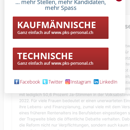
... mehr Stellen, mehr Kandidaten,
ihrer sozialen Sicherheit aufs Spiel setzt. Die
mehr Spass
neusten Fakten dazu
HIER.
Facebook
Twitter
Instagram
LinkedIn