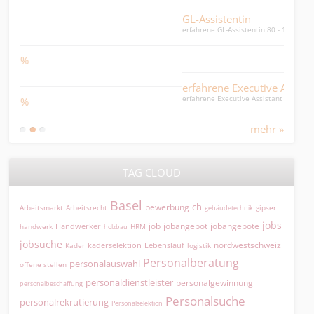
GL-Assistentin
Tea
erfahrene GL-Assistentin 80 - 100%
Teaml
Dipl
Leitu
erfahrene Executive Assistant
erfahrene Executive Assistant 80 - 100% Life Science
Arc
hohe 
mehr »
TAG CLOUD
Basel
ch
bewerbung
Arbeitsmarkt
Arbeitsrecht
gipser
gebäudetechnik
jobs
jobangebot
jobangebote
Handwerker
job
HRM
handwerk
holzbau
jobsuche
nordwestschweiz
kaderselektion
Lebenslauf
logistik
Kader
Personalberatung
personalauswahl
offene stellen
personaldienstleister
personalgewinnung
personalbeschaffung
Personalsuche
personalrekrutierung
Personalselektion