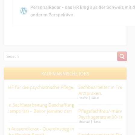
KAUFMÄNNISCHE JOBS
ge.
Sachbearbeiter:in Treuhand 50 - 60% mit Fokus
dipl
Arztpraxen.
Nich
Finanz | Basel
Finan
ng
n
Pflegefachfrau/-mann für die Teamleitung
Tec
Psychogeriatrie 80-100% - Wenn die Psyche stolpert,
(w/
Medical | Basel
Kaufm
darf der Alltag nicht fallen….
Ind
 in
Sachbearbeiter:in Finanz- und Rechnungswesen wie
Con