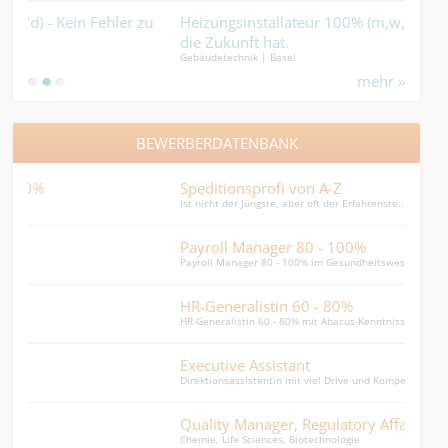
u
Heizungsinstallateur 100% (m,w,d) – Du machst Wärme,
Lan
die Zukunft hat.
Gär
Gebäudetechnik | Basel
Garte
mehr »
BEWERBERDATENBANK
Speditionsprofi von A-Z
Leit
Ist nicht der Jüngste, aber oft der Erfahrenste...
Leite
Payroll Manager 80 - 100%
Proj
Payroll Manager 80 - 100% im Gesundheitswesen
1st u
HR-Generalistin 60 - 80%
Emp
HR-Generalistin 60 - 80% mit Abacus-Kenntnissen
Flies
Executive Assistant
WMS
Direktionsassistentin mit viel Drive und Kompetenz
sprac
Quality Manager, Regulatory Affairs
Hea
Chemie, Life Sciences, Biotechnologie
Head 