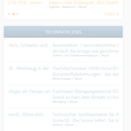
n
Export oder Zollpapier, den Überblick behalten Sie hier..
80-
Logistik - Spedition | Basel
Finan
hen
sch
mehr »
TECHNISCHE JOBS
nd
Automatiker- / Servicetechniker 80-100% (m/w/d) - Bei
Met
dir läuft die Anlage wie geschmiert....
tri
Elektro- und Telekommunikation | Basel
Metal
erst
der
Flachdachisoleur 100% (m/w/d) für
Dac
Kunststoffabdichtungen - das was du machst ist so dicht,
zwec
Bedachungen | Basel
Bedac
dass alles was unter dem Dach ist ganz sicher trocken
bleibt....
o um
Fachmann Reinigungstechnik EFZ 100% (m/w/d) - Kein
Sto
Dreck zu hart, kein Einsatz zu hoch....
mac
Reinigung | Basel
Metal
kein
Technischer Sachbearbeiter für Photovoltaik 80-100%
Bau
(m/w/d) - Die Sonne liefert. Sie sorgen dafür, dass daraus
Edel
Andere | Basel
Gebäu
ein Geschäft wird....