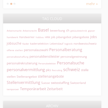
mehr »
TAG CLOUD
Basel
ch
bewerbung
Arbeitsmarkt
Arbeitsrecht
gipser
gebäudetechnik
jobs
jobangebot
jobangebote
Handwerker
job
HRM
handwerk
holzbau
jobsuche
nordwestschweiz
kaderselektion
Lebenslauf
logistik
Kader
Personalberatung
personalauswahl
offene stellen
personaldienstleister
personalgewinnung
personalbeschaffung
Personalsuche
personalrekrutierung
Personalselektion
schweiz
personalvermittlung
pks
stelle
Recruiting
stellenangebote
Stellenangebot
stellen
Stellenvermittlung
swissstaffing
Suisse
Switzerland
Temporärarbeit
Zeitarbeit
temporaer
ARCHIV