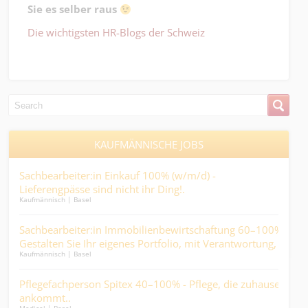
Sie es selber raus
Die wichtigsten HR-Blogs der Schweiz
KAUFMÄNNISCHE JOBS
Sachbearbeiter:in Einkauf 100% (w/m/d) -
Tec
..
Lieferengpässe sind nicht ihr Ding!.
(w/
Kaufmännisch | Basel
Kaufm
Ind
rär
Sachbearbeiter:in Immobilienbewirtschaftung 60–100% -
Dipl
Medic
en
Gestalten Sie Ihr eigenes Portfolio, mit Verantwortung,
Kaufmännisch | Basel
Abwechslung und direktem Kundenkontakt.
Con
ich
Pflegefachperson Spitex 40–100% - Pflege, die zuhause
- He
Ander
ankommt..
Miti