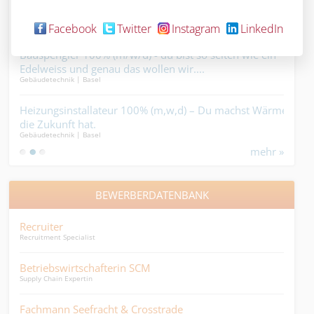
im Blut, Zukunft im Blick.
wen
Bauhauptgewerbe | Basel
Elekt
der 
Facebook
Twitter
Instagram
LinkedIn
t
Bauspengler 100% (m/w/d) - du bist so selten wie ein
Sch
Edelweiss und genau das wollen wir....
bau
Gebäudetechnik | Basel
Bauha
Heizungsinstallateur 100% (m,w,d) – Du machst Wärme,
Sol
die Zukunft hat.
bra
Gebäudetechnik | Basel
Elekt
mehr »
BEWERBERDATENBANK
Recruiter
Adm
Recruitment Specialist
Admin
Betriebswirtschafterin SCM
Per
Supply Chain Expertin
Perso
Fachmann Seefracht & Crosstrade
Den