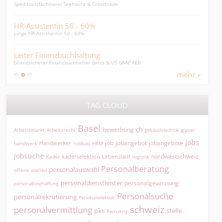
Speditionsfachmann Seefracht & Crosstrade
junge
HR-Assistentin 50 - 60%
Kau
junge HR-Assistentin 50 - 60%
Sprac
Leiter Finanzbuchhaltung
Fin
bilanzsicherer Finanzbuchhalter Swiss & US GAAP FER
Finan
mehr »
TAG CLOUD
Basel
ch
bewerbung
Arbeitsmarkt
Arbeitsrecht
gipser
gebäudetechnik
jobs
jobangebot
jobangebote
Handwerker
job
HRM
handwerk
holzbau
jobsuche
nordwestschweiz
kaderselektion
Lebenslauf
logistik
Kader
Personalberatung
personalauswahl
offene stellen
personaldienstleister
personalgewinnung
personalbeschaffung
Personalsuche
personalrekrutierung
Personalselektion
schweiz
personalvermittlung
pks
stelle
Recruiting