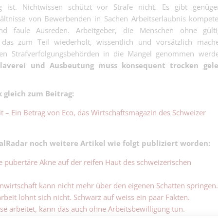
(m,w,d) für
erst zur Klasse..
 ist. Nichtwissen schützt vor Strafe nicht. Es gibt genüge
Elektro- und Telekom
Photovoltaikan
Basel
hältnisse von Bewerbenden in Sachen Arbeitserlaubnis kompet
baust, die Sonn
nd faule Ausreden. Arbeitgeber, die Menschen ohne gülti
Baufacharbeite
Belagseinbau 
d das zum Teil wiederholt, wissentlich und vorsätzlich mach
Bauhauptgewerbe | B
(m/w/d) – Asph
gen Strafverfolgungsbehörden in die Mangel genommen werde
Blut, Zukunft i
laverei und Ausbeutung muss konsequent trocken gele
Fleischfachma
Fleischfachfrau
Andere | Mittelland (
Wurst ist dir ni
 gleich zum Beitrag:
wurst....
it – Ein Betrag von Eco, das Wirtschaftsmagazin des Schweizer
lRadar noch weitere Artikel wie folgt publiziert worden:
Financial Contr
Financial Controller 
ie pubertäre Akne auf der reifen Haut des schweizerischen
Office Manage
enwirtschaft kann nicht mehr über den eigenen Schatten springen.
Sprachen
beit lohnt sich nicht. Schwarz auf weiss ein paar Fakten.
D/F muttersprachlich,
e arbeitet, kann das auch ohne Arbeitsbewilligung tun.