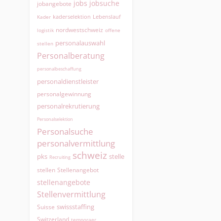
jobs
jobsuche
jobangebote
kaderselektion
Lebenslauf
Kader
nordwestschweiz
logistik
offene
personalauswahl
stellen
Personalberatung
personalbeschaffung
personaldienstleister
personalgewinnung
personalrekrutierung
Personalselektion
Personalsuche
personalvermittlung
schweiz
pks
stelle
Recruiting
Stellenangebot
stellen
stellenangebote
Stellenvermittlung
swissstaffing
Suisse
Switzerland
temporaer