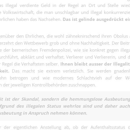
Nicht angestellt
s illegal verdiente Geld in der Regel an Ort und Stelle wie
Sachbearbeiter
 Volkswirtschaft, die man unschlagbar und illegal konkurrenzie
Treuhand 50 -
hrlichen haben das Nachsehen.
Das ist gelinde ausgedrückt e
Finanz | Basel
Fokus Arztprax
Kalkulator:in 
egenüber den Ehrlichen, die wohl zähneknirschend ihren Obolus
Flachdächer - 
verzehrt den Wettbewerb grob und ohne Nachhaltigkeit. Der Beit
Kaufmännisch | Base
Berechnungen
das Projekt nic
e der bernerischen Fremdenpolizei, wie sie konkret gegen illeg
raus….
rchführt, abklärt und verhaftet. Verlierer und Verliererin, und 
r Regel die Verhafteten selber.
Ihnen bleibt ausser der Illegali
eit.
Das macht sie extrem verletzlich. Sie werden gnadenl
ohn betrogen und wie modernes Schlachtvieh auf der We
Maler EFZ 100
n der jeweiligen Kontrollbehörden zuschnappen.
- Verpass den
Malergewerbe | Base
neuen Charakte
it ist der Skandal, sondern die hemmungslose Ausbeutun
Kunststofftech
grund des illegalen Status wehrlos sind und daher auc
100% (m/w/d) 
 Ausbeutung in Anspruch nehmen können.
Industrie | Basel
dein Zutun ble
Kunststoff ein
Elektroinstall
Masse. Mit dir 
 der eigentlichen Anstellung ab, ob der Aufenthaltsstatus 