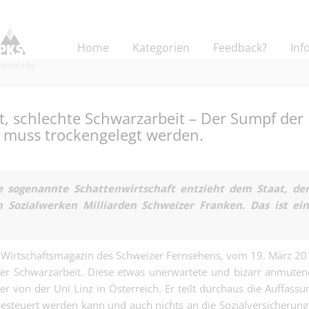
Home
Kategorien
Feedback?
Inf
, schlechte Schwarzarbeit – Der Sumpf der
t muss trockengelegt werden.
Projektleitung
Bauherrenvertr
e sogenannte Schattenwirtschaft entzieht dem Staat, de
Andere | Basel
Bauprojektleit
 Sozialwerken Milliarden Schweizer Franken. Das ist ei
100 %) - Baupr
Junior Kundenb
gesellschaftli
Aussendienst -
Mehrwert, statt
Kaufmännisch | Base
Quereinstieg in
Renditeobjekte
Wirtschaftsmagazin des Schweizer Fernsehens, vom 19. März 2
Versicherungs
 der Schwarzarbeit. Diese etwas unerwartete und bizarr anmute
dipl. Steuerexp
(Region Basel).
der von der Uni Linz in Österreich. Er teilt durchaus die Auffassu
oder dipl.
Finanz | Basel
Treuhandexpert
besteuert werden kann und auch nichts an die Sozialversicherun