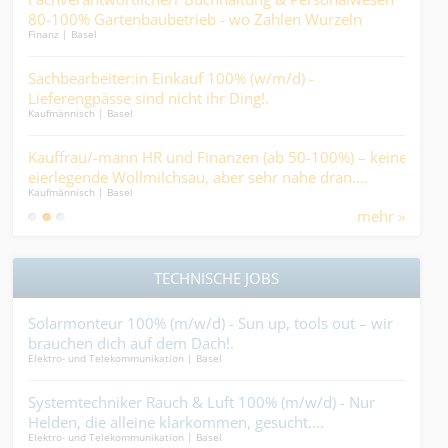
Finan
n
80-100% Gartenbaubetrieb - wo Zahlen Wurzeln
sti
Finanz | Basel
schlagen und Prozesse wachsen....
Pfl
Sachbearbeiter:in Einkauf 100% (w/m/d) -
Ges
Medic
Lieferengpässe sind nicht ihr Ding!.
and
Kaufmännisch | Basel
im H
Kalk
en
Kauffrau/-mann HR und Finanzen (ab 50-100%) – keine
Ber
Kaufm
eierlegende Wollmilchsau, aber sehr nahe dran….
Kaufmännisch | Basel
mehr »
TECHNISCHE JOBS
Solarmonteur 100% (m/w/d) - Sun up, tools out – wir
Carr
brauchen dich auf dem Dach!.
krac
Elektro- und Telekommunikation | Basel
Ander
nd
Systemtechniker Rauch & Luft 100% (m/w/d) - Nur
Ins
Helden, die alleine klarkommen, gesucht....
steh
Elektro- und Telekommunikation | Basel
Gebäu