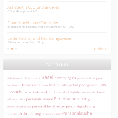
Assistentin CEO und anderes
Key
Office Management A-Z
verka
Finanzbuchhalter/Controller
WMS
bilanzsicherer Finanzbuchhalter/Controller 80 -100%
Finan
Leiter Finanz- und Rechnungswesen
Payr
Erfahrener Leiter Controlling
Payro
mehr »
TAG CLOUD
Basel
ch
bewerbung
Arbeitsmarkt
Arbeitsrecht
gipser
gebäudetechnik
jobs
jobangebot
jobangebote
Handwerker
job
HRM
handwerk
holzbau
jobsuche
nordwestschweiz
kaderselektion
Lebenslauf
logistik
Kader
Personalberatung
personalauswahl
offene stellen
personaldienstleister
personalgewinnung
personalbeschaffung
Personalsuche
personalrekrutierung
Personalselektion