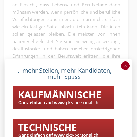
an Einsicht, dass Lebens- und Berufspläne dann
mühsam werden, wenn persönliche und berufliche
Verpflichtungen zunehmen, die man nicht einfach
wie ein lästiger Sattel abschütteln kann. Die Alten
sollen gelassen bleiben. Die meisten von ihnen
haben viel geleistet. Sie sind ein wenig ausgelaugt,
desillusioniert und haben zuweilen erniedrigende
Erfahrungen in der Berufswelt erlitten, die ihre
Persönlichkeit abgeschliffen hat. Das Kantige, das
×
... mehr Stellen, mehr Kandidaten,
Gewagte und das Andersartige sind weg. Auch die
mehr Spass
Generation Y wird sich an der Berufswelt reiben
und irgendwann feststellen, dass sie älter wird.
Dann sind die Alten weg in der Pension und
werden wieder jung, weil sie feststellen, dass die
Generation Y mit der Generation XY so ihre kleinen
Problemchen hat. Der Kreis schliesst sich. Und die
Alten lächeln zahnlos. Aber sie lächeln.
Die ‚Gamification‘ der Rekrutierungsprozesse