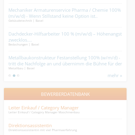
el?.
Mechaniker Armaturenservice Pharma / Chemie 100%
Mal
(m/w/d) - Wenn Stillstand keine Option ist..
dein
Gebäudetechnik | Basel
Maler
n
Dachdecker-Hilfsarbeiter 100 % (m/w/d) – Höhenangst
Hei
zwecklos....
Wer
Bedachungen | Basel
Gebäu
Metallbaukonstrukteur Festanstellung 100% (w/m/d) -
Tec
tritt die Nachfolge an und übernimm die Bühne für den
(m/
Metallbau | Basel
Ander
ersten Akt....
rich
mehr »
BEWERBERDATENBANK
Leiter Einkauf / Category Manager
dipl
Leiter Einkauf / Category Manager Maschinenbau
...mö
Direktionsassistentin
Pay
Direktionsassistentin mit viel Pharmaerfahrung
sprac