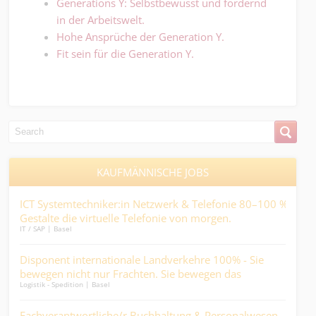
Generations Y: Selbstbewusst und fordernd
in der Arbeitswelt.
Hohe Ansprüche der Generation Y.
Fit sein für die Generation Y.
KAUFMÄNNISCHE JOBS
rär
ICT Systemtechniker:in Netzwerk & Telefonie 80–100 % -
Dipl
Medic
en
Gestalte die virtuelle Telefonie von morgen.
IT / SAP | Basel
Sac
in
Disponent internationale Landverkehre 100% - Sie
Gest
Kaufm
bewegen nicht nur Frachten. Sie bewegen das
Abw
Logistik - Spedition | Basel
Geschäft....
Sac
ng
Fachverantwortliche/r Buchhaltung & Personalwesen
auc