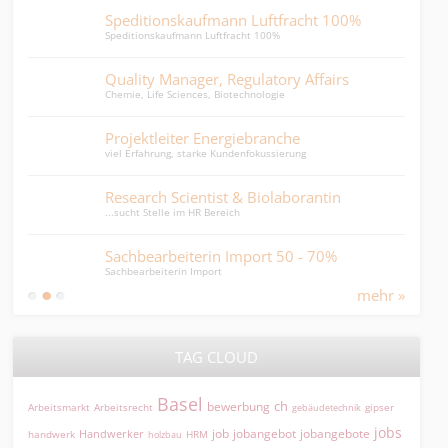
Speditionskaufmann Luftfracht 100%
MPA
Speditionskaufmann Luftfracht 100%
MPA, 
Quality Manager, Regulatory Affairs
HR-
Chemie, Life Sciences, Biotechnologie
HR-Ge
Projektleiter Energiebranche
Mita
viel Erfahrung, starke Kundenfokussierung
Mitar
Research Scientist & Biolaborantin
Dire
...sucht Stelle im HR Bereich
Direk
Sachbearbeiterin Import 50 - 70%
Buc
Sachbearbeiterin Import
Erfah
mehr »
TAG CLOUD
Basel
ch
bewerbung
Arbeitsmarkt
Arbeitsrecht
gipser
gebäudetechnik
jobs
jobangebot
jobangebote
Handwerker
job
HRM
handwerk
holzbau