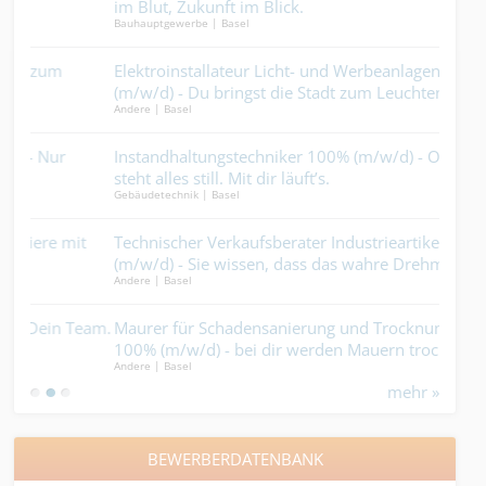
im Blut, Zukunft im Blick.
sch
Bauhauptgewerbe | Basel
Schre
eins
Elektroinstallateur Licht- und Werbeanlagen 100%
Mal
(m/w/d) - Du bringst die Stadt zum Leuchten....
dein
Andere | Basel
Maler
Instandhaltungstechniker 100% (m/w/d) - Ohne dich
Mal
steht alles still. Mit dir läuft’s.
Cha
Gebäudetechnik | Basel
Maler
t
Technischer Verkaufsberater Industrieartikel 80-100%
Sto
(m/w/d) - Sie wissen, dass das wahre Drehmoment im
mac
Andere | Basel
Metal
richtigen Wort zur richtigen Zeit liegt....
kein
eam.
Maurer für Schadensanierung und Trocknungsarbeiten
Str
100% (m/w/d) - bei dir werden Mauern trocken wie
bef
Andere | Basel
Bauha
Zunder....
mehr »
BEWERBERDATENBANK