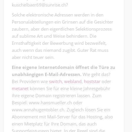
kuschelbaer69@sunrise.ch?
Solche elektronische Adressen werden in den
Personalabteilungen ein Grinsen auf die Gesichter
zaubern, aber den eigentlichen Selektionsprozess
auf sublime Art und Weise behindern. Die
Ernsthaftigkeit der Bewerbung wird bezweifelt,
auch wenn das niemand zugibt. Guter Rat muss
aber nicht teuer sein.
Eine eigene Internetdomain öffnet die Türe zu
unabhängigen E-Mail-Adressen.
Wie geht das?
Bei Providern wie
switch
,
webland
,
hoststar
oder
metanet
können Sie für eine kleine Jahresgebühr
Ihre eigene Domain registrieren lassen. Zum
Bespiel: www.hansmueller.ch oder
www.annahugentobler.ch. Zugleich lösen Sie ein
Abonnement mit Mail-Server für das Hosting, also
einen Mietplatz für Ihre Domain, das auch
Supportleistungen bietet. In der Regel sind die