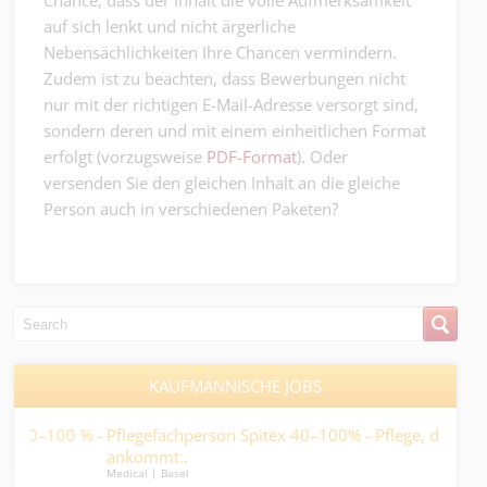
Chance, dass der Inhalt die volle Aufmerksamkeit
auf sich lenkt und nicht ärgerliche
Nebensächlichkeiten Ihre Chancen vermindern.
Zudem ist zu beachten, dass Bewerbungen nicht
nur mit der richtigen E-Mail-Adresse versorgt sind,
sondern deren und mit einem einheitlichen Format
erfolgt (vorzugsweise
PDF-Format
). Oder
versenden Sie den gleichen Inhalt an die gleiche
Person auch in verschiedenen Paketen?
KAUFMÄNNISCHE JOBS
 % -
Pflegefachperson Spitex 40–100% - Pflege, die zuhause
Kau
ankommt..
und
Medical | Basel
Kaufm
Dur