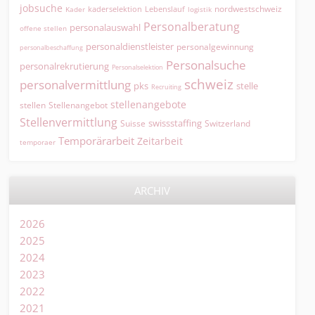
jobsuche
nordwestschweiz
kaderselektion
Lebenslauf
logistik
Kader
Personalberatung
personalauswahl
offene stellen
personaldienstleister
personalgewinnung
personalbeschaffung
Personalsuche
personalrekrutierung
Personalselektion
schweiz
personalvermittlung
pks
stelle
Recruiting
stellenangebote
Stellenangebot
stellen
Stellenvermittlung
swissstaffing
Suisse
Switzerland
Temporärarbeit
Zeitarbeit
temporaer
ARCHIV
2026
2025
2024
2023
2022
2021