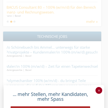
 100% (w/m/d) für den Bereich
Dipl. Pflegefachperson HF für di
Medical | Basel
wesen.
mehr »
TECHNISCHE JOBS
Ammel… unterwegs für starke
Sanitärinstallateur 100% (w/m
denmaler/in 100% (m/w/d) gesucht.
nur an Rohren, sondern auch 
Gebäudetechnik | Basel
diese nicht einrostet....
 – Zeit für einen Tapetenwechsel?.
Dachdecker-Hilfsarbeiter 10
zwecklos....
Bedachungen | Basel
(w/m/d) - du bringst Teile
en Mikrometer passen müssen.
Servicetechniker HLKS 100% (
groß. Kein Einsatz zu klein....
×
... mehr Stellen, mehr Kandidaten,
Industrie | Basel
mehr Spass
0% (m/w/d) – Du jonglierst mit
ass dir eine auf die Füsse fällt....
Heizungsinstallateur 100% (w/