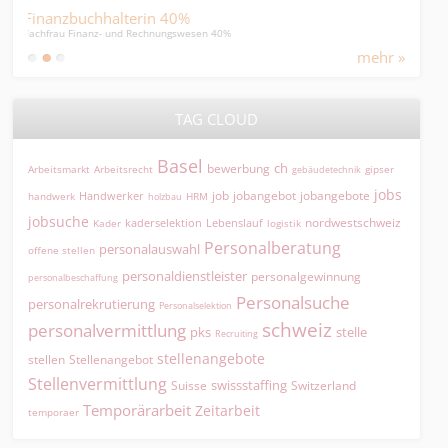
40%
Buchhalterin KMU
gswesen 40%
Office Management A-Z
mehr »
TAG CLOUD
Basel
ch
bewerbung
Arbeitsmarkt
Arbeitsrecht
gipser
gebäudetechnik
jobs
jobangebot
jobangebote
Handwerker
job
HRM
handwerk
holzbau
jobsuche
nordwestschweiz
kaderselektion
Lebenslauf
logistik
Kader
Personalberatung
personalauswahl
offene stellen
personaldienstleister
personalgewinnung
personalbeschaffung
Personalsuche
personalrekrutierung
Personalselektion
schweiz
personalvermittlung
pks
stelle
Recruiting
stellenangebote
Stellenangebot
stellen
Stellenvermittlung
swissstaffing
Suisse
Switzerland
Temporärarbeit
Zeitarbeit
temporaer