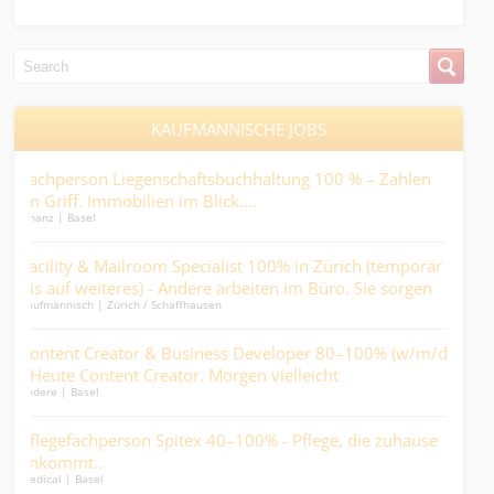
KAUFMÄNNISCHE JOBS
tsbuchhaltung 100 % – Zahlen
Junior Kundenberater:in Aussend
lick....
die Versicherungsbranche (Regio
Kaufmännisch | Basel
cialist 100% in Zürich (temporär
Junior Mandatsleiter:in Treuhand 
re arbeiten im Büro. Sie sorgen
Taschenrechner mit Puls. Davon 
usen
Finanz | Basel
en….
ness Developer 80–100% (w/m/d)
Buchhalter:in 40% - Zahlen übe
 Morgen vielleicht
entsteht....
Finanz | Basel
 40–100% - Pflege, die zuhause
Sachbearbeiter:in Immobilienbe
Gestalten Sie Ihr eigenes Portfo
Kaufmännisch | Basel
Abwechslung und direktem Kun