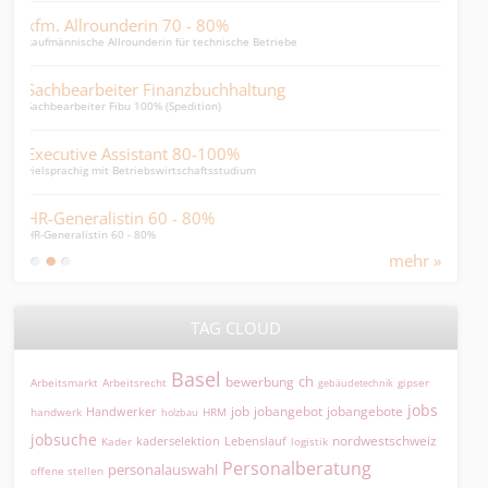
80%
20 Jahre Pflegeerfahrung
chnische Betriebe
im Bereich Spitex und APH
uchhaltung
Während der Nachtwache hört si
on)
hört sie genau hin und handelt als FaGe EFZ
-100%
Polygraf/Grafiker 100%
ftsstudium
Polygraf/Grafiker 100%
%
Diplomierter Wirtschaftsprüfer
Dipl. Wirtschaftsprüfer (IFRS, Swiss GAAP FER,
mehr »
TAG CLOUD
Basel
ch
bewerbung
Arbeitsmarkt
Arbeitsrecht
gipser
gebäudetechnik
jobs
jobangebot
jobangebote
Handwerker
job
HRM
handwerk
holzbau
jobsuche
nordwestschweiz
kaderselektion
Lebenslauf
logistik
Kader
Personalberatung
personalauswahl
offene stellen