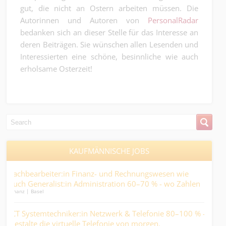
gut, die nicht an Ostern arbeiten müssen. Die
Autorinnen und Autoren von
PersonalRadar
bedanken sich an dieser Stelle für das Interesse an
deren Beiträgen. Sie wünschen allen Lesenden und
Interessierten eine schöne, besinnliche wie auch
erholsame Osterzeit!
KAUFMÄNNISCHE JOBS
- und Rechnungswesen wie
Kauffrau/-mann HR und Finanzen (
stration 60–70 % - wo Zahlen
eierlegende Wollmilchsau, aber s
Kaufmännisch | Basel
nschen darauf zählen….
tzwerk & Telefonie 80–100 % -
Mitarbeiter:in Auftrags- & Export
efonie von morgen.
der Spedition in die Industrie!.