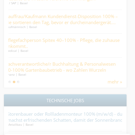
Logistik - Spedition | Basel
ndienst-Disposition 100% –
dipl. Steuerexperte/in oder dipl. 
or er durcheinandergerät....
Nicht angestellt. Beteiligt..
Finanz | Basel
0–100% - Pflege, die zuhause
Sachbearbeiter:in Immobilienbewi
Gestalten Sie Ihr eigenes Portfolio
Kaufmännisch | Basel
Abwechslung und direktem Kunde
chhaltung & Personalwesen
Fachperson Liegenschaftsbuchhal
 - wo Zahlen Wurzeln
im Griff. Immobilien im Blick....
Finanz | Basel
hsen....
mehr »
TECHNISCHE JOBS
adenmonteur 100% (m/w/d) - du
Kranführer 100% (m/w/d) – Wenn
chatten, damit der Sonnenbrand
bist du hier genau richtig!.
Bauhauptgewerbe | Basel