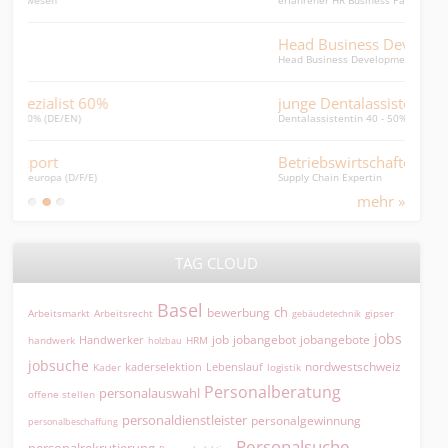
Head Business Development
Head Business Development Middle East
junge Dentalassistentin 40 - 50%
Dentalassistentin 40 - 50% mit Berufsbegeisterung
Betriebswirtschafterin SCM
Supply Chain Expertin
mehr »
TAG CLOUD
Basel
ch
bewerbung
Arbeitsmarkt
Arbeitsrecht
gipser
gebäudetechnik
jobs
jobangebot
jobangebote
Handwerker
job
HRM
handwerk
holzbau
jobsuche
nordwestschweiz
kaderselektion
Lebenslauf
logistik
Kader
Personalberatung
personalauswahl
offene stellen
personaldienstleister
personalgewinnung
personalbeschaffung
Personalsuche
personalrekrutierung