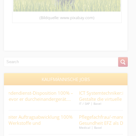
(Bildquelle: www.pixabay.com)
KAUFMÄNNISCHE JOBS
tion 100% –
ICT Systemtechniker:in Netzwerk & Telefonie 80–1
ergerät....
Gestalte die virtuelle Telefonie von morgen.
IT / SAP | Basel
cklung 100%
Pflegefachfrau/-mann (HF/FH) oder Fachperson
Gesundheit EFZ als Dauernachtwache 50-80% - w
Medical | Basel
andere schlafen, werden Sie zum wichtigsten Men
im Haus....