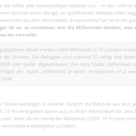
Wollmilchsau, 
 die Hälfte aller Erwerbstätigen weltweit aus – in den USA ist 
Kalkulator:in 
nahe dran….
hmen fürchten einen Mangel an qualifizierten Arbeitskräften we
Flachdächer - 
eneration aus dem Berufsleben. Entsprechend hart wird um gu
Kaufmännisch | Base
Berechnungen
er ist es, zu verstehen, wie die Millennials denken, was s
das Projekt nic
Zolldeklarant/
raus….
as sie vertreibt.
Export 50% - o
Logistik - Spedition |
Export oder Zo
ag gegebene Studie wurden 4364 Millennials in 75 Ländern onlin
den Überblick 
us der Schweiz. Die Befragten sind maximal 31-jährig und habe
Sie hier..
2008 oder später abgeschlossen. Die neue Studie „Millennials a
folger der Studie „Millennials at work: Perspectives of a ne
 2008.
Maler:in EFZ 1
Sorgfalt ist wic
Malergewerbe | Base
Tempo um jeden
n Studie bestätigen in vielerlei Hinsicht die Befunde aus dem J
Kunststofftech
: 75 Prozent) gehen davon aus, in ihrem Arbeitsleben für zwei 
100% (m/w/d) 
u sein. Mehr als ein Viertel der Millennials (2008: 10 Prozent) ni
Industrie | Basel
dein Zutun ble
 verschiedene Arbeitgeber zu haben.
Kunststoff ein
Polymechanik
Masse. Mit dir 