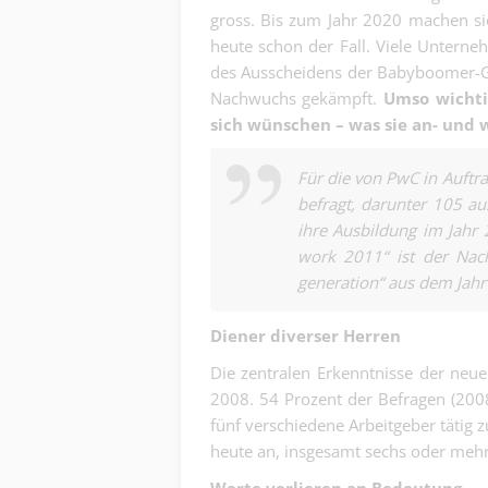
gross. Bis zum Jahr 2020 machen sie
heute schon der Fall. Viele Unterne
des Ausscheidens der Babyboomer-G
Nachwuchs gekämpft.
Umso wichtig
sich wünschen – was sie an- und w
Für die von PwC in Auftr
befragt, darunter 105 a
ihre Ausbildung im Jahr 
work 2011“ ist der Nach
generation“ aus dem Jahr
Diener diverser Herren
Die zentralen Erkenntnisse der neue
2008. 54 Prozent der Befragen (2008
fünf verschiedene Arbeitgeber tätig z
heute an, insgesamt sechs oder mehr