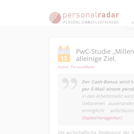
PwC-Studie „Millenn
Jan.
alleinige Ziel.
13
Author: PersonalRadar
Der Cash-Bonus wird ti
per E-Mail einem pers
in den Arbeitsmarkt wir
Geborenen auseinander
ermöglicht aufschluss
Depeschenagentur
).
Die wirtschaftliche Bedeutung der M