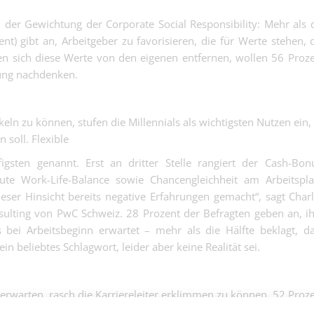
(w/m/d) - du br
erst zur Klasse..
Industrie | Basel
zusammen, die
 der Gewichtung der Corporate Social Responsibility: Mehr als 
Mikrometer pa
nt) gibt an, Arbeitgeber zu favorisieren, die für Werte stehen, 
Baufacharbeite
müssen. Mehr 
lten sich diese Werte von den eigenen entfernen, wollen 56 Proz
Belagseinbau 
nicht....
Bauhauptgewerbe | B
(m/w/d) – Asph
gung nachdenken.
Blut, Zukunft i
Mechaniker 1
(m/w/d) - hier 
eln zu können, stufen die Millennials als wichtigsten Nutzen ein,
Industrie | Basel
nur repariert, 
 soll. Flexible
gezaubert!.
gsten genannt. Erst an dritter Stelle rangiert der Cash-Bon
ute Work-Life-Balance sowie Chancengleichheit am Arbeitspla
ieser Hinsicht bereits negative Erfahrungen gemacht“, sagt Char
ulting von PwC Schweiz. 28 Prozent der Befragten geben an, i
Dentalassistent
s bei Arbeitsbeginn erwartet – mehr als die Hälfte beklagt, d
100% (DE/EN)
Dentalassistentin/Pr
in beliebtes Schlagwort, leider aber keine Realität sei.
80 - 100% (DE/EN)
HR Generalisti
HR Generalistin/Payr
80%
e erwarten, rasch die Karriereleiter erklimmen zu können. 52 Proz
cht sei der wichtigste Anziehungspunkt eines Arbeitgebers – n