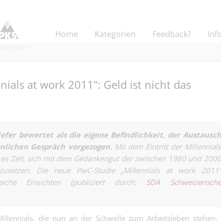
Home
Kategorien
Feedback?
Inf
ials at work 2011“: Geld ist nicht das
Dipl. Pflegefa
für die psychia
efer bewertet als die eigene Befindlichkeit, der Austausc
Medical | Basel
Pflege.
önlichen Gespräch vorgezogen.
Mit dem Eintritt der Millennial
d es Zeit, sich mit dem Gedankengut der zwischen 1980 und 200
Fachverantwort
Buchhaltung &
zusetzen. Die neue PwC-Studie „Millennials at work 2011
Finanz | Basel
Personalwese
reiche Einsichten (publiziert durch:
SDA Schweizerisch
Gartenbaubetr
Kauffrau/-man
Zahlen Wurzel
Finanzen (ab 5
und Prozesse w
Kaufmännisch | Base
keine eierlege
illennials, die nun an der Schwelle zum Arbeitsleben stehen, 