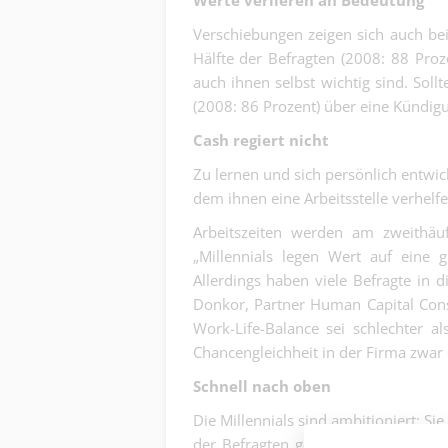
Werte verlieren an Bedeutung
Verschiebungen zeigen sich auch bei
Hälfte der Befragten (2008: 88 Proze
auch ihnen selbst wichtig sind. Sol
(2008: 86 Prozent) über eine Kündi
Cash regiert nicht
Zu lernen und sich persönlich entwick
dem ihnen eine Arbeitsstelle verhelfen
Arbeitszeiten werden am zweithäufi
„Millennials legen Wert auf eine g
Allerdings haben viele Befragte in d
Donkor, Partner Human Capital Cons
Work-Life-Balance sei schlechter al
Chancengleichheit in der Firma zwar e
Schnell nach oben
Die Millennials sind ambitioniert: Si
der Befragten geben an, diese Aussi