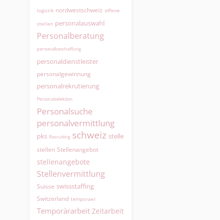
nordwestschweiz
logistik
offene
personalauswahl
stellen
Personalberatung
personalbeschaffung
personaldienstleister
personalgewinnung
personalrekrutierung
Personalselektion
Personalsuche
personalvermittlung
schweiz
pks
stelle
Recruiting
Stellenangebot
stellen
stellenangebote
Stellenvermittlung
swissstaffing
Suisse
Switzerland
temporaer
Temporärarbeit
Zeitarbeit