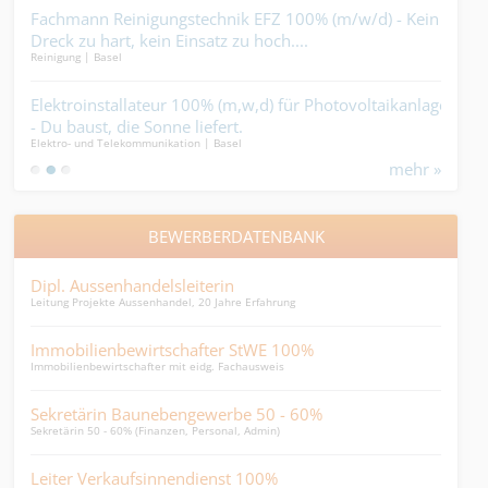
Fachmann Reinigungstechnik EFZ 100% (m/w/d) - Kein
Plat
Dreck zu hart, kein Einsatz zu hoch....
Könn
Reinigung | Basel
Keram
Elektroinstallateur 100% (m,w,d) für Photovoltaikanlagen
Ele
- Du baust, die Sonne liefert.
wen
Elektro- und Telekommunikation | Basel
Elekt
der 
mehr »
BEWERBERDATENBANK
Dipl. Aussenhandelsleiterin
jun
Leitung Projekte Aussenhandel, 20 Jahre Erfahrung
junge
Immobilienbewirtschafter StWE 100%
Fin
Immobilienbewirtschafter mit eidg. Fachausweis
Finan
Sekretärin Baunebengewerbe 50 - 60%
auf
Sekretärin 50 - 60% (Finanzen, Personal, Admin)
...su
Leiter Verkaufsinnendienst 100%
Exec