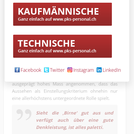
unter der Schädeldecke liegt in Form von vielen
Milliarden grauen Hirnzellen, die ganz schön viel
Output leisten und der Wirtschaft mit ihrer
Gesamtleistung schöne Augen machen.
Volkswirtschaften sind keine Modellagenturen, wo
körperliche Attraktivität zu den wichtigen Assets
gehört. Disziplin, Schaffenskraft, Intelligenz und
Neugierde bringen die Produkte und
Dienstleistungen hervor, die für eine Wirtschaft
wichtig sind. Der Mangel an Fach- und
Facebook
Twitter
Instagram
LinkedIn
Führungskräften hat in der Schweiz ein so
ausgeprägt hohes Mass angenommen, dass das
Aussehen als Einstellungskriterium ohnehin nur
eine allerhöchstens untergeordnete Rolle spielt.
Sieht die ‚Birne‘ gut aus und
verfügt auch über eine gute
Denkleistung, ist alles paletti.