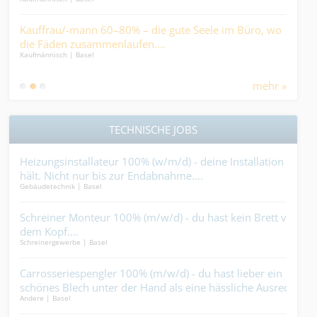
Gest
IT / S
Kauffrau/-mann 60–80% – die gute Seele im Büro, wo
en
die Fäden zusammenlaufen....
Buc
Kaufmännisch | Basel
ents
Finan
mehr »
TECHNISCHE JOBS
%
Heizungsinstallateur 100% (w/m/d) - deine Installation
Sys
im
hält. Nicht nur bis zur Endabnahme....
Vera
Gebäudetechnik | Basel
Elekt
0%
Schreiner Monteur 100% (m/w/d) - du hast kein Brett vor
Mal
dem Kopf....
mac
Schreinergewerbe | Basel
Maler
Carrosseriespengler 100% (m/w/d) - du hast lieber ein
Met
cht.
schönes Blech unter der Hand als eine hässliche Ausrede
tri
Andere | Basel
Metal
im Mund....
erst