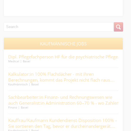
KAUFMÄNNISCHE JOBS
Dipl. Pflegefachperson HF für die psychiatrische Pflege.
Pfl
Medical | Basel
Ges
Medic
and
Kalkulator:in 100% Flachdächer - mit ihren
im H
m/d)
Berechnungen, kommt das Projekt nicht flach raus….
Sac
Kaufmännisch | Basel
Arz
Finan
Sachbearbeiter:in Finanz- und Rechnungswesen wie
auch Generalist:in Administration 60–70 % - wo Zahlen
ABA
Finanz | Basel
er..
stimmen müssen, weil Menschen darauf zählen….
Fin
Finan
Kauffrau/Kaufmann Kundendienst-Disposition 100% –
Sie sortieren den Tag, bevor er durcheinandergerät....
ICT
Kaufmännisch | Basel