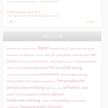
Leiter Verkaufsinnendienst 100% (DE/EN/FR)
Die D
Chemielaborant EFZ
Graf
Chemielaborant GMP mit Führungspotenzial
Medie
mehr »
TAG CLOUD
Basel
ch
bewerbung
Arbeitsmarkt
Arbeitsrecht
gipser
gebäudetechnik
jobs
jobangebot
jobangebote
Handwerker
job
HRM
handwerk
holzbau
jobsuche
nordwestschweiz
kaderselektion
Lebenslauf
logistik
Kader
Personalberatung
personalauswahl
offene stellen
personaldienstleister
personalgewinnung
personalbeschaffung
Personalsuche
personalrekrutierung
Personalselektion
schweiz
personalvermittlung
pks
stelle
Recruiting
stellenangebote
Stellenangebot
stellen
Stellenvermittlung
swissstaffing
Suisse
Switzerland
Temporärarbeit
Zeitarbeit
temporaer