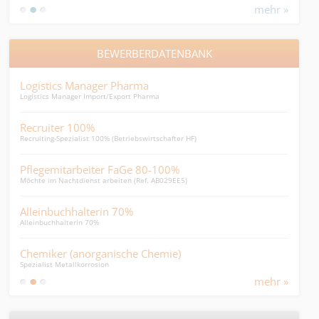
mehr »
BEWERBERDATENBANK
Logistics Manager Pharma
Dien
Logistics Manager Import/Export Pharma
Sozia
Recruiter 100%
Per
Recruiting-Spezialist 100% (Betriebswirtschafter HF)
Einst
Pflegemitarbeiter FaGe 80-100%
SB 
Möchte im Nachtdienst arbeiten (Ref. AB029EE5)
Sachb
Alleinbuchhalterin 70%
Rese
Alleinbuchhalterin 70%
...suc
Chemiker (anorganische Chemie)
Den
Spezialist Metallkorrosion
junge
mehr »