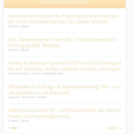
KAUFMÄNNISCHE JOBS
use
Fachverantwortliche/r Buchhaltung & Personalwesen
Sac
80-100% Gartenbaubetrieb - wo Zahlen Wurzeln
Gest
Finanz | Basel
Kaufm
schlagen und Prozesse wachsen....
Abw
 % -
dipl. Steuerexperte/in oder dipl. Treuhandexperte/in -
Kau
Nicht angestellt. Beteiligt..
eie
Finanz | Basel
Kaufm
en
Facility & Mailroom Specialist 100% in Zürich (temporär
Pfl
bis auf weiteres) - Andere arbeiten im Büro. Sie sorgen
Psy
Kaufmännisch | Zürich / Schaffhausen
Medic
dafür, dass sie es können….
darf
o
Mitarbeiter:in Auftrags- & Exportabwicklung 70% - von
Sac
der Spedition in die Industrie!.
Lief
Logistik - Spedition | Basel
Kaufm
ABACUS Consultant 80 – 100% (w/m/d) für den Bereich
Pro
Finanz- und Rechnungswesen.
(80 
Finanz | Basel
Ander
Mehr
mehr »