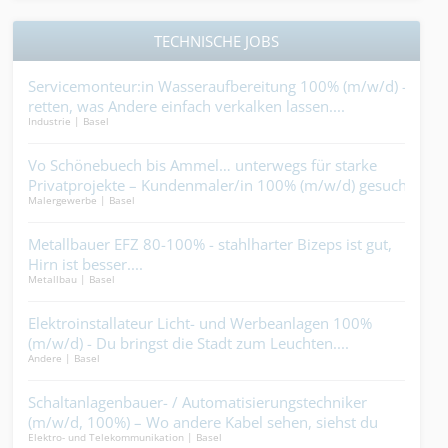
TECHNISCHE JOBS
Servicemonteur:in Wasseraufbereitung 100% (m/w/d) -
Baua
retten, was Andere einfach verkalken lassen....
Wass
Industrie | Basel
Bauha
ere
Vo Schönebuech bis Ammel… unterwegs für starke
Sani
Privatprojekte – Kundenmaler/in 100% (m/w/d) gesucht.
nur
Malergewerbe | Basel
Gebäu
dies
nbau
Metallbauer EFZ 80-100% - stahlharter Bizeps ist gut,
Sol
Hirn ist besser....
bra
Metallbau | Basel
Elekt
n
Elektroinstallateur Licht- und Werbeanlagen 100%
Mau
rede
(m/w/d) - Du bringst die Stadt zum Leuchten....
100
Andere | Basel
Ander
Zund
k
Schaltanlagenbauer- / Automatisierungstechniker
Kra
(m/w/d, 100%) – Wo andere Kabel sehen, siehst du
bist
Elektro- und Telekommunikation | Basel
Bauha
Magie....