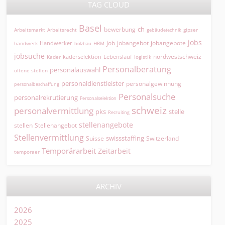
TAG CLOUD
Basel
ch
bewerbung
Arbeitsmarkt
Arbeitsrecht
gipser
gebäudetechnik
jobs
jobangebot
jobangebote
Handwerker
job
HRM
handwerk
holzbau
jobsuche
nordwestschweiz
kaderselektion
Lebenslauf
logistik
Kader
Personalberatung
personalauswahl
offene stellen
personaldienstleister
personalgewinnung
personalbeschaffung
Personalsuche
personalrekrutierung
Personalselektion
schweiz
personalvermittlung
pks
stelle
Recruiting
stellenangebote
Stellenangebot
stellen
Stellenvermittlung
swissstaffing
Suisse
Switzerland
Temporärarbeit
Zeitarbeit
temporaer
ARCHIV
2026
2025