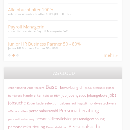
Alleinbuchhalter 100%
Payr
erfahrner Alleinbuchhalter 100% (DE, FR, EN)
Spezi
Payroll Managerin
HR-
sprachlich versierte Payroll Managerin SAP
HR-As
Junior HR Business Partner 50 - 80%
Lei
Junior HR Business Partner 50 - 80%
Leite
mehr »
TAG CLOUD
Basel
ch
bewerbung
Arbeitsmarkt
Arbeitsrecht
gipser
gebäudetechnik
jobs
jobangebot
jobangebote
Handwerker
job
HRM
handwerk
holzbau
jobsuche
nordwestschweiz
kaderselektion
Lebenslauf
logistik
Kader
Personalberatung
personalauswahl
offene stellen
personaldienstleister
personalgewinnung
personalbeschaffung
Personalsuche
personalrekrutierung
Personalselektion