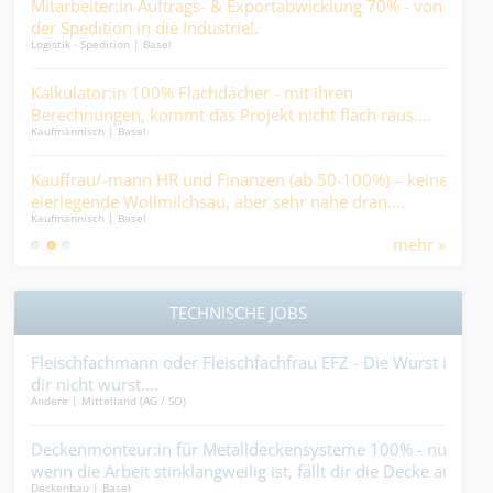
..
Mitarbeiter:in Auftrags- & Exportabwicklung 70% - von
Pro
der Spedition in die Industrie!.
(80 
Logistik - Spedition | Basel
Ander
Mehr
 –
.
Kalkulator:in 100% Flachdächer - mit ihren
Pfl
Berechnungen, kommt das Projekt nicht flach raus….
Ges
Kaufmännisch | Basel
Medic
and
im H
Kauffrau/-mann HR und Finanzen (ab 50-100%) – keine
Con
eierlegende Wollmilchsau, aber sehr nahe dran….
- He
Kaufmännisch | Basel
Ander
Miti
mehr »
TECHNISCHE JOBS
 vor
Fleischfachmann oder Fleischfachfrau EFZ - Die Wurst ist
Vor
dir nicht wurst....
Dein
Andere | Mittelland (AG / SO)
Holzb
0%
Deckenmonteur:in für Metalldeckensysteme 100% - nur
Stv
wenn die Arbeit stinklangweilig ist, fällt dir die Decke auf
Hier
Deckenbau | Basel
Elekt
den Kopf....