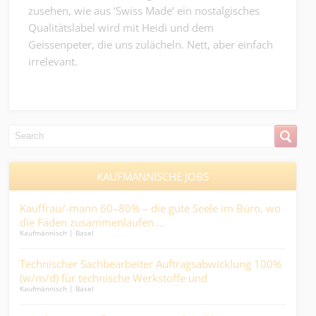
zusehen, wie aus ‘Swiss Made’ ein nostalgisches
Qualitätslabel wird mit Heidi und dem
Geissenpeter, die uns zulächeln. Nett, aber einfach
irrelevant.
KAUFMÄNNISCHE JOBS
en
Kauffrau/-mann 60–80% – die gute Seele im Büro, wo
Pfl
die Fäden zusammenlaufen....
ank
Kaufmännisch | Basel
Medic
ge.
Technischer Sachbearbeiter Auftragsabwicklung 100%
Kau
(w/m/d) für technische Werkstoffe und
und
Kaufmännisch | Basel
Kaufm
Industrieprodukte.
Dur