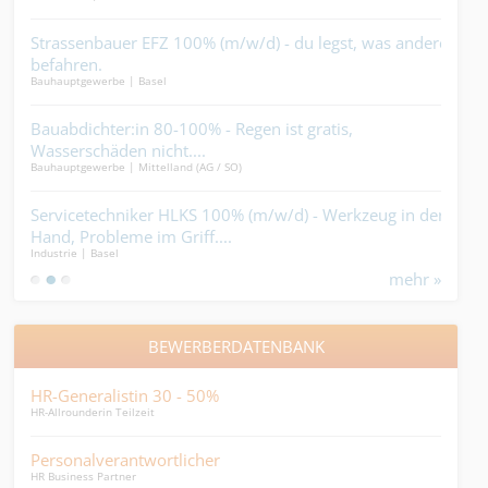
%
Strassenbauer EFZ 100% (m/w/d) - du legst, was andere
Bau
befahren.
(m/w
Bauhauptgewerbe | Basel
Gebäu
Plä
Punk
ir
Bauabdichter:in 80-100% - Regen ist gratis,
Mau
Wasserschäden nicht....
100
Bauhauptgewerbe | Mittelland (AG / SO)
Ander
Zund
un
Servicetechniker HLKS 100% (m/w/d) - Werkzeug in der
Bau
ie
Hand, Probleme im Griff....
Edel
Industrie | Basel
Gebäu
mehr »
BEWERBERDATENBANK
HR-Generalistin 30 - 50%
All
HR-Allrounderin Teilzeit
Allei
Personalverantwortlicher
Kau
HR Business Partner
Mehrs