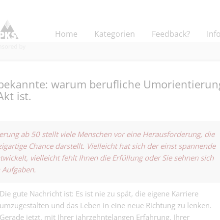
Home
Kategorien
Feedback?
Inf
bekannte: warum berufliche Umorientierun
kt ist.
Sachbearbeiter
und Rechnung
erung ab 50 stellt viele Menschen vor eine Herausforderung, die
Finanz | Basel
auch Generalist
zigartige Chance darstellt. Vielleicht hat sich der einst spannende
Administration
wickelt, vielleicht fehlt Ihnen die Erfüllung oder Sie sehnen sich
ABACUS Consul
wo Zahlen st
100% (w/m/d) 
müssen, weil 
 Aufgaben.
Finanz | Basel
Bereich Finanz
darauf zählen…
Rechnungswes
Die gute Nachricht ist: Es ist nie zu spät, die eigene Karriere
Pflegefachpers
umzugestalten und das Leben in eine neue Richtung zu lenken.
40–100% - Pfle
Medical | Basel
zuhause anko
Gerade jetzt, mit Ihrer jahrzehntelangen Erfahrung, Ihrer