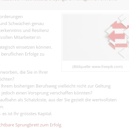
Verkaufsberate
Kopf....
Andere | Basel
Industrieartik
(m/w/d) - Sie w
forderungen
Metallbaukons
das wahre Dr
n und Schwächen genau
Festanstellun
im richtigen W
Metallbau | Basel
erkenntnis und Resilienz
(w/m/d) - tritt 
richtigen Zeit li
Nachfolge an 
ollen Mitarbeiter:in
Projektleiter:i
übernimm die 
rategisch einsetzen können.
100% - Organi
den ersten Akt..
Schreinergewerbe | B
Kopf, Baustelle
 beruflichen Erfolge zu
Kunden im Boot
nach Ihnen?.
(Bildquelle: www.freepik.com)
worben, die Sie in Ihrer
öchten?
Ihrem bisherigen Berufsweg vielleicht nicht zur Geltung
SB Einkauf / Ve
t jedoch einen Vorsprung verschaffen könnten?
60%
aufbahn als Schatzkiste, aus der Sie gezielt die wertvollsten
Sachbearbeiterin Eink
50 - 60%
n.
Finanz-/Immob
– es ist Ihr grösstes Kapital.
alter 100%
Finanz- und Immobili
ichtbare Sprungbrett zum Erfolg
ABACUS 100%