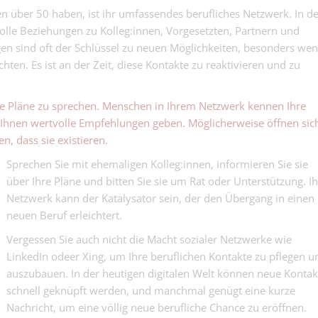
hen über 50 haben, ist ihr umfassendes berufliches Netzwerk. In d
Payroll Specia
Payroll Specialist im
volle Beziehungen zu Kolleg:innen, Vorgesetzten, Partnern und
Gesundheitswesen
n sind oft der Schlüssel zu neuen Möglichkeiten, besonders we
Mitarbeiterin
hten. Es ist an der Zeit, diese Kontakte zu reaktivieren und zu
Bewohneradmi
Mitarbeiterin Bewoh
90 - 100%
hre Pläne zu sprechen. Menschen in Ihrem Netzwerk kennen Ihre
Sachbearbeiter
Ihnen wertvolle Empfehlungen geben. Möglicherweise öffnen sic
Kundenservice
Vielseitig einsetzbar
n, dass sie existieren.
Sprechen Sie mit ehemaligen Kolleg:innen, informieren Sie sie
über Ihre Pläne und bitten Sie sie um Rat oder Unterstützung. Ih
Netzwerk kann der Katalysator sein, der den Übergang in einen
neuen Beruf erleichtert.
Vergessen Sie auch nicht die Macht sozialer Netzwerke wie
LinkedIn odeer Xing, um Ihre beruflichen Kontakte zu pflegen u
auszubauen. In der heutigen digitalen Welt können neue Kontak
schnell geknüpft werden, und manchmal genügt eine kurze
Nachricht, um eine völlig neue berufliche Chance zu eröffnen.