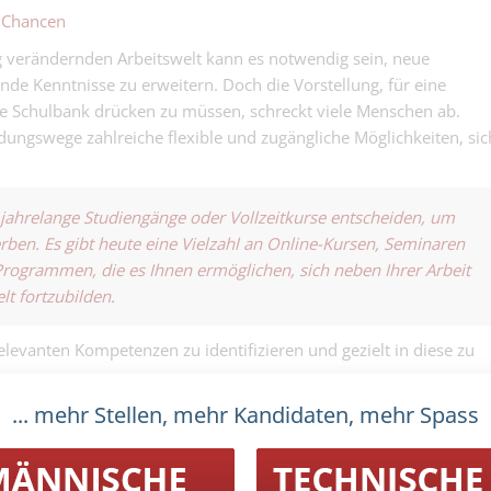
n Chancen
tig verändernden Arbeitswelt kann es notwendig sein, neue
nde Kenntnisse zu erweitern. Doch die Vorstellung, für eine
ie Schulbank drücken zu müssen, schreckt viele Menschen ab.
ungswege zahlreiche flexible und zugängliche Möglichkeiten, sic
r jahrelange Studiengänge oder Vollzeitkurse entscheiden, um
rben. Es gibt heute eine Vielzahl an Online-Kursen, Seminaren
rogrammen, die es Ihnen ermöglichen, sich neben Ihrer Arbeit
elt fortzubilden.
 relevanten Kompetenzen zu identifizieren und gezielt in diese zu
... mehr Stellen, mehr Kandidaten, mehr Spass
igen Sie, um in Ihrer
ch zu sein?