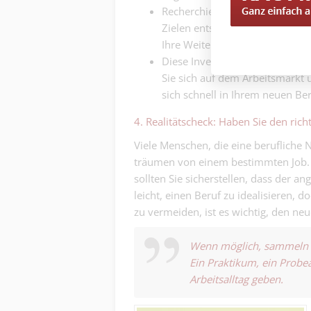
Recherchieren Sie nach Weiterb
Zielen entsprechen, und planen
Ihre Weiterbildung ein.
Diese Investition in sich selbst
Sie sich auf dem Arbeitsmarkt
sich schnell in Ihrem neuen Ber
4. Realitätscheck: Haben Sie den rich
Viele Menschen, die eine berufliche 
träumen von einem bestimmten Job. D
sollten Sie sicherstellen, dass der an
leicht, einen Beruf zu idealisieren,
zu vermeiden, ist es wichtig, den ne
Wenn möglich, sammeln Si
Ein Praktikum, ein Probea
Arbeitsalltag geben.