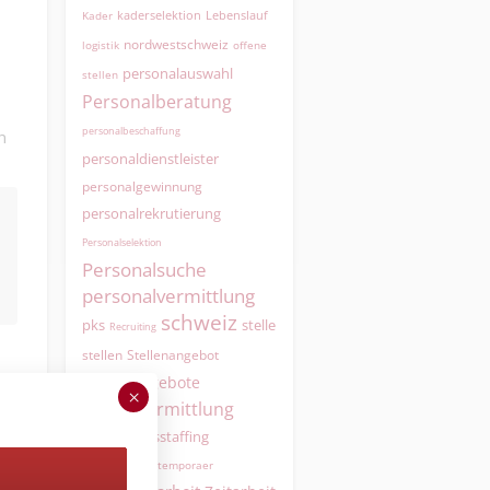
kaderselektion
Lebenslauf
Kader
nordwestschweiz
logistik
offene
personalauswahl
stellen
Personalberatung
personalbeschaffung
h
personaldienstleister
personalgewinnung
personalrekrutierung
Personalselektion
Personalsuche
personalvermittlung
schweiz
pks
stelle
Recruiting
Stellenangebot
stellen
stellenangebote
×
Stellenvermittlung
swissstaffing
Suisse
Switzerland
temporaer