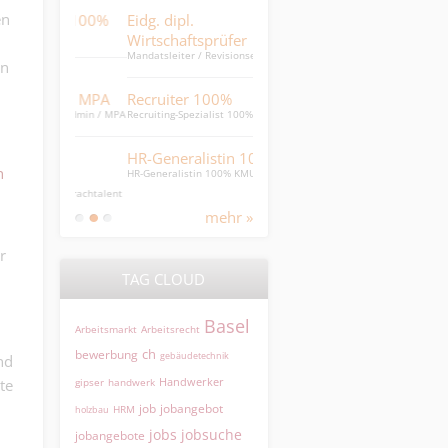
en
list 100%
Eidg. dipl.
junger
Wirtschaftsprüfer
Speditionskaufmann
Mandatsleiter / Revisionsexperte /
per sofort oder nach Vereinbarung
sucht Job
nn
Audit Manager
n / MPA
Recruiter 100%
Head of Finance
neradmin / MPA
Recruiting-Spezialist 100%
(Industrie)
(Betriebswirtschafter HF)
Finanzbuchhaltung inkl.
Nebenbücher
in
HR-Generalistin 100%
h
HR-Generalistin 100% KMU
HR Generalistin 50 - 60%
es Sprachtalent
HR Generalistin 50 - 60% für das
Gesundheitswesen
mehr »
r
TAG CLOUD
Basel
Arbeitsmarkt
Arbeitsrecht
ch
bewerbung
gebäudetechnik
nd
Handwerker
te
gipser
handwerk
jobangebot
job
HRM
holzbau
jobs
jobsuche
jobangebote