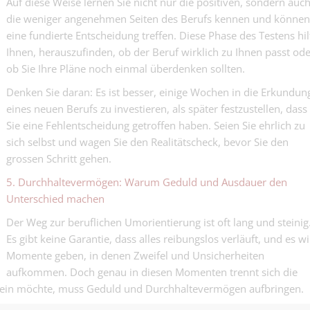
Auf diese Weise lernen Sie nicht nur die positiven, sondern auc
die weniger angenehmen Seiten des Berufs kennen und können
eine fundierte Entscheidung treffen. Diese Phase des Testens hil
Ihnen, herauszufinden, ob der Beruf wirklich zu Ihnen passt ode
ob Sie Ihre Pläne noch einmal überdenken sollten.
Denken Sie daran: Es ist besser, einige Wochen in die Erkundun
eines neuen Berufs zu investieren, als später festzustellen, dass
Sie eine Fehlentscheidung getroffen haben. Seien Sie ehrlich zu
sich selbst und wagen Sie den Realitätscheck, bevor Sie den
grossen Schritt gehen.
5. Durchhaltevermögen: Warum Geduld und Ausdauer den
Unterschied machen
Der Weg zur beruflichen Umorientierung ist oft lang und steinig
Es gibt keine Garantie, dass alles reibungslos verläuft, und es w
Momente geben, in denen Zweifel und Unsicherheiten
aufkommen. Doch genau in diesen Momenten trennt sich die
sein möchte, muss Geduld und Durchhaltevermögen aufbringen.