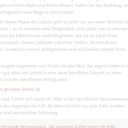
persönlichen Reife und Ihrem Wissen, haben Sie das Rüstzeug, u
Zolldeklarant/
erfolgreich neue Wege zu beschreiten.
Export 50% - o
Logistik - Spedition |
Export oder Zo
In dieser Phase des Lebens geht es nicht nur um einen Wechsel d
den Überblick 
Jobs – es ist vielmehr eine Möglichkeit, sich selbst neu zu erfinde
Pflegefachfrau
Sie hier..
und die Erkenntnisse und Fähigkeiten, die Sie im Laufe Ihres
die Teamleitun
setzen. Dieser Leitfaden soll Ihnen helfen, die berufliche
Medical | Basel
Psychogeriatr
- Wenn die Ps
n, sondern zu einem erfolgreichen und erfüllenden Kapitel Ihres
stolpert, darf d
nicht fallen….
rategien inspirieren und finden Sie den Mut, das eigene Leben in 
ut, dass der Schritt in eine neue berufliche Zukunft zu einer
Dachdecker-Hil
t und des beruflichen Erfolgs wird.
100 % (m/w/d)
r grösster Vorteil ist
Bedachungen | Basel
Höhenangst zwe
 sind, fühlen sich durch ihr Alter in der beruflichen Neuorientieru
Deckenmonteur
t das Gegenteil der Fall. Ihr Alter ist nicht nur eine Zahl, sondern
Metalldeckens
Deckenbau | Basel
r und persönlicher Erfahrung.
100% - nur we
Arbeit stinklang
Technischer
fällt dir die D
fassende Wissensbasis, die jüngeren Kolleg:innen oft fehlt.