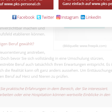
ildungsangeboten, die Ihren
 Sie Zeit und Ressourcen für
Facebook
Twitter
Instagram
LinkedIn
 wird sich auszahlen, indem
 unverzichtbar machen und
ufsfeld etablieren können.
tigen Beruf gewählt?
(Bildquelle: www.freepik.com)
Neuorientierung anstreben,
och bevor Sie sich vollständig in eine Umschulung stürzen,
gestrebte Beruf auch tatsächlich Ihren Erwartungen entspricht. Es i
 doch die Realität kann oft ganz anders aussehen. Um Enttäuschung
uen Beruf auf Herz und Nieren zu prüfen.
e praktische Erfahrungen in dem Bereich, der Sie interessiert.
rbeiten oder eine Hospitation können wertvolle Einblicke in den