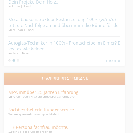
Dein Projekt. Dein Holz..
bist
Holzbau | Basel
Bauha
Metallbaukonstrukteur Festanstellung 100% (w/m/d) -
Bau
tritt die Nachfolge an und übernimm die Bühne für den
hal
Metallbau | Basel
Bauha
ersten Akt....
vom
Autoglas-Techniker:in 100% - Frontscheibe im Eimer? Du
Bra
löst es wie keiner....
Sic
Andere | Basel
Isoli
mehr »
BEWERBERDATENBANK
MPA mit über 25 Jahren Erfahrung
Fina
MPA, die jeden Praxisbetrieb spürbar entlastet
Finan
Sachbearbeiterin Kundenservice
Ass
Vielseitig einsetzbares Sprachtalent
polyv
HR-Personalfachfrau möchte...
Onl
...gerne als Job-Coach arbeiten
Proje