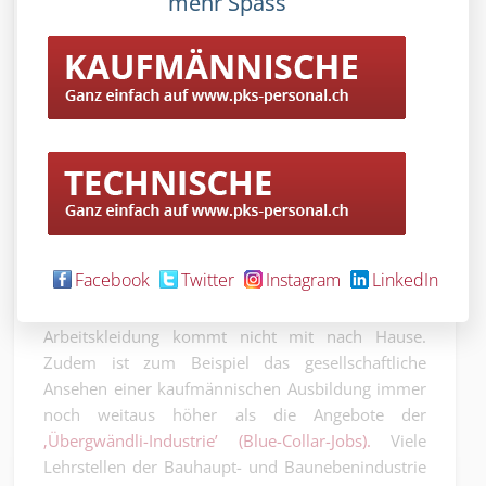
mehr Spass
dieser Fachleute gestoppt werden
kann.
Viele sagen sich:
‚Warum soll ich mir diesen Stress
antun, wenn ich zum Beispiel in der Administration
einer Baufirma vielleicht etwas weniger verdiene,
aber dafür auch nicht diesen vielen Berufsrisiken
ausgesetzt bin’.
Viele junge Menschen suchen ihr Glück eher bei
Arbeitgebern von ‚White-Collar-Jobs’. Wenn es
Facebook
Twitter
Instagram
LinkedIn
draussen kalt ist, ist das Arbeiten an der Wärme
viel angenehmer und der Dreck an der
Arbeitskleidung kommt nicht mit nach Hause.
Zudem ist zum Beispiel das gesellschaftliche
Ansehen einer kaufmännischen Ausbildung immer
noch weitaus höher als die Angebote der
‚Übergwändli-Industrie’ (Blue-Collar-Jobs).
Viele
Lehrstellen der Bauhaupt- und Baunebenindustrie