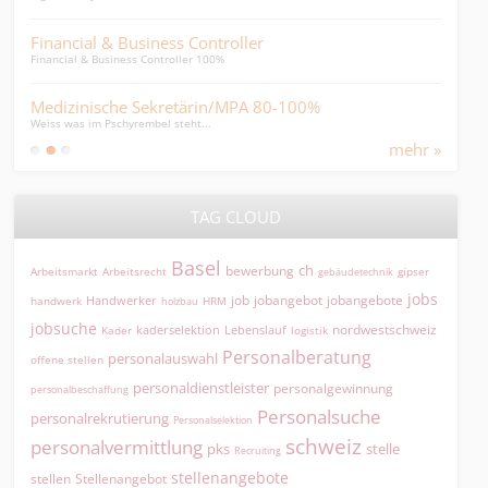
Financial & Business Controller
GL-A
Financial & Business Controller 100%
erfah
Medizinische Sekretärin/MPA 80-100%
Dip
Weiss was im Pschyrembel steht...
Bezug
mehr »
TAG CLOUD
Basel
ch
bewerbung
Arbeitsmarkt
Arbeitsrecht
gipser
gebäudetechnik
jobs
jobangebot
jobangebote
Handwerker
job
HRM
handwerk
holzbau
jobsuche
nordwestschweiz
kaderselektion
Lebenslauf
logistik
Kader
Personalberatung
personalauswahl
offene stellen
personaldienstleister
personalgewinnung
personalbeschaffung
Personalsuche
personalrekrutierung
Personalselektion
schweiz
personalvermittlung
pks
stelle
Recruiting
stellenangebote
Stellenangebot
stellen