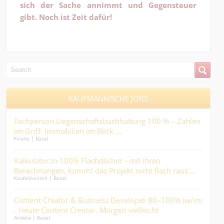
sich der Sache annimmt und Gegensteuer
gibt. Noch ist Zeit dafür!
KAUFMÄNNISCHE JOBS
o
Fachperson Liegenschaftsbuchhaltung 100 % – Zahlen
Dipl
Medic
im Griff. Immobilien im Blick....
Finanz | Basel
Fac
ich
Kalkulator:in 100% Flachdächer - mit ihren
80-
Finan
Berechnungen, kommt das Projekt nicht flach raus….
sch
Kaufmännisch | Basel
Sac
Content Creator & Business Developer 80–100% (w/m/d)
Arz
Finan
- Heute Content Creator. Morgen vielleicht
Andere | Basel
Mitinhaber:in....