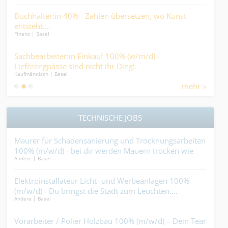
Mit
in
Buchhalter:in 40% - Zahlen übersetzen, wo Kunst
der 
Logist
entsteht....
Finanz | Basel
Pfl
0% -
Sachbearbeiter:in Einkauf 100% (w/m/d) -
Psy
Medic
g,
Lieferengpässe sind nicht ihr Ding!.
darf
Kaufmännisch | Basel
mehr »
TECHNISCHE JOBS
r
Maurer für Schadensanierung und Trocknungsarbeiten
Sani
100% (m/w/d) - bei dir werden Mauern trocken wie
nur
Andere | Basel
Gebäu
Zunder....
dies
Elektroinstallateur Licht- und Werbeanlagen 100%
Sys
(m/w/d) - Du bringst die Stadt zum Leuchten....
Vera
Andere | Basel
Elekt
Vorarbeiter / Polier Holzbau 100% (m/w/d) – Dein Team.
Kra