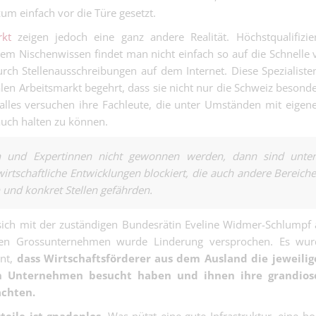
zum einfach vor die Türe gesetzt.
Kalkulator:in 
Flachdächer - 
rkt
zeigen jedoch eine ganz andere Realität. Höchstqualifizie
Kaufmännisch | Base
Berechnungen
rtem Nischenwissen findet man nicht einfach so auf die Schnelle 
das Projekt nic
urch Stellenausschreibungen auf dem Internet. Diese Spezialiste
Technischer
raus….
en Arbeitsmarkt begehrt, dass sie nicht nur die Schweiz besond
Sachbearbeiter
lles versuchen ihre Fachleute, die unter Umständen mit eige
Kaufmännisch | Base
Auftragsabwic
(w/m/d) für te
auch halten zu können.
Werkstoffe un
Industrieprodu
n und Expertinnen nicht gewonnen werden, dann sind unte
rtschaftliche Entwicklungen blockiert, die auch andere Bereich
 und konkret Stellen gefährden.
Servicetechnik
100% (m/w/d) 
Industrie | Basel
Werkzeug in d
 sich mit der zuständigen Bundesrätin Eveline Widmer-Schlumpf
Probleme im Gri
enen Grossunternehmen wurde Linderung versprochen. Es wur
Heizungsinstal
nnt,
dass Wirtschaftsförderer aus dem Ausland die jeweilig
100% (m/w/d) -
en Unternehmen besucht haben und ihnen ihre grandios
Gebäudetechnik | Mit
mit Werkzeug s
SO)
achten.
Laptop.
Metallbau-Mon