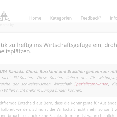
Home
Kategorien
Feedback?
Inf
itik zu heftig ins Wirtschaftsgefüge ein, droh
eitsplätzen.
Pflegefachfra
(HF/FH) oder 
 USA Kanada, China, Russland und Brasilien gemeinsam mi
Medical | Basel
Gesundheit EFZ
nicht EU-Staaten. Diese Staaten liefern uns für wichtigste
Dauernachtwac
ereiche der schweizerischen Wirtschaft
Spezialisten/-innen
Fachperson
, di
80% - wenn an
Liegenschafts
schlafen, werd
 Willen nicht mehr in Europa finden können.
Finanz | Basel
g 100 % – Zahl
wichtigsten M
Griff. Immobil
Haus....
tfremde Entscheid aus Bern, dass die Kontingente für Auslände
Dipl. Pflegefa
Blick....
halbiert werden. Schnurrt die Wirtschaft nicht mehr so sanft 
für die psychia
Medical | Basel
Pflege.
dann braucht es auch keine Fachkräfte mehr, ist wahrscheinlich 