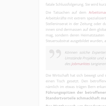
fatale Schlussfolgerung. Sie wird kur
Die Tatsachen auf dem
Arbeitsma
Arbeitskräfte mit extrem spezialisie
Stelleninserat in der Zeitung oder d
innen sind dermassen auf dem global
mag, sondern deren Heimatstaaten a
Steuersubstrat ausgebildet wurden, 
Können solche Experte
Umstände Projekte und wi
des
Jobmarktes
tangieren
Die Wirtschaft hat sich bewegt und
einen Tisch gesetzt. Den betroff
nämlich im etwas trägen Bern erka
Führungsspitzen der betroffen
Standortvorteile schmackhaft m