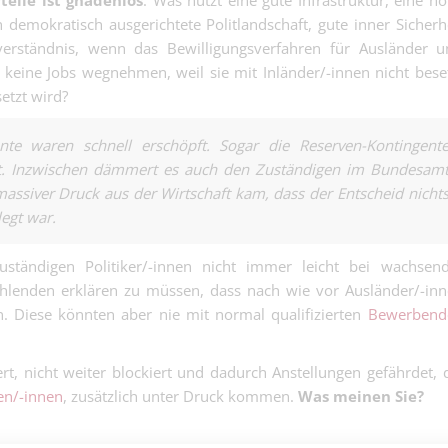
eile ist gnadenlos
. Was nützt eine gute Infrastruktur, eine h
100% - Servic
h demokratisch ausgerichtete Politlandschaft, gute inner Sicherh
Industrie | Mittelland
mit Entwicklu
Chefmonteur.
sverständnis, wenn das Bewilligungsverfahren für Ausländer 
Landschaftsgä
e keine Jobs wegnehmen, weil sie mit Inländer/-innen nicht bese
(m/w/d) - lieb
etzt wird?
Gartenbau | Basel
vom Gärtner a
Neurosen vom 
Fachmann
nte waren schnell erschöpft. Sogar die Reserven-Kontingent
Reinigungstech
. Inzwischen dämmert es auch den Zuständigen im Bundesam
Reinigung | Basel
100% (m/w/d) 
assiver Druck aus der Wirtschaft kam, dass der Entscheid nicht
Dreck zu hart, 
egt war.
Einsatz zu hoch.
zuständigen Politiker/-innen nicht immer leicht bei wachsen
Wählenden erklären zu müssen, dass nach wie vor Ausländer/-in
dipl. Pflegefac
en. Diese könnten aber nie mit normal qualifizierten
Bewerbend
80-100%
Führungserfahrung / M
ert, nicht weiter blockiert und dadurch Anstellungen gefährdet, 
Kauffrau/Adm.
ten/-innen
, zusätzlich unter Druck kommen.
Was meinen Sie?
Ass./Kundensu
Mehrsprachige Office
Administrationsexper