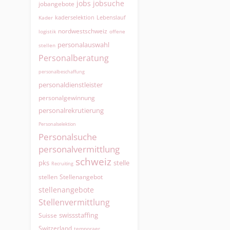
jobs
jobsuche
jobangebote
kaderselektion
Lebenslauf
Kader
nordwestschweiz
logistik
offene
personalauswahl
stellen
Personalberatung
personalbeschaffung
personaldienstleister
personalgewinnung
personalrekrutierung
Personalselektion
Personalsuche
personalvermittlung
schweiz
pks
stelle
Recruiting
Stellenangebot
stellen
stellenangebote
Stellenvermittlung
swissstaffing
Suisse
Switzerland
temporaer