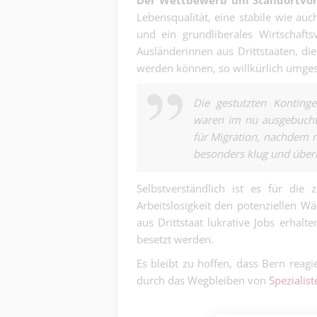
Der Wettbewerb um Standortvort
Lebensqualität, eine stabile wie auc
und ein grundliberales Wirtschaft
Ausländerinnen aus Drittstaaten, di
werden können, so willkürlich umges
Die gestutzten Kontinge
waren im nu ausgebucht
für Migration, nachdem m
besonders klug und überl
Selbstverständlich ist es für die 
Arbeitslosigkeit den potenziellen 
aus Drittstaat lukrative Jobs erhalt
besetzt werden.
Es bleibt zu hoffen, dass Bern reagi
durch das Wegbleiben von
Spezialis