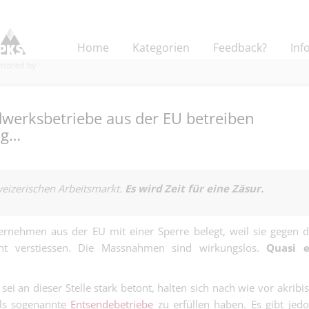
Home
Kategorien
Feedback?
Inf
werksbetriebe aus der EU betreiben
ug…
Facility & Mai
Specialist 100%
izerischen Arbeitsmarkt.
Es wird Zeit für eine Zäsur.
Kaufmännisch | Züric
(temporär bis 
Schaffhausen
weiteres) - And
Kalkulator:in 
arbeiten im Bü
nehmen aus der EU mit einer Sperre belegt, weil sie gegen 
Flachdächer - 
sorgen dafür, d
echt verstiessen. Die Massnahmen sind wirkungslos.
Kaufmännisch | Base
Quasi e
Berechnungen
können….
das Projekt nic
Fachverantwort
raus….
sei an dieser Stelle stark betont, halten sich nach wie vor akribi
Buchhaltung &
Finanz | Basel
Personalwese
 als sogenannte
Entsendebetriebe
zu erfüllen haben. Es gibt jed