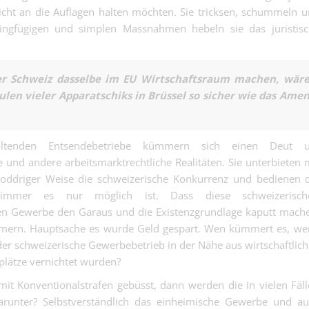
Gartenbaubetr
nicht an die Auflagen halten möchten. Sie tricksen, schummeln 
Kauffrau/-man
Zahlen Wurzel
ingfügigen und simplen Massnahmen hebeln sie das juristisc
Finanzen (ab 5
und Prozesse w
Kaufmännisch | Base
keine eierlege
Wollmilchsau, 
Projektleitung
nahe dran….
r Schweiz dasselbe im EU Wirtschaftsraum machen, wär
Bauherrenvertr
ulen vieler Apparatschiks in Brüssel so sicher wie das Ame
Andere | Basel
Bauprojektleit
100 %) - Baupr
gesellschaftli
Mehrwert, statt
haltenden Entsendebetriebe kümmern sich einen Deut 
Renditeobjekte
 und andere arbeitsmarktrechtliche Realitäten. Sie unterbieten 
oddriger Weise die schweizerische Konkurrenz und bedienen 
Brandschutzm
wo immer es nur möglich ist. Dass diese schweizerisch
100% (m/w/d) –
n Gewerbe den Garaus und die Existenzgrundlage kaputt mach
Isolierung und Brand
die für Sicherh
ümmern. Hauptsache es wurde Geld gespart. Wen kümmert es, w
brennen.
d der schweizerische Gewerbebetrieb in der Nähe aus wirtschaftlic
Systemtechnik
Luft 100% (m/w
lätze vernichtet wurden?
Elektro- und Telekom
Helden, die all
Basel
it Konventionalstrafen gebüsst, dann werden die in vielen Fäl
klarkommen, ge
Servicetechnik
darunter? Selbstverständlich das einheimische Gewerbe und a