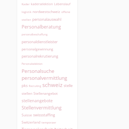
kaderselektion
Lebenslauf
Kader
nordwestschweiz
logistik
offene
personalauswahl
stellen
Personalberatung
personalbeschaffung
personaldienstleister
personalgewinnung
personalrekrutierung
Personalselektion
Personalsuche
personalvermittlung
schweiz
pks
stelle
Recruiting
Stellenangebot
stellen
stellenangebote
Stellenvermittlung
swissstaffing
Suisse
Switzerland
temporaer