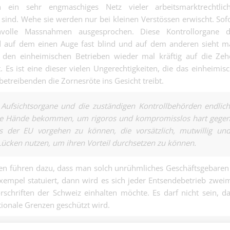
100% (m/w/d) 
n ein sehr engmaschiges Netz vieler arbeitsmarktrechtlich
Industrie | Basel
Werkzeug in d
d. Wehe sie werden nur bei kleinen Verstössen erwischt. Sof
Probleme im Gri
olle Massnahmen ausgesprochen. Diese Kontrollorgane d
CNC Einrichter
nd auf dem einen Auge fast blind und auf dem anderen sieht 
100% (m/w/d) 
Industrie | Basel
Medizintechnik
den einheimischen Betrieben wieder mal kräftig auf die Zeh
keine groben
. Es ist eine dieser vielen Ungerechtigkeiten, die das einheimis
Maurer für
Toleranzen....
treibenden die Zornesröte ins Gesicht treibt.
Schadensanier
Andere | Basel
Trocknungsarb
100% (m/w/d) -
e Aufsichtsorgane und die zuständigen Kontrollbehörden endlic
werden Mauern
die Hände bekommen, um rigoros und kompromisslos hart gege
wie Zunder....
 der EU vorgehen zu können, die vorsätzlich, mutwillig un
Lücken nutzen, um ihren Vorteil durchsetzen zu können.
Bilanzsicherer
n führen dazu, dass man solch unrühmliches Geschäftsgebaren
Finanzbuchhal
Bilanzsicherer Finan
empel statuiert, dann wird es sich jeder Entsendebetrieb zwei
100%
orschriften der Schweiz einhalten möchte. Es darf nicht sein, d
HR Generalisti
tionale Grenzen geschützt wird.
HR Generalistin mit 