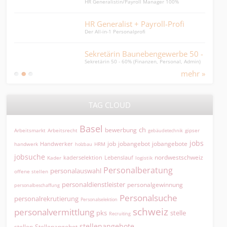
HR Generalistin/Payroll Manager 100%
Mitar
HR Generalist + Payroll-Profi
Offi
Der All-in-1 Personalprofi
Unter
Sekretärin Baunebengewerbe 50 - 60%
Bau
Sekretärin 50 - 60% (Finanzen, Personal, Admin)
Verke
mehr »
TAG CLOUD
Basel
ch
bewerbung
Arbeitsmarkt
Arbeitsrecht
gipser
gebäudetechnik
jobs
jobangebot
jobangebote
Handwerker
job
HRM
handwerk
holzbau
jobsuche
nordwestschweiz
kaderselektion
Lebenslauf
logistik
Kader
Personalberatung
personalauswahl
offene stellen
personaldienstleister
personalgewinnung
personalbeschaffung
Personalsuche
personalrekrutierung
Personalselektion
schweiz
personalvermittlung
pks
stelle
Recruiting
stellenangebote
Stellenangebot
stellen