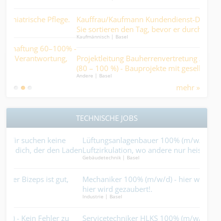
Gesc
ge.
Kauffrau/Kaufmann Kundendienst-Disposition 100% –
Sac
Sie sortieren den Tag, bevor er durcheinandergerät....
Lief
Kaufmännisch | Basel
Kaufm
0% -
g,
Projektleitung Bauherrenvertretung / Bauprojektleitung
Faci
(80 – 100 %) - Bauprojekte mit gesellschaftlichem
bis 
Andere | Basel
Kaufm
Mehrwert, statt reine Renditeobjekte.
daf
mehr »
TECHNISCHE JOBS
Lüftungsanlagenbauer 100% (m/w/d) - du sorgst für
CNC
aden
Luftzirkulation, wo andere nur heisse Luft reden....
verz
Gebäudetechnik | Basel
Indus
Mechaniker 100% (m/w/d) - hier wird nicht nur repariert,
Mal
Maler
hier wird gezaubert!.
Industrie | Basel
Heiz
u
Servicetechniker HLKS 100% (m/w/d) - Werkzeug in der
hält