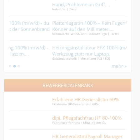
Gebäu
Hand, Probleme im Griff....
Industrie | Basel
Proj
 du
Plattenleger:in 100% – Kein Fugenfüller, sondern ein
Baus
Schre
and
Könner auf den Millimeter....
Keramische Wand- und Bodenbeläge | Basel
Dec
) -
Heizungsinstallateur EFZ 100% (m/w/d) - Karriere mit
Qua
Decke
Werkzeug statt nur Laptop.
Gebäudetechnik | Mittelland (AG / SO)
mehr »
BEWERBERDATENBANK
Erfahrene HR-Generalistin 60%
Per
Erfahrene HR-Generalistin 60%
Einst
dipl. Pflegefachfrau HF 80-100%
HR 
Führungserfahrung / Mitglied der GL
HR Ge
HR Generalistin/Payroll Manager
Anw