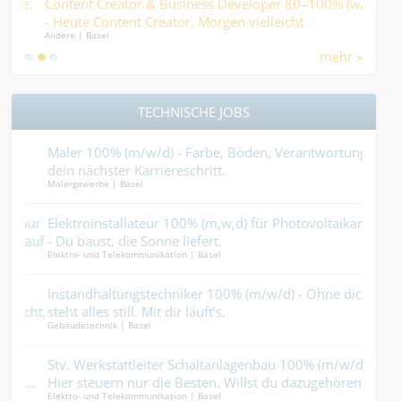
ge.
Content Creator & Business Developer 80–100% (w/m/d)
Pfl
- Heute Content Creator. Morgen vielleicht
Psy
Andere | Basel
Medic
Mitinhaber:in....
darf
mehr »
TECHNISCHE JOBS
Maler 100% (m/w/d) - Farbe, Böden, Verantwortung –
Mal
dein nächster Karriereschritt.
mac
Malergewerbe | Basel
Maler
nur
Elektroinstallateur 100% (m,w,d) für Photovoltaikanlagen
Str
 auf
- Du baust, die Sonne liefert.
bef
Elektro- und Telekommunikation | Basel
Bauha
Instandhaltungstechniker 100% (m/w/d) - Ohne dich
Mal
cht,
steht alles still. Mit dir läuft’s.
jede
Gebäudetechnik | Basel
Maler
n
Stv. Werkstattleiter Schaltanlagenbau 100% (m/w/d) –
Carr
...
Hier steuern nur die Besten. Willst du dazugehören?.
krac
Elektro- und Telekommunikation | Basel
Ander