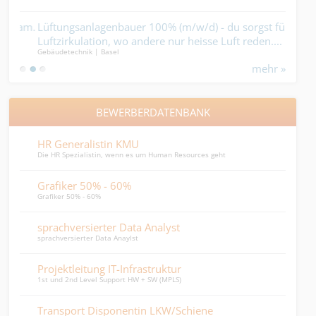
eam.
Lüftungsanlagenbauer 100% (m/w/d) - du sorgst für
Pol
Luftzirkulation, wo andere nur heisse Luft reden....
zus
Gebäudetechnik | Basel
Indus
Mehr
mehr »
BEWERBERDATENBANK
HR Generalistin KMU
Lei
Die HR Spezialistin, wenn es um Human Resources geht
bilan
Grafiker 50% - 60%
Proj
Grafiker 50% - 60%
Laden
sprachversierter Data Analyst
Lei
sprachversierter Data Anaylst
Leite
Projektleitung IT-Infrastruktur
HR 
1st und 2nd Level Support HW + SW (MPLS)
HR Ge
Transport Disponentin LKW/Schiene
Buc