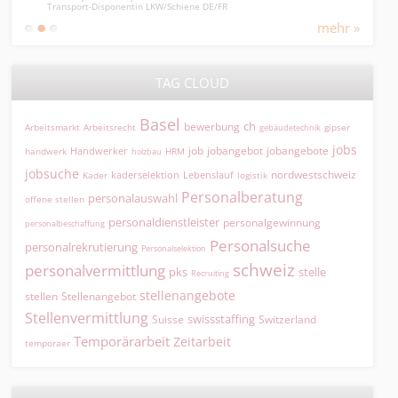
Transport-Disponentin LKW/Schiene DE/FR
Offic
mehr »
TAG CLOUD
Basel
ch
bewerbung
Arbeitsmarkt
Arbeitsrecht
gipser
gebäudetechnik
jobs
jobangebot
jobangebote
Handwerker
job
HRM
handwerk
holzbau
jobsuche
nordwestschweiz
kaderselektion
Lebenslauf
logistik
Kader
Personalberatung
personalauswahl
offene stellen
personaldienstleister
personalgewinnung
personalbeschaffung
Personalsuche
personalrekrutierung
Personalselektion
schweiz
personalvermittlung
pks
stelle
Recruiting
stellenangebote
Stellenangebot
stellen
Stellenvermittlung
swissstaffing
Suisse
Switzerland
Temporärarbeit
Zeitarbeit
temporaer