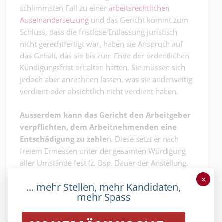
schlimmsten Fall zu einer
arbeitsrechtlichen
Auseinandersetzung
und das Gericht kommt zum
Schluss, dass die fristlose Entlassung juristisch
nicht gerechtfertigt war, haben sie Anspruch auf
das Gehalt, das sie bis zum Ende der ordentlichen
Kündigungsfrist erhalten hätten. Sie müssen sich
jedoch aber anrechnen lassen, was sie anderweitig
verdient oder absichtlich nicht verdient haben.
Ausserdem kann das Gericht den Arbeitgeber
verpflichten, dem Arbeitnehmenden eine
Entschädigung zu zahle
n. Diese setzt er nach
freiem Ermessen unter der gesamten Würdigung
aller Umstände fest (z. Bsp. Dauer der Anstellung,
Folgen der Entlassung usw.). Die Entschädigung
×
... mehr Stellen, mehr Kandidaten,
darf aber sechs Monatslöhne nicht übersteigen.
mehr Spass