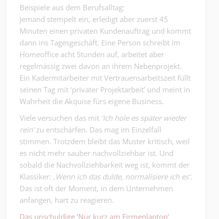
Beispiele aus dem Berufsalltag:
Jemand stempelt ein, erledigt aber zuerst 45
Minuten einen privaten Kundenauftrag und kommt
dann ins Tagesgeschäft. Eine Person schreibt im
Homeoffice acht Stunden auf, arbeitet aber
regelmässig zwei davon an ihrem Nebenprojekt.
Ein Kadermitarbeiter mit Vertrauensarbeitszeit füllt
seinen Tag mit ‘privater Projektarbeit’ und meint in
Wahrheit die Akquise fürs eigene Business.
Viele versuchen das mit
‘Ich hole es später wieder
rein’
zu entschärfen. Das mag im Einzelfall
stimmen. Trotzdem bleibt das Muster kritisch, weil
es nicht mehr sauber nachvollziehbar ist. Und
sobald die Nachvollziehbarkeit weg ist, kommt der
Klassiker:
‚Wenn ich das dulde, normalisiere ich es‘.
Das ist oft der Moment, in dem Unternehmen
anfangen, hart zu reagieren.
Das unschuldige ‘Nur kurz am Firmenlaptop’