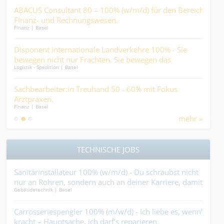
rär
ABACUS Consultant 80 – 100% (w/m/d) für den Bereich
Sac
en
Finanz- und Rechnungswesen.
auc
Finanz | Basel
Finan
sti
Disponent internationale Landverkehre 100% - Sie
Con
..
bewegen nicht nur Frachten. Sie bewegen das
- He
Logistik - Spedition | Basel
Ander
Geschäft....
Miti
ge.
Sachbearbeiter:in Treuhand 50 - 60% mit Fokus
Pfl
Arztpraxen.
Ges
Finanz | Basel
Medic
and
mehr »
im H
TECHNISCHE JOBS
 du
Sanitärinstallateur 100% (w/m/d) - Du schraubst nicht
Ser
and
nur an Rohren, sondern auch an deiner Karriere, damit
groß
Gebäudetechnik | Basel
Indus
diese nicht einrostet....
Carrosseriespengler 100% (m/w/d) - Ich liebe es, wenn’s
Bau
kracht – Hauptsache, ich darf’s reparieren.
(m/w