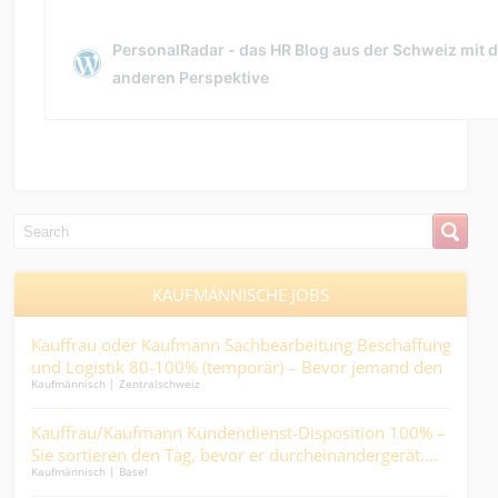
KAUFMÄNNISCHE JOBS
n
Kauffrau oder Kaufmann Sachbearbeitung Beschaffung
Zol
und Logistik 80-100% (temporär) – Bevor jemand den
Expo
Kaufmännisch | Zentralschweiz
Logist
Durst löscht, kommen Sie ins Spiel….
0% -
Kauffrau/Kaufmann Kundendienst-Disposition 100% –
Kau
g,
Sie sortieren den Tag, bevor er durcheinandergerät....
die
Kaufmännisch | Basel
Kaufm