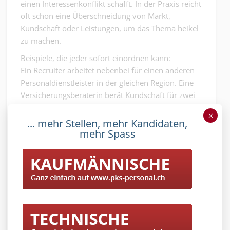
einen Interessenkonflikt schafft. In der Praxis reicht
oft schon eine Überschneidung von Markt,
Kundschaft oder Leistungen, um das Thema heikel
zu machen.
Beispiele, die jeder sofort einordnen kann:
Ein Recruiter arbeitet nebenbei für einen anderen
Personaldienstleister in der gleichen Region. Eine
Versicherungsberaterin berät Kundschaft für zwei
Versicherungen. Ein Logistiker organisiert nebenbei
×
Transporte für Gewerbekunden, die auch für den
... mehr Stellen, mehr Kandidaten,
mehr Spass
Arbeitgeber relevant wären. Ein Handwerker
nimmt regelmässig Aufträge an und positioniert
sich als günstige Alternative zur eigenen Firma.
Eine Marketingperson baut tagsüber ein
Konkurrenzprojekt auf und testet Zielgruppen,
während der Arbeitgeber die Arbeitszeit finanziert.
Wenn so etwas während Arbeitszeit