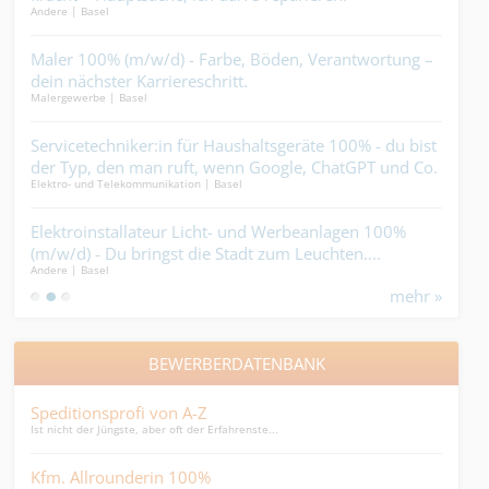
Andere | Basel
Gebäu
Plä
Punk
nd
Maler 100% (m/w/d) - Farbe, Böden, Verantwortung –
Bra
dein nächster Karriereschritt.
Sic
Malergewerbe | Basel
Isoli
%
Servicetechniker:in für Haushaltsgeräte 100% - du bist
Pro
im
der Typ, den man ruft, wenn Google, ChatGPT und Co.
die 
Elektro- und Telekommunikation | Basel
Indus
keine Lösung mehr weiss....
nft
Elektroinstallateur Licht- und Werbeanlagen 100%
Carr
(m/w/d) - Du bringst die Stadt zum Leuchten....
sch
Andere | Basel
Ander
im 
mehr »
BEWERBERDATENBANK
Speditionsprofi von A-Z
Man
Ist nicht der Jüngste, aber oft der Erfahrenste...
Manda
Kfm. Allrounderin 100%
HR 