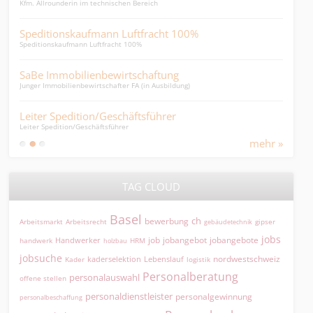
Kfm. Allrounderin im technischen Bereich
Viels
Speditionskaufmann Luftfracht 100%
Den
Speditionskaufmann Luftfracht 100%
junge
SaBe Immobilienbewirtschaftung
SB 
Junger Immobilienbewirtschafter FA (in Ausbildung)
Sachb
Leiter Spedition/Geschäftsführer
Mar
Leiter Spedition/Geschäftsführer
Digit
mehr »
TAG CLOUD
Basel
ch
bewerbung
Arbeitsmarkt
Arbeitsrecht
gipser
gebäudetechnik
jobs
jobangebot
jobangebote
Handwerker
job
HRM
handwerk
holzbau
jobsuche
nordwestschweiz
kaderselektion
Lebenslauf
logistik
Kader
Personalberatung
personalauswahl
offene stellen
personaldienstleister
personalgewinnung
personalbeschaffung