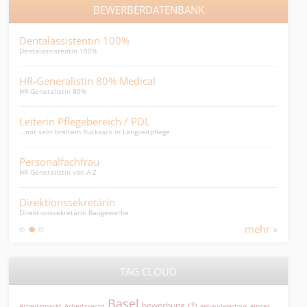
BEWERBERDATENBANK
Dentalassistentin 100%
HR E
Dentalassistentin 100%
was in
HR-Generalistin 80% Medical
HR-
HR-Generalistin 80%
HR-Ge
Leiterin Pflegebereich / PDL
Fin
...mit sehr breitem Rucksack in Langzeitpflege
erfah
Personalfachfrau
erf
HR Generalistin von A-Z
erfah
Direktionssekretärin
Jun
Direktionssekretärin Baugewerbe
HR As
mehr »
TAG CLOUD
Basel
ch
bewerbung
Arbeitsmarkt
Arbeitsrecht
gipser
gebäudetechnik