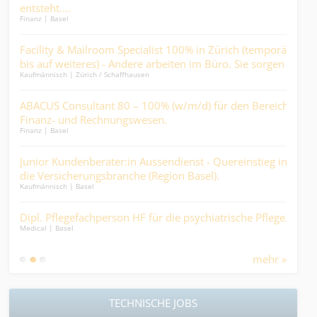
er..
entsteht....
Gest
Finanz | Basel
Kaufm
Abw
Facility & Mailroom Specialist 100% in Zürich (temporär
Pro
len
bis auf weiteres) - Andere arbeiten im Büro. Sie sorgen
(80 
Kaufmännisch | Zürich / Schaffhausen
Ander
dafür, dass sie es können….
Mehr
use
ABACUS Consultant 80 – 100% (w/m/d) für den Bereich
Dis
Finanz- und Rechnungswesen.
bew
Finanz | Basel
Logist
Gesc
en
Junior Kundenberater:in Aussendienst - Quereinstieg in
Juni
die Versicherungsbranche (Region Basel).
Tasc
Kaufmännisch | Basel
Finan
%
Dipl. Pflegefachperson HF für die psychiatrische Pflege.
Pfl
Medical | Basel
Psy
Medic
darf
mehr »
TECHNISCHE JOBS