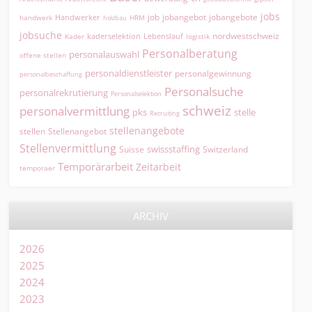
jobs
jobangebot
jobangebote
Handwerker
job
HRM
handwerk
holzbau
jobsuche
nordwestschweiz
kaderselektion
Lebenslauf
logistik
Kader
Personalberatung
personalauswahl
offene stellen
personaldienstleister
personalgewinnung
personalbeschaffung
Personalsuche
personalrekrutierung
Personalselektion
schweiz
personalvermittlung
pks
stelle
Recruiting
stellenangebote
Stellenangebot
stellen
Stellenvermittlung
swissstaffing
Suisse
Switzerland
Temporärarbeit
Zeitarbeit
temporaer
ARCHIV
2026
2025
2024
2023