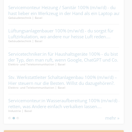
Servicemonteur Heizung / Sanitär 100% (m/w/d) - du
Sch
hast lieber ein Werkzeug in der Hand als ein Laptop auf
(m/
Gebäudetechnik | Basel
Elekt
dem Schoss....
Magi
Lüftungsanlagenbauer 100% (m/w/d) - du sorgst für
Tec
Luftzirkulation, wo andere nur heisse Luft reden....
(m/w
Gebäudetechnik | Basel
Ander
ein 
n
Servicetechniker:in für Haushaltsgeräte 100% - du bist
Aut
der Typ, den man ruft, wenn Google, ChatGPT und Co.
dir 
Elektro- und Telekommunikation | Basel
Elekt
keine Lösung mehr weiss....
un
Stv. Werkstattleiter Schaltanlagenbau 100% (m/w/d) –
Mal
ie
Hier steuern nur die Besten. Willst du dazugehören?.
dein
Elektro- und Telekommunikation | Basel
Maler
k
Servicemonteur:in Wasseraufbereitung 100% (m/w/d) -
Aut
retten, was Andere einfach verkalken lassen....
löst
Industrie | Basel
Ander
mehr »